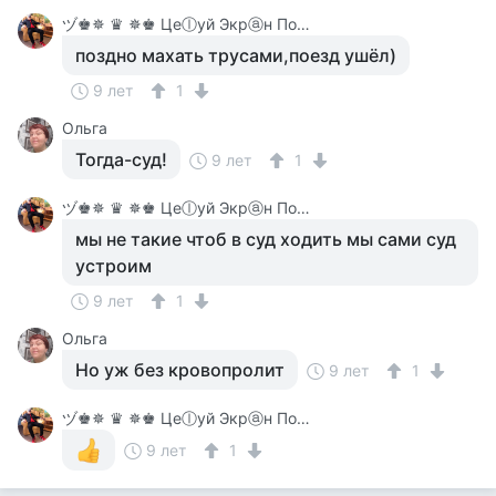
ヅ♚✵ ♛ ✵♚ Цеⓛуй Экрⓐн Покⓐ On-Line♚✵ ♛✵ ♚
поздно махать трусами,поезд ушёл)
9 лет
1
Ольга
Тогда-суд!
9 лет
1
ヅ♚✵ ♛ ✵♚ Цеⓛуй Экрⓐн Покⓐ On-Line♚✵ ♛✵ ♚
мы не такие чтоб в суд ходить мы сами суд
устроим
9 лет
1
Ольга
Но уж без кровопролит
9 лет
1
ヅ♚✵ ♛ ✵♚ Цеⓛуй Экрⓐн Покⓐ On-Line♚✵ ♛✵ ♚
9 лет
1