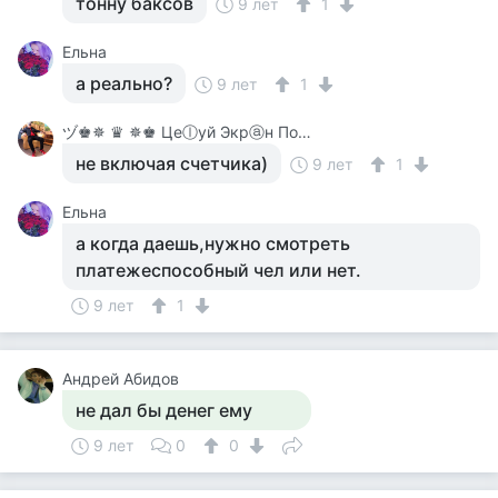
тонну баксов
9 лет
1
Ельна
а реально?
9 лет
1
ヅ♚✵ ♛ ✵♚ Цеⓛуй Экрⓐн Покⓐ On-Line♚✵ ♛✵ ♚
не включая счетчика)
9 лет
1
Ельна
а когда даешь,нужно смотреть
платежеспособный чел или нет.
9 лет
1
Андрей Абидов
не дал бы денег ему
9 лет
0
0