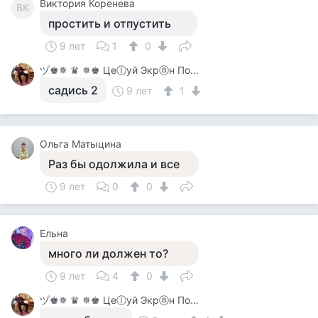
Виктория Коренева
ВК
простить и отпустить
9 лет
1
0
ヅ♚✵ ♛ ✵♚ Цеⓛуй Экрⓐн Покⓐ On-Line♚✵ ♛✵ ♚
садись 2
9 лет
1
Ольга Матыцина
Раз бы одолжила и все
9 лет
0
0
Ельна
много ли должен то?
9 лет
4
0
ヅ♚✵ ♛ ✵♚ Цеⓛуй Экрⓐн Покⓐ On-Line♚✵ ♛✵ ♚