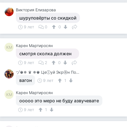
Виктория Елизарова
шуруповёрты со скидкой
9 лет
0
0
Карен Мартиросян
КМ
смотря сколка должен
9 лет
2
0
ヅ♚✵ ♛ ✵♚ Цеⓛуй Экрⓐн Покⓐ On-Line♚✵ ♛✵ ♚
вагон
9 лет
1
Карен Мартиросян
КМ
ооооо это меро не буду азвучевате
9 лет
1