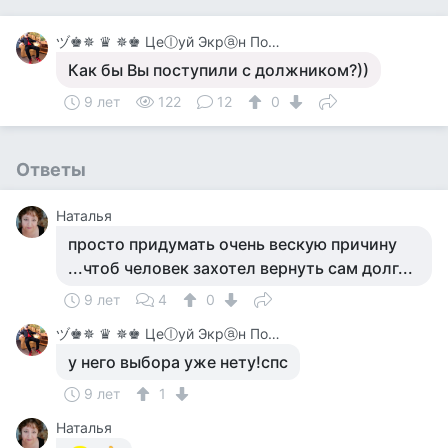
ヅ♚✵ ♛ ✵♚ Цеⓛуй Экрⓐн Покⓐ On-Line♚✵ ♛✵ ♚
Как бы Вы поступили с должником?))
9 лет
122
12
0
Ответы
Наталья
просто придумать очень вескую причину
...чтоб человек захотел вернуть сам долг...
9 лет
4
0
ヅ♚✵ ♛ ✵♚ Цеⓛуй Экрⓐн Покⓐ On-Line♚✵ ♛✵ ♚
у него выбора уже нету!спс
9 лет
1
Наталья