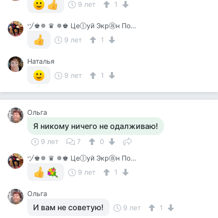
9 лет
1
ヅ♚✵ ♛ ✵♚ Цеⓛуй Экрⓐн Покⓐ On-Line♚✵ ♛✵ ♚
9 лет
1
Наталья
9 лет
1
Ольга
Я никому ничего не одалживаю!
9 лет
7
0
ヅ♚✵ ♛ ✵♚ Цеⓛуй Экрⓐн Покⓐ On-Line♚✵ ♛✵ ♚
9 лет
1
Ольга
И вам не советую!
9 лет
1