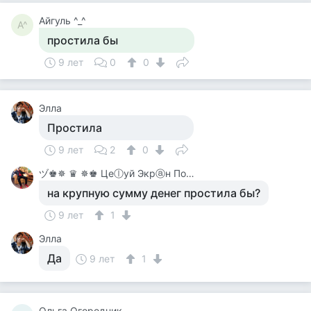
Айгуль ^_^
А^
простила бы
9 лет
0
0
Элла
Простила
9 лет
2
0
ヅ♚✵ ♛ ✵♚ Цеⓛуй Экрⓐн Покⓐ On-Line♚✵ ♛✵ ♚
на крупную сумму денег простила бы?
9 лет
1
Элла
Да
9 лет
1
Ольга Огородник