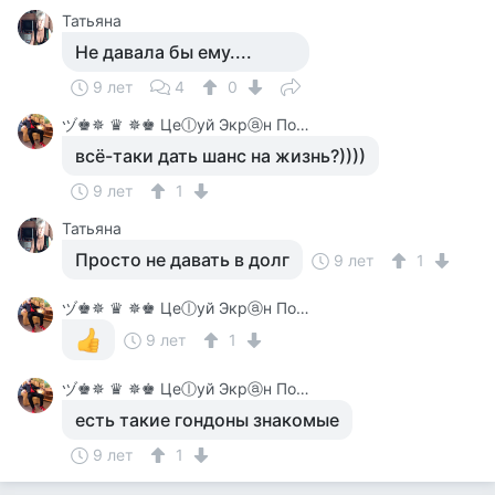
Татьяна
Не давала бы ему....
9 лет
4
0
ヅ♚✵ ♛ ✵♚ Цеⓛуй Экрⓐн Покⓐ On-Line♚✵ ♛✵ ♚
всё-таки дать шанс на жизнь?))))
9 лет
1
Татьяна
Просто не давать в долг
9 лет
1
ヅ♚✵ ♛ ✵♚ Цеⓛуй Экрⓐн Покⓐ On-Line♚✵ ♛✵ ♚
9 лет
1
ヅ♚✵ ♛ ✵♚ Цеⓛуй Экрⓐн Покⓐ On-Line♚✵ ♛✵ ♚
есть такие гондоны знакомые
9 лет
1