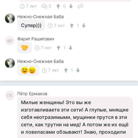
7 лет
3
0
Нежно-Снежная Баба
Супер)))
7 лет
1
Фарит Рашитович
ФР
7 лет
1
Нежно-Снежная Баба
7 лет
1
Пётр Ермаков
ПЕ
Милые женщины! Это вы же
изготавливаете эти сети! А глупые, мнящие
себя неотразимыми, мущинки прутся в эти
сети, как трутни на мед! А потом же их ещё
и ловеласами обзывают! Знаю, проходили