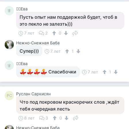
🧚‍♀️Ева
🧚‍
Пусть опыт нам поддержкой будет, чтоб в
это пекло не залезть)))
7 лет
2
0
Нежно-Снежная Баба
Супер)))
7 лет
1
🧚‍♀️Ева
🧚‍
Спасибочки
7 лет
1
Руслан Саркисян
РС
Что под покровом красноречих слов ,ждёт
тебя очередная лесть
8 лет
3
0
Нежно-Снежная Баба