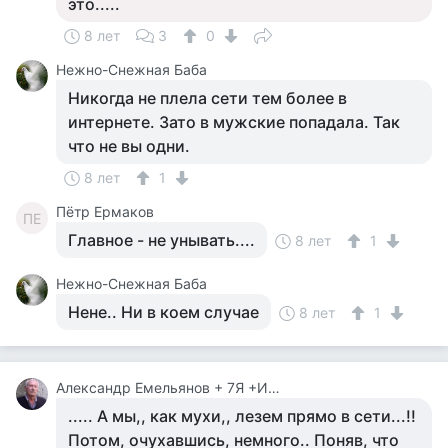
это.....
8 лет
3
0
Нежно-Снежная Баба
Никогда не плела сети тем более в
интернете. Зато в мужские попадала. Так
что не вы одни.
8 лет
1
Пётр Ермаков
ПЕ
Главное - не унывать....
8 лет
1
Нежно-Снежная Баба
Нене.. Ни в коем случае
8 лет
1
Александр Емельянов + 7Я +Инструктор Туризма
..... А мы,, как мухи,, лезем прямо в сети...!!
Потом, очухавшись, немного.. Поняв, что