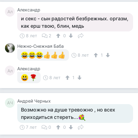
Александр
Ал
и секс - сын радостей безбрежных. оргазм,
как ерш твою, блин, медь
8 лет
2
0
Нежно-Снежная Баба
8 лет
1
Александр
Ал
8 лет
1
Андрей Черных
АЧ
Возможно на душе тревожно , но всех
приходиться стереть...
7 лет
0
0