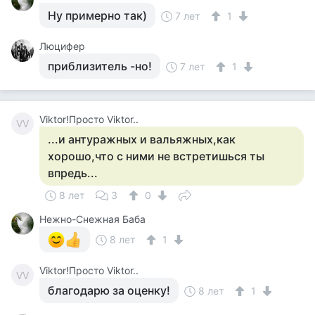
Ну примерно так)
7 лет
1
Люцифер
приблизитель -но!
7 лет
1
Viktor!Просто Viktor..
VV
...и антуражных и вальяжных,как
хорошо,что с ними не встретишься ты
впредь...
8 лет
3
0
Нежно-Снежная Баба
8 лет
1
Viktor!Просто Viktor..
VV
благодарю за оценку!
8 лет
1