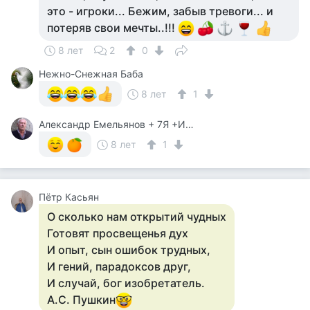
это - игроки... Бежим, забыв тревоги... и
потеряв свои мечты..!!!
8 лет
2
0
Нежно-Снежная Баба
8 лет
1
Александр Емельянов + 7Я +Инструктор Туризма
8 лет
1
Пётр Касьян
О сколько нам открытий чудных
Готовят просвещенья дух
И опыт, сын ошибок трудных,
И гений, парадоксов друг,
И случай, бог изобретатель.
А.С. Пушкин