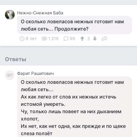
Нежно-Снежная Баба
О сколько ловеласов нежных готовит нам
любая сеть... Продолжите?
8 лет
1 216
96
3
Ответы
Фарит Рашитович
ФР
О сколько ловеласов нежных готовит нам
любая сеть...
Ах как легко от слов их нежных истечь
истомой умереть.
Чу, только лишь повеет на них дыханием
хлопот,
Их нет, как нет одна, как прежде и по щеке
слеза ползёт