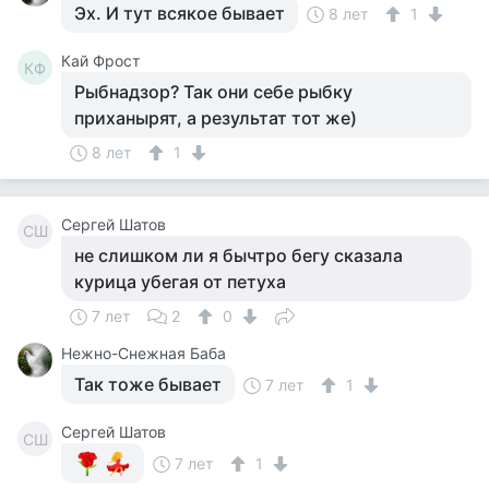
Эх. И тут всякое бывает
8 лет
1
Кай Фрост
КФ
Рыбнадзор? Так они себе рыбку
приханырят, а результат тот же)
8 лет
1
Сергей Шатов
СШ
не слишком ли я бычтро бегу сказала
курица убегая от петуха
7 лет
2
0
Нежно-Снежная Баба
Так тоже бывает
7 лет
1
Сергей Шатов
СШ
7 лет
1