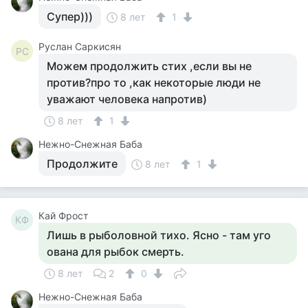
Супер)))
8 лет
1
Руслан Саркисян
РС
Можем продолжить стих ,если вы не
против?про то ,как некоторые люди не
уважают человека напротив)
8 лет
1
Нежно-Снежная Баба
Продолжите
8 лет
1
Кай Фрост
КФ
Лишь в рыболовной тихо. Ясно - там уго
ована для рыбок смерть.
8 лет
2
0
Нежно-Снежная Баба