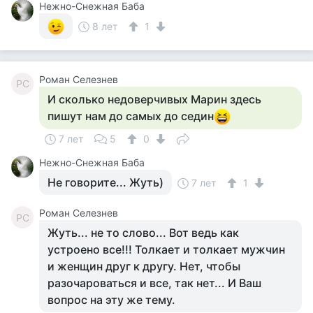
Нежно-Снежная Баба
8 лет
1
Роман Селезнев
РС
И сколько недоверчивых Марин здесь
пишут нам до самых до седин
7 лет
5
0
Нежно-Снежная Баба
Не говорите... Жуть)
7 лет
1
Роман Селезнев
РС
Жуть... не то слово... Вот ведь как
устроено все!!! Толкает и толкает мужчин
и женщин друг к другу. Нет, чтобы
разочароваться и все, так нет... И Ваш
вопрос на эту же тему.