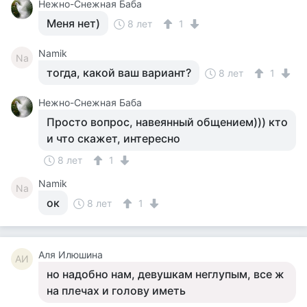
Нежно-Снежная Баба
Меня нет)
8 лет
1
Namik
Na
тогда, какой ваш вариант?
8 лет
1
Нежно-Снежная Баба
Просто вопрос, навеянный общением))) кто
и что скажет, интересно
8 лет
1
Namik
Na
ок
8 лет
1
Аля Илюшина
АИ
но надобно нам, девушкам неглупым, все ж
на плечах и голову иметь