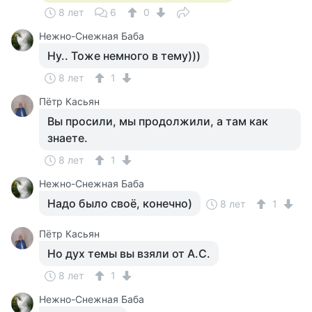
8 лет
6
0
Нежно-Снежная Баба
Ну.. Тоже немного в тему)))
8 лет
1
Пётр Касьян
Вы просили, мы продолжили, а там как
знаете.
8 лет
1
Нежно-Снежная Баба
Надо было своё, конечно)
8 лет
1
Пётр Касьян
Но дух темы вы взяли от А.С.
8 лет
1
Нежно-Снежная Баба