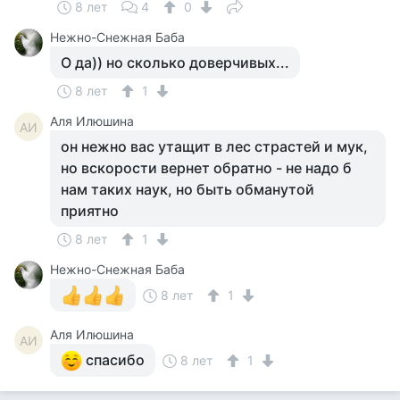
8 лет
4
0
Нежно-Снежная Баба
О да)) но сколько доверчивых...
8 лет
1
Аля Илюшина
АИ
он нежно вас утащит в лес страстей и мук,
но вскорости вернет обратно - не надо б
нам таких наук, но быть обманутой
приятно
8 лет
1
Нежно-Снежная Баба
8 лет
1
Аля Илюшина
АИ
спасибо
8 лет
1