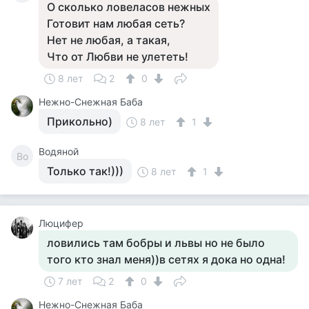
О сколько ловеласов нежных
Готовит нам любая сеть?
Нет не любая, а такая,
Что от Любви не улететь!
8 лет
2
0
Нежно-Снежная Баба
Прикольно)
8 лет
1
Водяной
Во
Только так!)))
8 лет
1
Люцифер
ловились там бобры и львы но не было
того кто знал меня))в сетях я дока но одна!
7 лет
2
0
Нежно-Снежная Баба