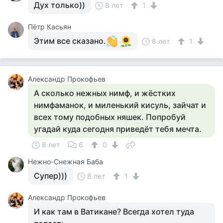
Дух только))
8 лет
1
Пётр Касьян
Этим все сказано.
8 лет
1
Александр Прокофьев
А сколько нежных нимф, и жёстких
нимфаманок, и миленький кисуль, зайчат и
всех тому подобных няшек. Попробуй
угадай куда сегодня приведёт тебя мечта.
8 лет
6
0
Нежно-Снежная Баба
Супер)))
8 лет
1
Александр Прокофьев
И как там в Ватикане? Всегда хотел туда