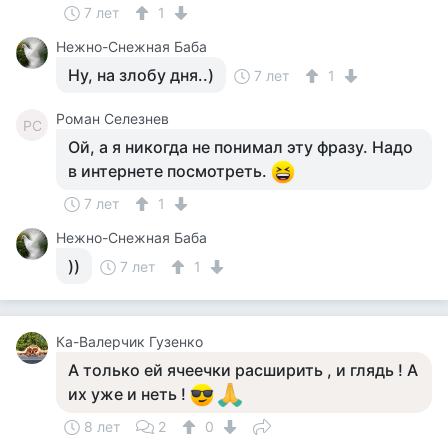
7 лет
1
Нежно-Снежная Баба
Ну, на злобу дня..)
7 лет
1
Роман Селезнев
РС
Ой, а я никогда не понимал эту фразу. Надо
в интернете посмотреть.
7 лет
1
Нежно-Снежная Баба
))
7 лет
1
Ка-Валерчик Гузенко
А только ей ячеечки расширить , и глядь ! А
их уже и неть !
8 лет
2
0