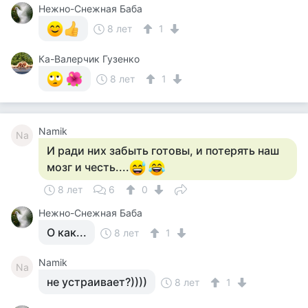
Нежно-Снежная Баба
8 лет
1
Ка-Валерчик Гузенко
8 лет
1
Namik
Na
И ради них забыть готовы, и потерять наш
мозг и честь....
8 лет
6
0
Нежно-Снежная Баба
О как...
8 лет
1
Namik
Na
не устраивает?))))
8 лет
1