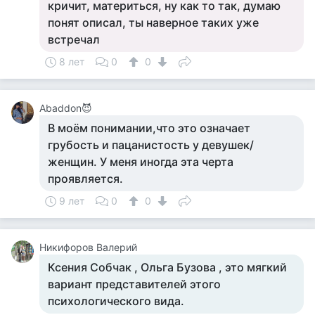
кричит, материться, ну как то так, думаю
понят описал, ты наверное таких уже
встречал
8 лет
0
0
Abaddon😈
В моём понимании,что это означает
грубость и пацанистость у девушек/
женщин. У меня иногда эта черта
проявляется.
9 лет
0
0
Никифоров Валерий
Ксения Собчак , Ольга Бузова , это мягкий
вариант представителей этого
психологического вида.