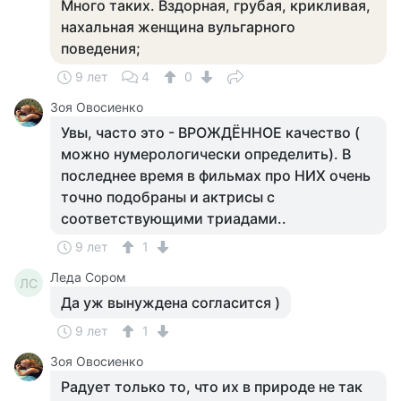
Много таких. Вздорная, грубая, крикливая,
нахальная женщина вульгарного
поведения;
9 лет
4
0
Зоя Овосиенко
Увы, часто это - ВРОЖДЁННОЕ качество (
можно нумерологически определить). В
последнее время в фильмах про НИХ очень
точно подобраны и актрисы с
соответствующими триадами..
9 лет
1
Леда Сором
ЛС
Да уж вынуждена согласится )
9 лет
1
Зоя Овосиенко
Радует только то, что их в природе не так