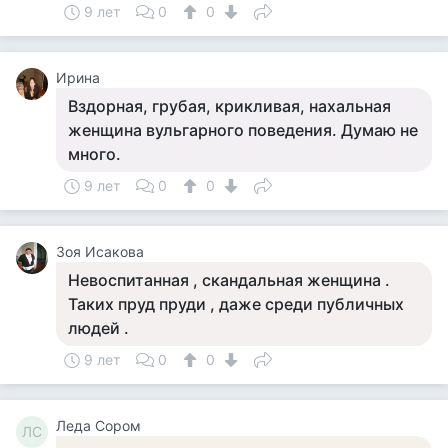
9 лет
0
0
Ирина
Вздорная, грубая, крикливая, нахальная
женщина вульгарного поведения. Думаю не
много.
9 лет
0
0
Зоя Исакова
Невоспитанная , скандальная женщина .
Таких пруд пруди , даже среди публичных
людей .
9 лет
0
0
Леда Сором
ЛС