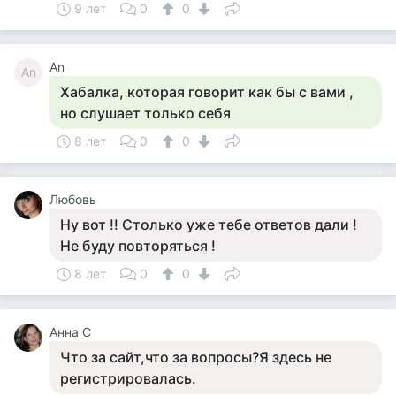
9 лет
0
0
Аn
Аn
Хабалка, которая говорит как бы с вами ,
но слушает только себя
8 лет
0
0
Любовь
Ну вот !! Столько уже тебе ответов дали !
Не буду повторяться !
8 лет
0
0
Анна С
Что за сайт,что за вопросы?Я здесь не
регистрировалась.