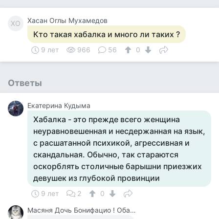
Хасан Оглы Мухамедов
ХО
Кто такая хабалка и много ли таких ?
9 лет
966
56
0
Ответы
Екатерина Кудыма
Хабалка - это прежде всего женщина
неуравновешенная и несдержанная на язык,
с расшатанной психикой, агрессивная и
скандальная. Обычно, так стараются
оскорблять столичные барышни приезжих
девушек из глубокой провинции
9 лет
2
0
Масяня Дочь Бонифацио ! Обалдеть !