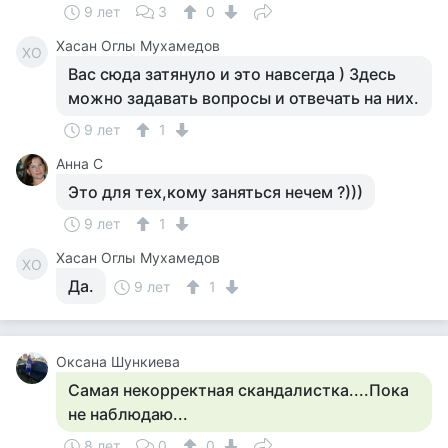
9 лет
3
0
Хасан Оглы Мухамедов
ХО
Вас сюда затянуло и это навсегда ) Здесь
можно задавать вопросы и отвечать на них.
9 лет
1
Анна С
Это для тех,кому заняться нечем ?)))
9 лет
1
Хасан Оглы Мухамедов
ХО
Да.
9 лет
1
Оксана Шункиева
Самая некорректная скандалистка....Пока
не наблюдаю...
8 лет
0
0