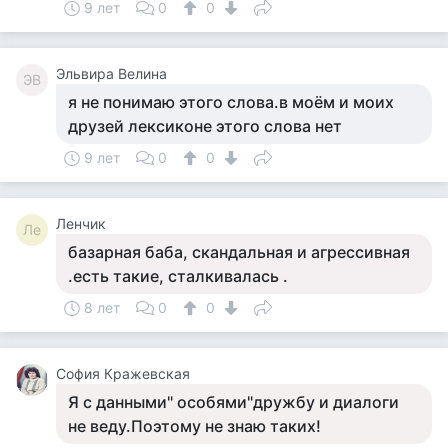
9 лет
0
0
Эльвира Велина
ЭВ
я не понимаю этого слова.в моём и моих
друзей лексиконе этого слова нет
9 лет
0
0
Ленчик
Ле
базарная баба, скандальная и агрессивная
.есть такие, сталкивалась .
8 лет
0
0
София Кражевская
Я с данными" особями"дружбу и диалоги
не веду.Поэтому не знаю таких!