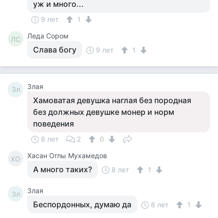
уж и много...
9 лет
1
Леда Сором
ЛС
Слава богу
9 лет
1
Злая
Зл
Хамоватая девушка наглая без породная
без должных девушке монер и норм
поведения
8 лет
2
0
Хасан Оглы Мухамедов
ХО
А много таких?
8 лет
1
Злая
Зл
Беспордонных, думаю да
8 лет
1