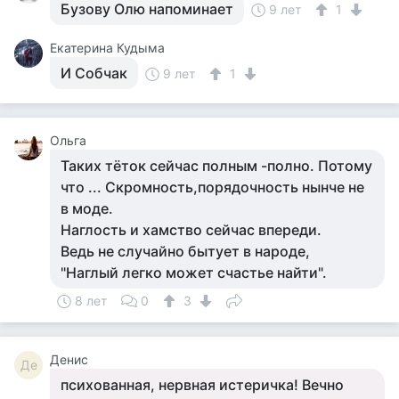
Бузову Олю напоминает
9 лет
1
Екатерина Кудыма
И Собчак
9 лет
1
Ольга
Таких тёток сейчас полным -полно. Потому
что ... Скромность,порядочность нынче не
в моде.
Наглость и хамство сейчас впереди.
Ведь не случайно бытует в народе,
"Наглый легко может счастье найти".
8 лет
0
3
Денис
Де
психованная, нервная истеричка! Вечно