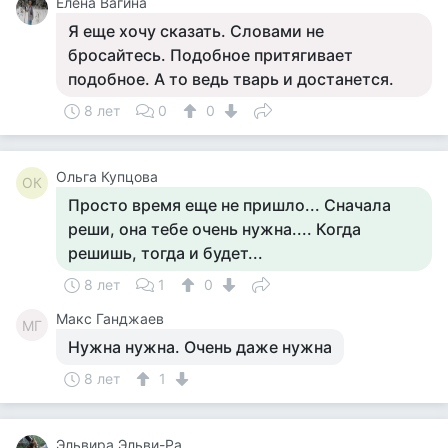
Елена Вагина
Я еще хочу сказать. Словами не
бросайтесь. Подобное притягивает
подобное. А то ведь тварь и достанется.
8 лет
0
0
Ольга Купцова
ОК
Просто время еще не пришло... Сначала
реши, она тебе очень нужна.... Когда
решишь, тогда и будет...
8 лет
1
0
Макс Ганджаев
МГ
Нужна нужна. Очень даже нужна
8 лет
1
Эльвира Эльви-Ра