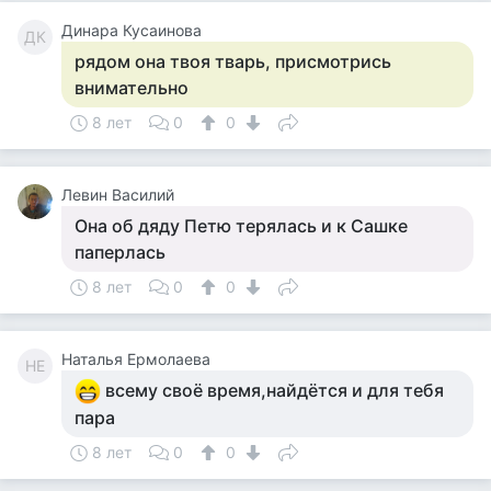
Динара Кусаинова
ДК
рядом она твоя тварь, присмотрись
внимательно
8 лет
0
0
Левин Василий
Она об дяду Петю терялась и к Сашке
паперлась
8 лет
0
0
Наталья Ермолаева
НЕ
всему своё время,найдётся и для тебя
пара
8 лет
0
0