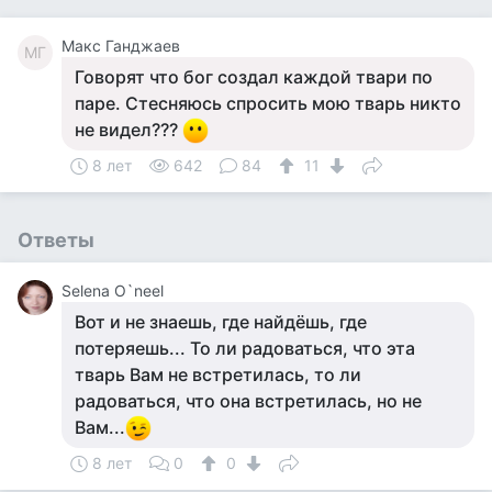
Макс Ганджаев
МГ
Говорят что бог создал каждой твари по
паре. Стесняюсь спросить мою тварь никто
не видел???
8 лет
642
84
11
Ответы
Selena O`neel
Вот и не знаешь, где найдёшь, где
потеряешь... То ли радоваться, что эта
тварь Вам не встретилась, то ли
радоваться, что она встретилась, но не
Вам...
8 лет
0
0