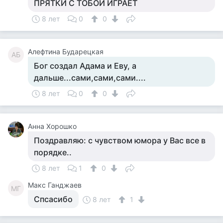
ПРЯТКИ С ТОБОЙ ИГРАЕТ
8 лет
0
0
Алефтина Бударецкая
АБ
Бог создал Адама и Еву, а
дальше...сами,сами,сами....
8 лет
0
0
Анна Хорошко
Поздравляю: с чувством юмора у Вас все в
порядке..
8 лет
1
0
Макс Ганджаев
МГ
Спсасибо
8 лет
1