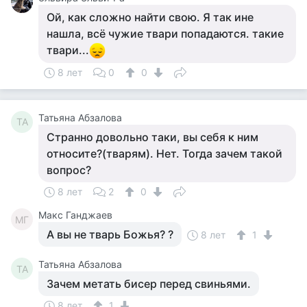
Ой, как сложно найти свою. Я так ине
нашла, всё чужие твари попадаются. такие
твари...
8 лет
0
0
Татьяна Абзалова
ТА
Странно довольно таки, вы себя к ним
относите?(тварям). Нет. Тогда зачем такой
вопрос?
8 лет
2
0
Макс Ганджаев
МГ
А вы не тварь Божья? ?
8 лет
1
Татьяна Абзалова
ТА
Зачем метать бисер перед свиньями.
8 лет
1