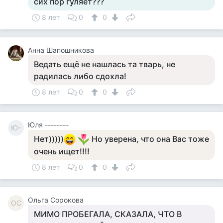
сих пор гуляет???
8 лет
0
0
Анна Шапошникова
Ведать ещё не нашлась та тварь, не
радилась либо сдохла!
8 лет
0
0
Юля --------
Ю-
Нет)))))
Но уверена, что она Вас тоже
очень ищет!!!!
8 лет
0
0
Ольга Сорокова
ОС
МИМО ПРОБЕГАЛА, СКАЗАЛА, ЧТО В