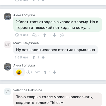
Анна Голубка
Живет твоя отрада в высоком терему. Но в
терем тот высокий нет хода ни кому....
8 лет
2
0
Макс Ганджаев
МГ
Ну хоть один человек ответил нормально
8 лет
1
Анна Голубка
8 лет
1
Valentina Pakshina
VP
Твою тварь в толпе можешь распознать,
выделить только ТЫ сам!