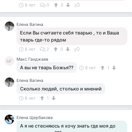
8 лет
0
0
Елена Вагина
Если Вы считаете себя тварью , то и Ваша
тварь где-то рядом
8 лет
2
0
Макс Ганджаев
МГ
А вы не тварь Божья??
8 лет
1
Елена Вагина
Сколько людей, столько и мнений
8 лет
1
Елена Щербакова
А я не стесняюсь я хочу знать где моя до