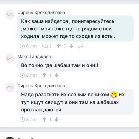
Сирень Крокодиловна
СК
Как ваша найдется , поинтересуйтесь
,может моя тоже где то рядом с ней
ходила .может где то сходка из есть .
8 лет
2
0
Макс Ганджаев
МГ
Во точно где шабаш там и они!!
8 лет
1
Сирень Крокодиловна
СК
Надо разогнать их ссаным веником
их
тут ищут свищут а они там на шабашах
прохлаждаются
8 лет
1