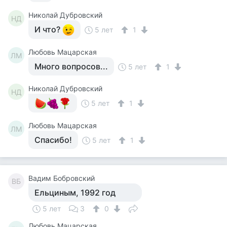
Николай Дубровский
НД
И что?
5 лет
1
Любовь Мацарская
ЛМ
Много вопросов...
5 лет
1
Николай Дубровский
НД
5 лет
1
Любовь Мацарская
ЛМ
Спасибо!
5 лет
1
Вадим Бобровский
ВБ
Ельциным, 1992 год
5 лет
3
0
Любовь Мацарская