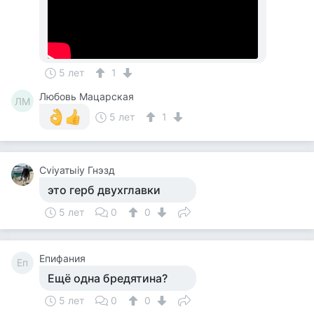
5 лет
1
Любовь Мацарская
ЛМ
5 лет
1
Cviyатыiy Гнэзд
это герб двухглавки
5 лет
0
0
Епифания
Еп
Ещё одна бредятина?
5 лет
0
0