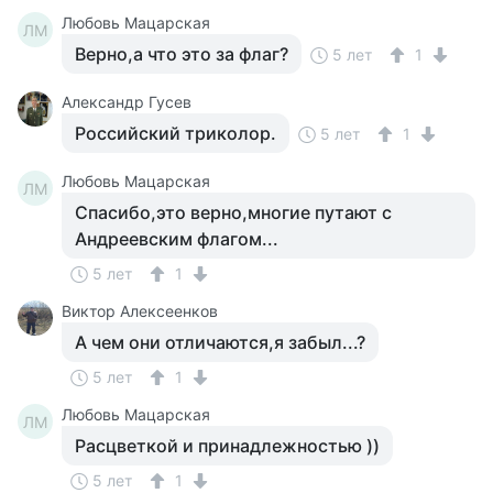
Любовь Мацарская
ЛМ
Верно,а что это за флаг?
5 лет
1
Александр Гусев
Российский триколор.
5 лет
1
Любовь Мацарская
ЛМ
Спасибо,это верно,многие путают с
Андреевским флагом...
5 лет
1
Виктор Алексеенков
А чем они отличаются,я забыл...?
5 лет
1
Любовь Мацарская
ЛМ
Расцветкой и принадлежностью ))
5 лет
1