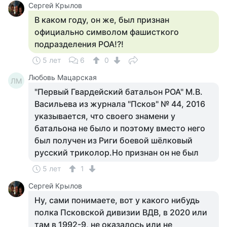
Сергей Крылов
В каком году, он же, был признан
официально символом фашисткого
подразделения РОА!?!
5 лет
6
0
Любовь Мацарская
ЛМ
"Первый Гвардейский батальон РОА" М.В.
Васильева из журнала "Псков" № 44, 2016
указывается, что своего знамени у
батальона не было и поэтому вместо него
был получен из Риги боевой шёлковый
русский триколор.Но признан он не был
5 лет
1
Сергей Крылов
Ну, сами понимаете, вот у какого нибудь
полка Псковской дивизии ВДВ, в 2020 или
там в 1992-9, не оказалось или не