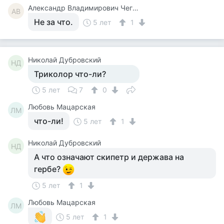
Александр Владимирович Чегодаев
АВ
Не за что.
5 лет
1
Николай Дубровский
НД
Триколор что-ли?
5 лет
7
0
Любовь Мацарская
ЛМ
что-ли!
5 лет
1
Николай Дубровский
НД
А что означают скипетр и держава на
гербе?
5 лет
1
Любовь Мацарская
ЛМ
5 лет
1