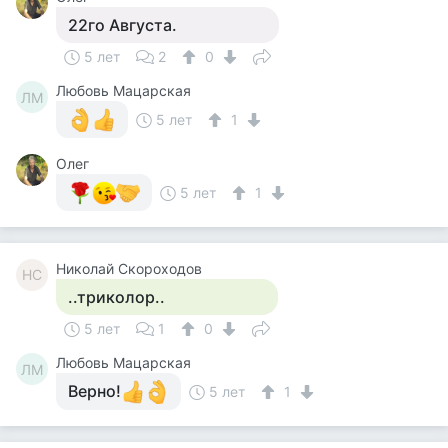
22го Августа.
5 лет
2
0
Любовь Мацарская
ЛМ
5 лет
1
Олег
5 лет
1
Николай Скороходов
НС
..триколор..
5 лет
1
0
Любовь Мацарская
ЛМ
Верно!
5 лет
1