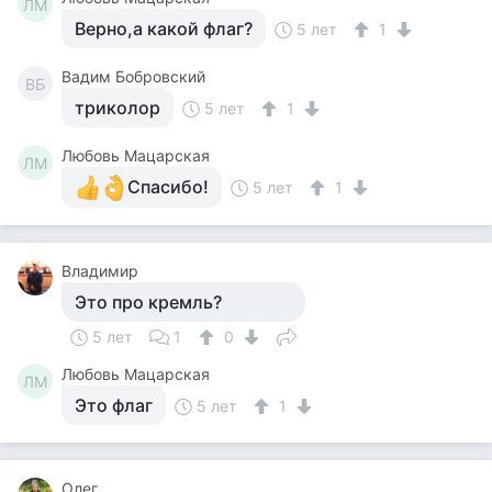
ЛМ
Верно,а какой флаг?
5 лет
1
Вадим Бобровский
ВБ
триколор
5 лет
1
Любовь Мацарская
ЛМ
Спасибо!
5 лет
1
Владимир
Это про кремль?
5 лет
1
0
Любовь Мацарская
ЛМ
Это флаг
5 лет
1
Олег