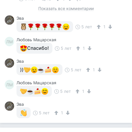
Показать все комментарии
Эва
5 лет
1
Любовь Мацарская
ЛМ
Спасибо!
5 лет
1
Эва
))
5 лет
1
Любовь Мацарская
ЛМ
5 лет
1
Эва
5 лет
1