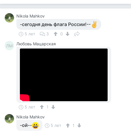
Nikola Mahkov
-сегодня день флага России!--
5 лет
3
0
Любовь Мацарская
ЛМ
5 лет
1
Nikola Mahkov
-ой--
5 лет
1