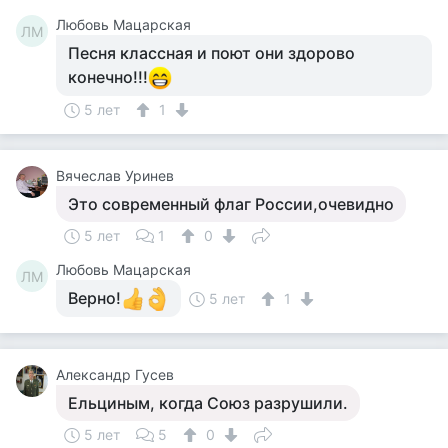
Любовь Мацарская
ЛМ
Песня классная и поют они здорово
конечно!!!
5 лет
1
Вячеслав Уринев
Это современный флаг России,очевидно
5 лет
1
0
Любовь Мацарская
ЛМ
Верно!
5 лет
1
Александр Гусев
Ельциным, когда Союз разрушили.
5 лет
5
0