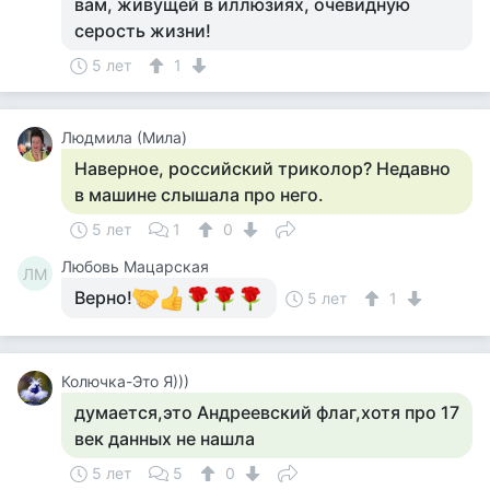
вам, живущей в иллюзиях, очевидную
серость жизни!
5 лет
1
Людмила (Мила)
Наверное, российский триколор? Недавно
в машине слышала про него.
5 лет
1
0
Любовь Мацарская
ЛМ
Верно!
5 лет
1
Колючка-Это Я)))
думается,это Андреевский флаг,хотя про 17
век данных не нашла
5 лет
5
0