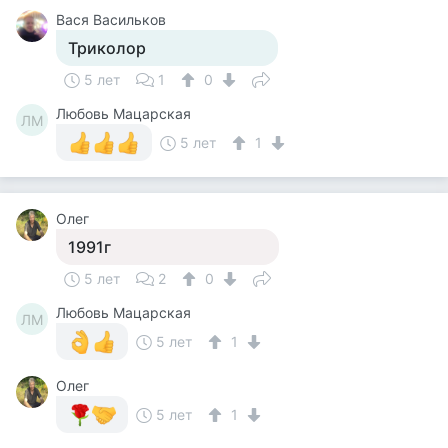
Вася Васильков
Триколор
5 лет
1
0
Любовь Мацарская
ЛМ
5 лет
1
Олег
1991г
5 лет
2
0
Любовь Мацарская
ЛМ
5 лет
1
Олег
5 лет
1