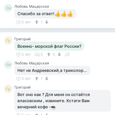
Любовь Мацарская
ЛМ
Спасибо за ответ!
5 лет
1
Григорий
Гр
Военно- морской флаг России?
5 лет
5
0
Любовь Мацарская
ЛМ
Нет не Андреевский,а триколор...
5 лет
1
Григорий
Гр
Вот оно как ? Для меня он остаётся
власовским , извините. Кстати Вам
вечерний кофе -