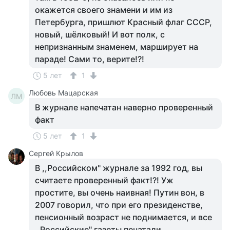
окажется своего знамени и им из
Петербурга, пришлют Красный флаг СССР,
новый, шёлковый! И вот полк, с
непризнанным знаменем, марширует на
параде! Сами то, верите!?!
5 лет
1
Любовь Мацарская
ЛМ
В журнале напечатан наверно проверенный
факт
5 лет
1
Сергей Крылов
В ,,Российском" журнале за 1992 год, вы
считаете проверенный факт!?! Уж
простите, вы очень наивная! Путин вон, в
2007 говорил, что при его президенстве,
пенсионный возраст не поднимается, и все
,,Российские" газеты печатали,