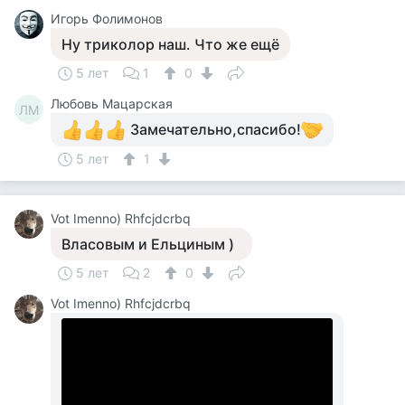
Игорь Фолимонов
Ну триколор наш. Что же ещё
5 лет
1
0
Любовь Мацарская
ЛМ
Замечательно,спасибо!
5 лет
1
Vot Imenno) Rhfcjdcrbq
Власовым и Ельциным )
5 лет
2
0
Vot Imenno) Rhfcjdcrbq