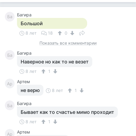
Багира
Ба
Большой
8 лет
18
0
Показать все комментарии
Багира
Ба
Наверное но как то не везет
8 лет
1
Артем
Ар
не верю
8 лет
1
Багира
Ба
Бывает как то счастье мимо проходит
8 лет
1
Артем
Ар