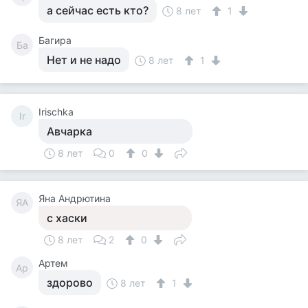
а сейчас есть кто?
8 лет
1
Багира
Ба
Нет и не надо
8 лет
1
Irischka
Ir
Авчарка
8 лет
0
0
Яна Андрютина
ЯА
с хаски
8 лет
2
0
Артем
Ар
здорово
8 лет
1