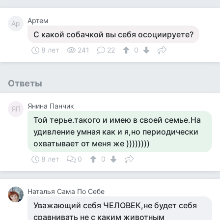
Артем
Ар
С какой собачкой вы себя осоциируете?
8 лет
241
22
0
Ответы
Янина Панчик
ЯП
Той терье.такого и имею в своей семье.На
удивление умная как и я,но периодически
охватывает от меня же ))))))))
8 лет
0
0
Наталья Сама По Себе
Уважающий себя ЧЕЛОВЕК,не будет себя
сравнивать не с каким животным