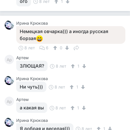
ого
8 лет
1
Ирина Крюкова
Немецкая овчарка))) а иногда русская
борзая
8 лет
6
0
Артем
Ар
ЗЛЮЩАЯ?
8 лет
1
Ирина Крюкова
Ни чуть)))
8 лет
1
Артем
Ар
а какая вы
8 лет
1
Ирина Крюкова
Я добрая и веселая)))
8 лет
1