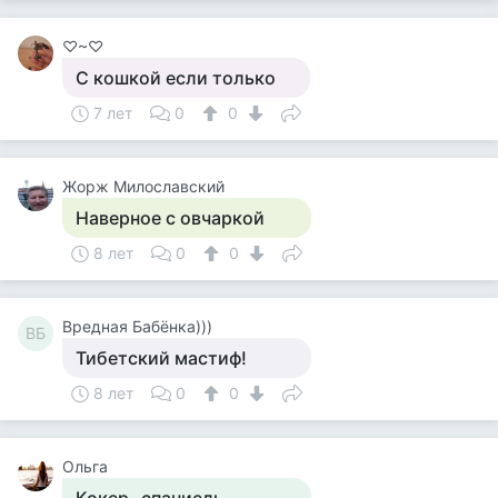
♡~♡
С кошкой если только
7 лет
0
0
Жорж Милославский
Наверное с овчаркой
8 лет
0
0
Вредная Бабёнка)))
ВБ
Тибетский мастиф!
8 лет
0
0
Ольга