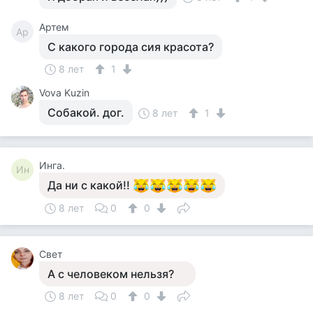
Артем
Ар
С какого города сия красота?
8 лет
1
Vova Kuzin
Собакой. дог.
8 лет
1
Инга.
Ин
Да ни с какой!!
8 лет
0
0
Свет
А с человеком нельзя?
8 лет
0
0