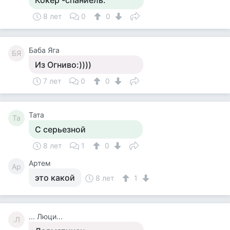
Кокер -спаниель.
8 лет
0
0
Баба Яга
БЯ
Из Огниво:))))
7 лет
0
0
Тата
Та
С серьезной
8 лет
1
0
Артем
Ар
это какой
8 лет
1
... Люци...
.Л