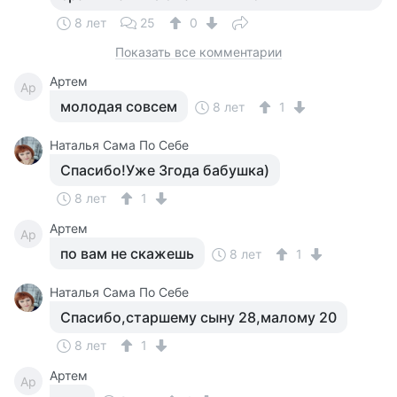
8 лет
25
0
Показать все комментарии
Артем
Ар
молодая совсем
8 лет
1
Наталья Сама По Себе
Спасибо!Уже 3года бабушка)
8 лет
1
Артем
Ар
по вам не скажешь
8 лет
1
Наталья Сама По Себе
Спасибо,старшему сыну 28,малому 20
8 лет
1
Артем
Ар