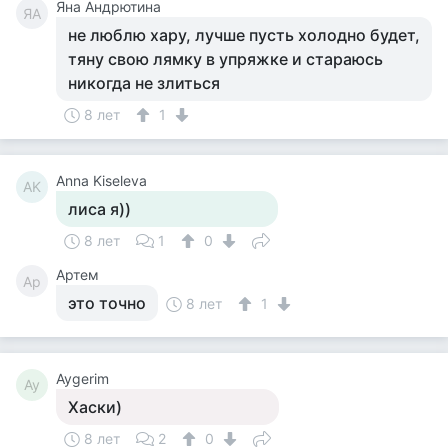
Яна Андрютина
ЯА
не люблю хару, лучше пусть холодно будет,
тяну свою лямку в упряжке и стараюсь
никогда не злиться
8 лет
1
Anna Kiseleva
AK
лиса я))
8 лет
1
0
Артем
Ар
это точно
8 лет
1
Aygerim
Ay
Хаски)
8 лет
2
0