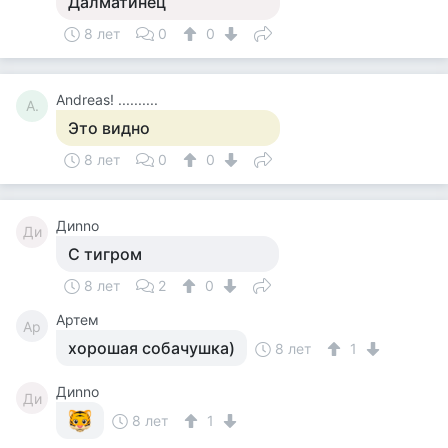
Далматинец
8 лет
0
0
Andreas! ..........
A.
Это видно
8 лет
0
0
Диnno
Ди
С тигром
8 лет
2
0
Артем
Ар
хорошая собачушка)
8 лет
1
Диnno
Ди
8 лет
1