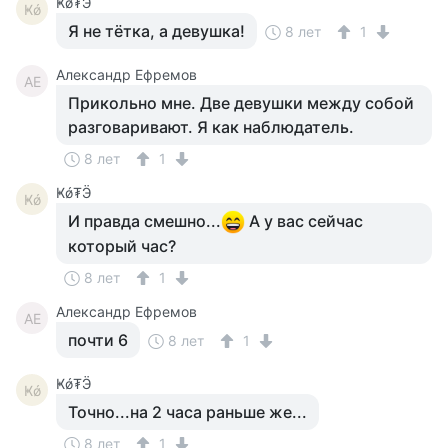
Ҝǿ₮Ӭ
Ҝǿ
Я не тётка, а девушка!
8 лет
1
Александр Ефремов
АЕ
Прикольно мне. Две девушки между собой
разговаривают. Я как наблюдатель.
8 лет
1
Ҝǿ₮Ӭ
Ҝǿ
И правда смешно...
А у вас сейчас
который час?
8 лет
1
Александр Ефремов
АЕ
почти 6
8 лет
1
Ҝǿ₮Ӭ
Ҝǿ
Точно...на 2 часа раньше же...
8 лет
1