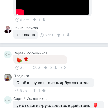
8 лет
1
Ракиб Расулов
как спала
8 лет
1
Сергей Молошников
СМ
8 лет
3
0
Людмила
Серёж ! ну вот - очень арбуз захотела !
8 лет
1
Сергей Молошников
СМ
уже позитив-руководство к действию!