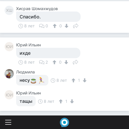
Хисрав Шомахмудов
ХШ
Спасибо.
8 лет
0
0
Юрий Ильин
ЮИ
ихде
8 лет
2
0
Людмила
несу
8 лет
1
Юрий Ильин
ЮИ
тащы
8 лет
1