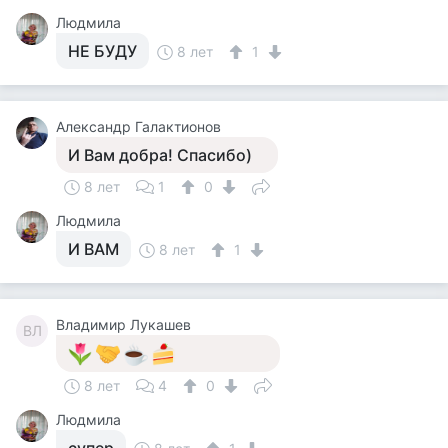
Людмила
НЕ БУДУ
8 лет
1
Александр Галактионов
И Вам добра! Спасибо)
8 лет
1
0
Людмила
И ВАМ
8 лет
1
Владимир Лукашев
ВЛ
8 лет
4
0
Людмила