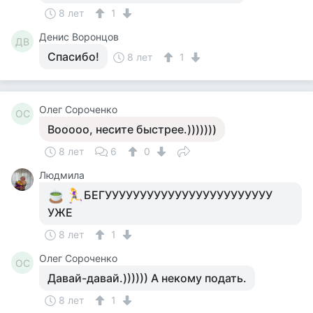
8 лет
1
Денис Воронцов
ДВ
Спасибо!
8 лет
1
Олег Сороченко
ОС
Вооооо, несите быстрее.)))))))
8 лет
6
0
Людмила
БЕГУУУУУУУУУУУУУУУУУУУУУУУУ
УЖЕ
8 лет
1
Олег Сороченко
ОС
Давай-давай.)))))) А некому подать.
8 лет
1