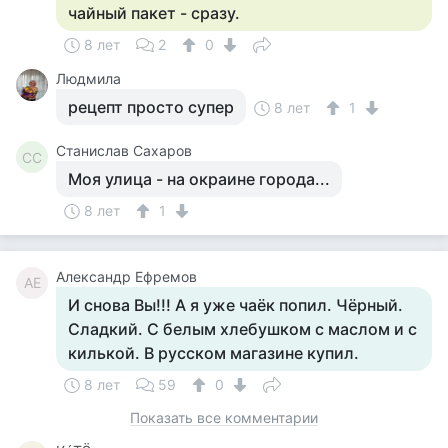
чайный пакет - сразу.
8 лет
2
0
Людмила
рецепт просто супер
8 лет
1
Станислав Сахаров
СС
Моя улица - на окраине города...
8 лет
1
Александр Ефремов
АЕ
И снова Вы!!! А я уже чаёк попил. Чёрный.
Сладкий. С белым хлебушком с маслом и с
килькой. В русском магазине купил.
8 лет
59
0
Показать все комментарии