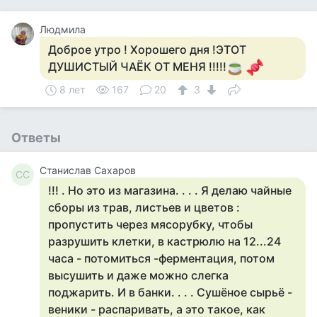
Людмила
Доброе утро ! Хорошего дня !ЭТОТ
ДУШИСТЫЙ ЧАЁК ОТ МЕНЯ !!!!!
8 лет
167
20
3
Ответы
Станислав Сахаров
СС
!!! . Но это из магазина. . . . Я делаю чайные
сборы из трав, листьев и цветов :
пропустить через мясорубку, чтобы
разрушить клетки, в кастрюлю на 12...24
часа - потомиться -ферментация, потом
высушить и даже можно слегка
поджарить. И в банки. . . . Сушёное сырьё -
веники - распаривать, а это такое, как