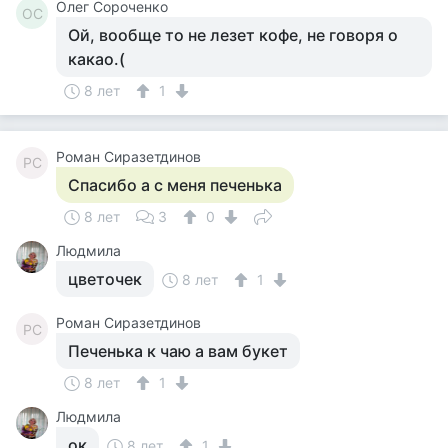
Олег Сороченко
ОС
Ой, вообще то не лезет кофе, не говоря о
какао.(
8 лет
1
Роман Сиразетдинов
РС
Спасибо а с меня печенька
8 лет
3
0
Людмила
цветочек
8 лет
1
Роман Сиразетдинов
РС
Печенька к чаю а вам букет
8 лет
1
Людмила
ок
8 лет
1