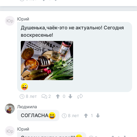
Юрий
Юр
Душенька,чаёк-это не актуально! Сегодня
воскресенье!
8 лет
2
0
Людмила
СОГЛАСНА
8 лет
1
Юрий
Юр