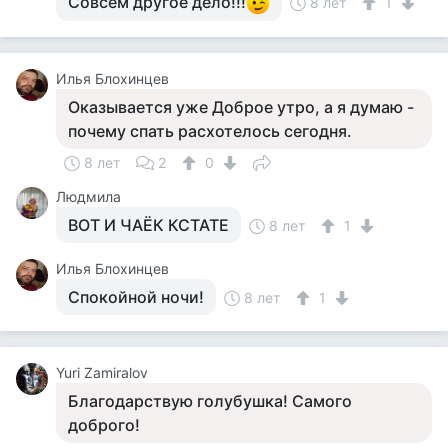
Совсем другое дело!!!
8 лет
1
Илья Блохинцев
Оказывается уже Доброе утро, а я думаю -
почему спать расхотелось сегодня.
8 лет
2
0
Людмила
ВОТ И ЧАЁК КСТАТЕ
8 лет
1
Илья Блохинцев
Спокойной ночи!
8 лет
1
Yuri Zamiralov
Благодарствую голубушка! Самого
доброго!