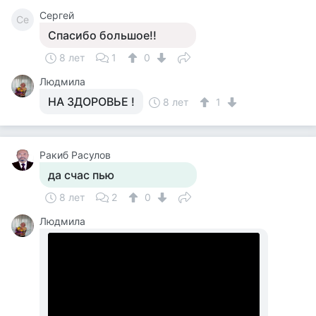
Сергей
Се
Спасибо большое!!
8 лет
1
0
Людмила
НА ЗДОРОВЬЕ !
8 лет
1
Ракиб Расулов
да счас пью
8 лет
2
0
Людмила