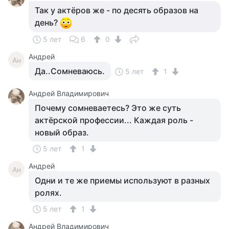
Так у актёров же - по десять образов на
день?
5 лет
6
0
Андрей
Ан
Да..Сомневаюсь.
5 лет
1
Андрей Владимирович
Почему сомневаетесь? Это же суть
актёрской профессии... Каждая роль -
новый образ.
5 лет
1
Андрей
Ан
Одни и те же приемы используют в разных
ролях.
5 лет
1
Андрей Владимирович