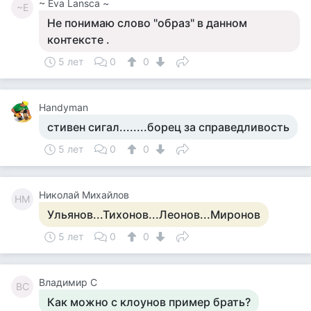
~ Eva Lansca ~
~E
Не понимаю слово "образ" в данном
контексте .
5 лет
0
0
Handyman
стивен сигал........борец за справедливость
5 лет
0
0
Николай Михайлов
НМ
Ульянов...Тихонов...Леонов...Миронов
5 лет
0
0
Владимир С
ВС
Как можно с клоунов пример брать?