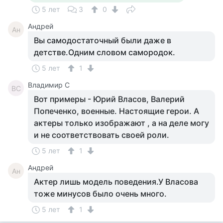
5 лет
3
0
Андрей
Ан
Вы самодостаточный были даже в
детстве.Одним словом самородок.
5 лет
1
Владимир С
ВС
Вот примеры - Юрий Власов, Валерий
Попеченко, военные. Настоящие герои. А
актеры только изображают , а на деле могу
и не соответствовать своей роли.
5 лет
1
Андрей
Ан
Актер лишь модель поведения.У Власова
тоже минусов было очень много.
5 лет
1