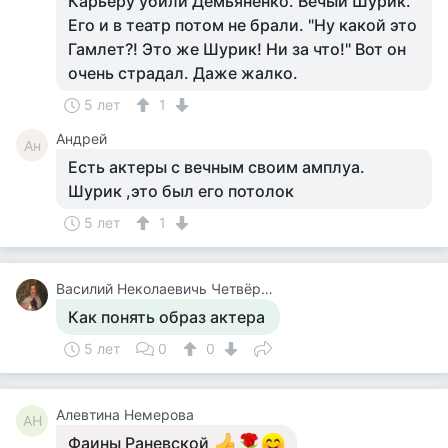
Карьеру убили Демьяненко. Вечый Шурик.
Его и в театр потом не брали. "Ну какой это
Гамлет?! Это же Шурик! Ни за что!" Вот он
очень страдал. Даже жалко.
5 лет
1
Андрей
Ан
Есть актеры с вечным своим амплуа.
Шурик ,это был его потолок
5 лет
1
Василий Неколаевичь Четвёркин
Как понять образ актера
5 лет
0
0
Алевтина Немерова
АН
Фаины Раневской