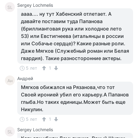
Sergey Lochmelis
SL
аааа.... ну тут Хабенский отлетает. А
давайте поставим туда Папанова
(бриллиантовая рука или холодное лето
53) или Евстигнеева (итальянцы в россии
или Собачье сердце)? Какие разные роли.
Даже Мягков (Служебный роман или Белая
гвардия). Такие разносторонние актеры.
5 лет
1
Андрей
Ан
Мягков обижался на Рязанова,что тот
Своей иронией убил его карьеру.А Папанов
глыба.Но таких единицы.Может быть еще
Никулин.
5 лет
1
Sergey Lochmelis
SL