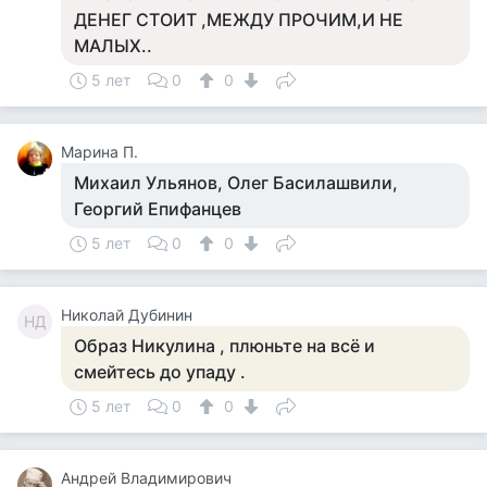
ДЕНЕГ СТОИТ ,МЕЖДУ ПРОЧИМ,И НЕ
МАЛЫХ..
5 лет
0
0
Марина П.
Михаил Ульянов, Олег Басилашвили,
Георгий Епифанцев
5 лет
0
0
Николай Дубинин
НД
Образ Никулина , плюньте на всё и
смейтесь до упаду .
5 лет
0
0
Андрей Владимирович