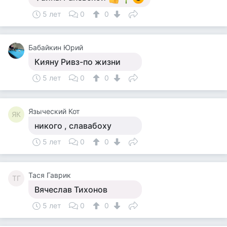
5 лет
0
0
Бабайкин Юрий
Кияну Ривз-по жизни
5 лет
0
0
Языческий Кот
ЯК
никого , славабоху
5 лет
0
0
Тася Гаврик
ТГ
Вячеслав Тихонов
5 лет
0
0