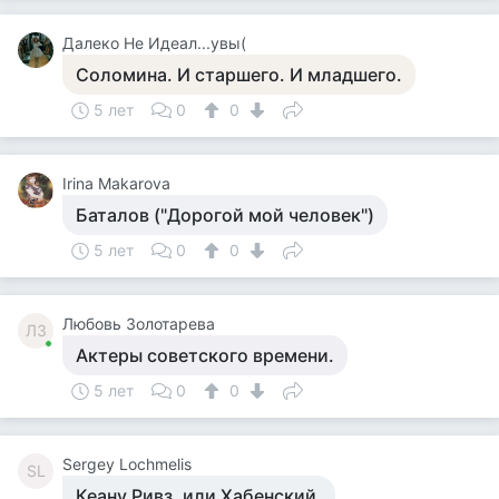
Далеко Не Идеал...увы(
Соломина. И старшего. И младшего.
5 лет
0
0
Irina Makarova
Баталов ("Дорогой мой человек")
5 лет
0
0
Любовь Золотарева
ЛЗ
Актеры советского времени.
5 лет
0
0
Sergey Lochmelis
SL
Кеану Ривз, или Хабенский.