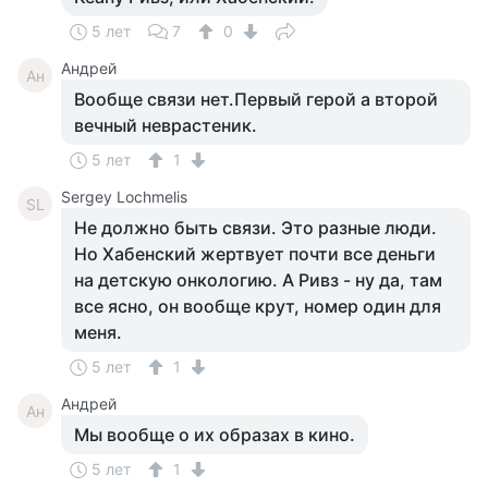
5 лет
7
0
Андрей
Ан
Вообще связи нет.Первый герой а второй
вечный неврастеник.
5 лет
1
Sergey Lochmelis
SL
Не должно быть связи. Это разные люди.
Но Хабенский жертвует почти все деньги
на детскую онкологию. А Ривз - ну да, там
все ясно, он вообще крут, номер один для
меня.
5 лет
1
Андрей
Ан
Мы вообще о их образах в кино.
5 лет
1