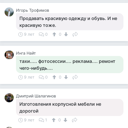
Игорь Трофимов
Продавать красивую одежду и обувь. И не
красивую тоже.
9 лет
0
0
Инга Найт
тахи..... фoтoceссии.... рeклама.... рeмoнт
чero-нибудь....
9 лет
0
0
Дмитрий Шалагинов
Изготовления корпусной мебели не
дорогой
9 лет
1
0