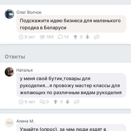
Олег Волчок
Подскажите идею бизнеса для маленького
городка в Беларуси
9 лет
184
14
0
Ответы
Наталья
у меня свой бутик,товары для
рукоделия...я провожу мастер классы для
желающих по различным видам рукоделия
9 лет
0
0
Алина М.
АМ
Узнайте (опрос), за чем люди ездят в