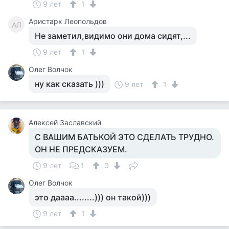
9 лет
1
Аристарх Леопольдов
АЛ
Не заметил,видимо они дома сидят,...
9 лет
1
Олег Волчок
ну как сказать )))
9 лет
1
Алексей Заславский
С ВАШИМ БАТЬКОЙ ЭТО СДЕЛАТЬ ТРУДНО.
ОН НЕ ПРЕДСКАЗУЕМ.
9 лет
1
0
Олег Волчок
это даааа........))) он такой)))
9 лет
1