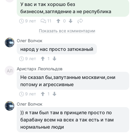
У вас и так хорошо без
бизнесом,заглядение а не республика
9 лет
11
0
Показать все комментарии
Олег Волчок
народ у нас просто затюканый
9 лет
1
Аристарх Леопольдов
АЛ
Не сказал бы,запутанные москвичи,они
потому и агрессивные
9 лет
1
Олег Волчок
)) я там был там в принципе просто по
барабану всем на всех а так есть и там
нормальные люди