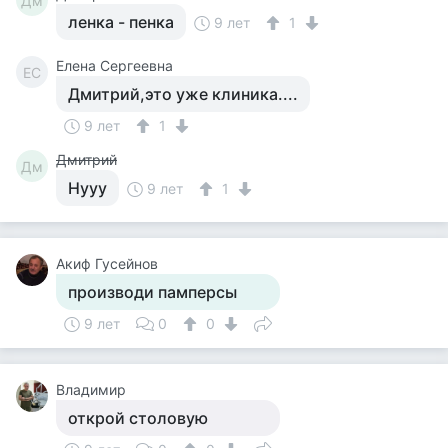
Дм
ленка - пенка
9 лет
1
Елена Сергеевна
ЕС
Дмитрий,это уже клиника....
9 лет
1
Дмитрий
Дм
Нууу
9 лет
1
Акиф Гусейнов
производи памперсы
9 лет
0
0
Владимир
открой столовую