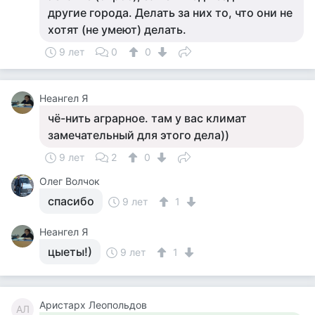
другие города. Делать за них то, что они не
хотят (не умеют) делать.
9 лет
0
0
Неангел Я
чё-нить аграрное. там у вас климат
замечательный для этого дела))
9 лет
2
0
Олег Волчок
спасибо
9 лет
1
Неангел Я
цыеты!)
9 лет
1
Аристарх Леопольдов
АЛ