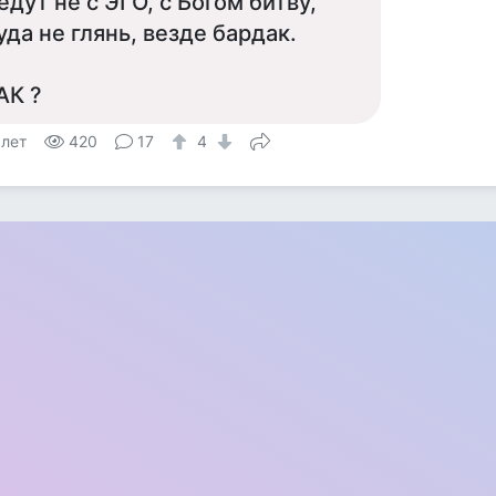
едут не с ЭГО, с Богом битву,
уда не глянь, везде бардак.
АК ?
 лет
420
17
4