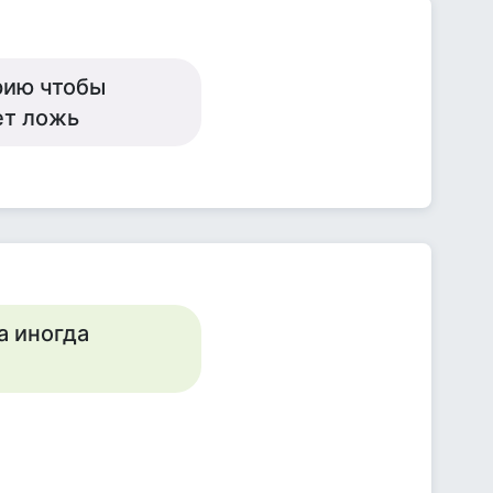
орию чтобы
ет ложь
а иногда