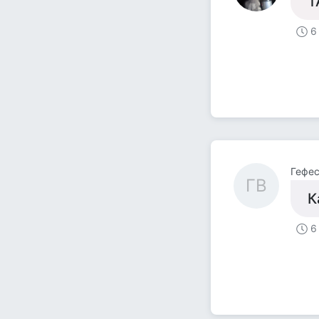
Т
6
Гефес
ГB
К
6