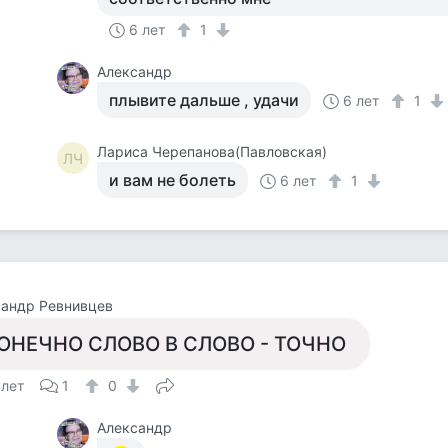
6 лет
1
Александр
плывите дальше , удачи
6 лет
1
Лариса Черепанова(Павловская)
ЛЧ
и вам не болеть
6 лет
1
сандр Ревнивцев
ОНЕЧНО СЛОВО В СЛОВО - ТОЧНО
 лет
1
0
Александр