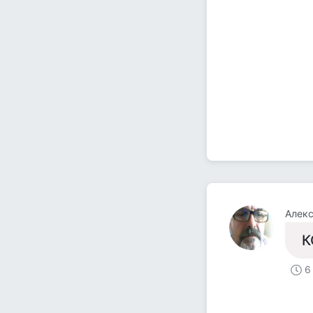
Алек
К
6