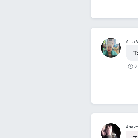
Alisa
Т
6
Алек