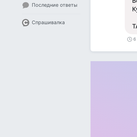
В
Последние ответы
К
Спрашивалка
Т
6