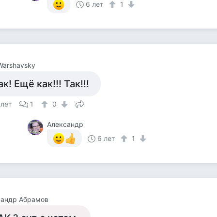
6 лет
1
 Warshavsky
ак! Ещё как!!! Так!!!
 лет
1
0
Александр
6 лет
1
сандр Абрамов