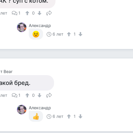
АК ? суп с котом.
 лет
1
0
Александр
6 лет
1
т Bear
акой бред.
 лет
1
0
Александр
6 лет
1