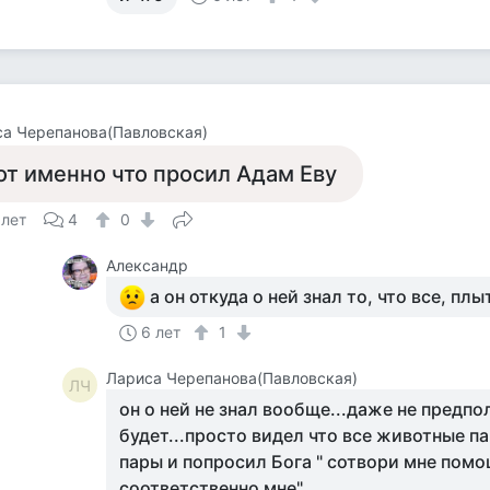
а Черепанова(Павловская)
от именно что просил Адам Еву
 лет
4
0
Александр
а он откуда о ней знал то, что все, пл
6 лет
1
Лариса Черепанова(Павловская)
ЛЧ
он о ней не знал вообще...даже не предпо
будет...просто видел что все животные па
пары и попросил Бога " сотвори мне пом
соответственно мне"