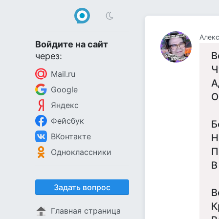
Алек
Войдите на сайт
В
через:
Ч
Mail.ru
А
Google
О
Яндекс
Фейсбук
Б
ВКонтакте
Н
П
Одноклассники
В
Задать вопрос
В
К
Главная страница