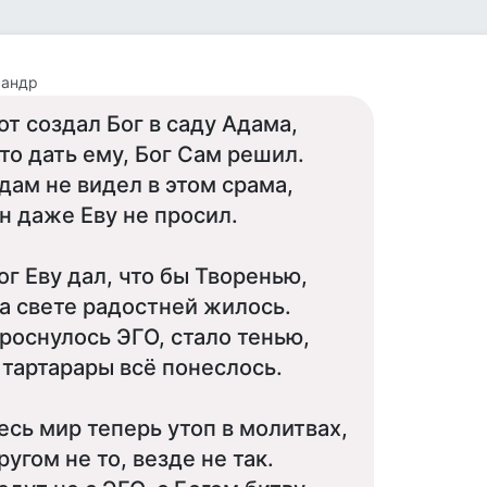
сандр
от создал Бог в саду Адама,
то дать ему, Бог Сам решил.
дам не видел в этом срама,
н даже Еву не просил.
ог Еву дал, что бы Творенью,
а свете радостней жилось.
роснулось ЭГО, стало тенью,
 тартарары всё понеслось.
есь мир теперь утоп в молитвах,
ругом не то, везде не так.