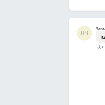
Ларис
ЛЧ
в
6