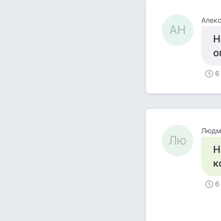
Алек
АН
Н
о
6
Людм
Лю
Н
к
6