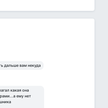
ыть дальше вам некуда
лагал какая она
рами...а ему нет
ошника