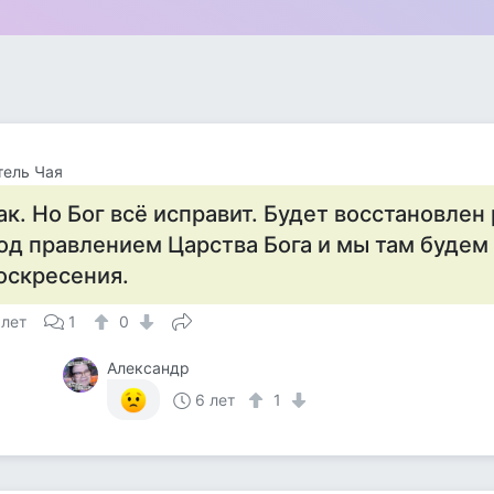
тель Чая
ак. Но Бог всё исправит. Будет восстановлен
од правлением Царства Бога и мы там будем
оскресения.
 лет
1
0
Александр
6 лет
1