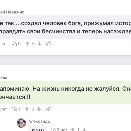
сей Неважно
е так....создал человек бога, прижумал ист
правдать свои бесчинства и теперь насажда
 лет
0
0
ила
апоминаю: На жизнь никогда не жалуйся. Он
ончается!!!
 лет
1
0
Александр
и что
6 лет
1