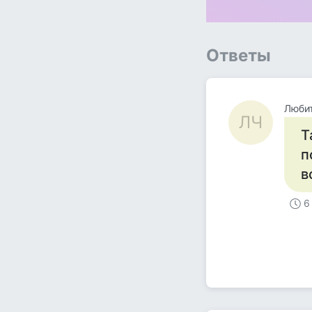
Ответы
Люби
ЛЧ
Т
п
в
6