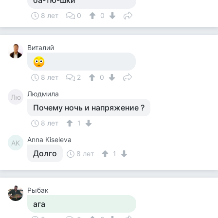
ба-тю-шки
8 лет
0
0
Виталий
8 лет
2
0
Людмила
Лю
Почему ночь и напряжение ?
8 лет
1
Anna Kiseleva
AK
Долго
8 лет
1
Рыбак
ага