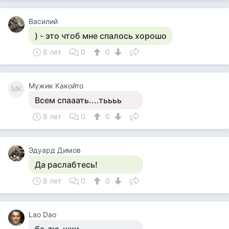
Василий
) - это чтоб мне спалось хорошо
8 лет
0
0
Мужик Какойто
МК
Всем спааать....тьььь
8 лет
0
0
Эдуард Димов
Да раслабтесь!
8 лет
0
0
Lao Dao