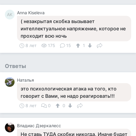
Anna Kiseleva
AK
( незакрытая скобка вызывает
интеллектуальное напряжение, которое не
проходит всю ночь
8 лет
175
15
1
Ответы
Наталья
это психологическая атака на того, кто
говорит с Вами, не надо реагировать!!!
8 лет
0
0
Владиас Дзеркалесс
Не ставь ТУДА скобки никогда. Иначе будет