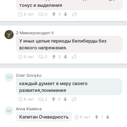
тонус и выделения
8 лет
0
0
Z-Мимокрокодил-V
У иных целые периоды белиберды без
всякого напряжения.
8 лет
0
0
Олег Goviyko
ОG
каждый думает в меру своего
развития,понимания
8 лет
2
0
Anna Kiseleva
AK
Капитан Очевидность
8 лет
1