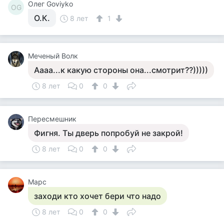
Олег Goviyko
ОG
О.К.
8 лет
1
Меченый Волк
Аааа...к какую стороны она...смотрит??)))))
8 лет
0
0
Пересмешник
Фигня. Ты дверь попробуй не закрой!
8 лет
0
0
Марс
заходи кто хочет бери что надо
8 лет
0
0