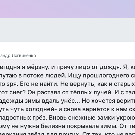
андр Логвиненко
егодня я мёрзну. и прячу лицо от дождя. Я, к
лутаю в потоке людей. Ищу прошлогоднего сн
то зря. Его не найти. Не вернуть, как и старых
тот снег? Он растаял от тёплых лучей. И с т
адежды зимы вдаль унёс... Но хочется верить
уть чуть холодней- и снова вернётся к нам ск
ладостных грёз. Вновь снежные замки укроют
ому не нужна белизна покрывала зимы. От те
веркания звёзд для других. От тех, кто не вер