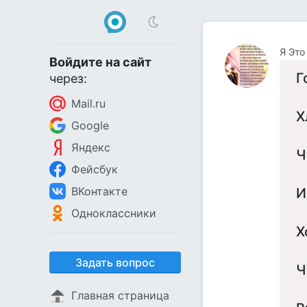
Я Это
Войдите на сайт
Г
через:
Mail.ru
Х
Google
Яндекс
Ч
Фейсбук
ВКонтакте
И
Одноклассники
Х
Задать вопрос
Ч
Главная страница