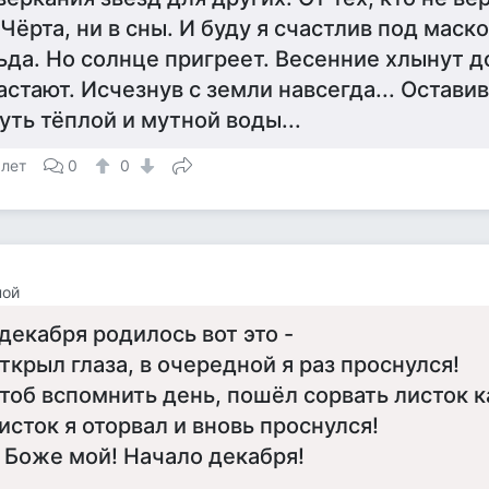
 Чёрта, ни в сны. И буду я счастлив под маск
ьда. Но солнце пригреет. Весенние хлынут д
астают. Исчезнув с земли навсегда... Остави
уть тёплой и мутной воды...
 лет
0
0
ной
 декабря родилось вот это -
ткрыл глаза, в очередной я раз проснулся!
тоб вспомнить день, пошёл сорвать листок к
исток я оторвал и вновь проснулся!
 Боже мой! Начало декабря!