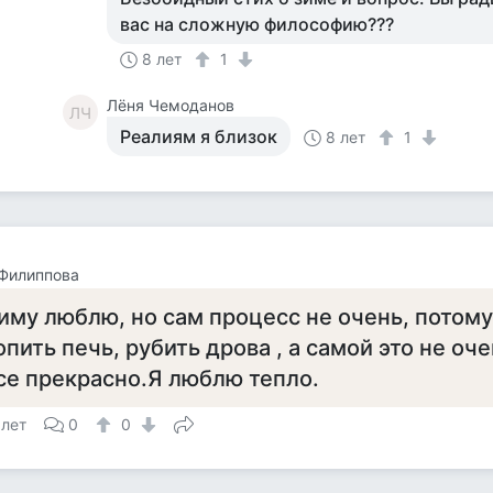
вас на сложную философию???
8 лет
1
Лёня Чемоданов
ЛЧ
Реалиям я близок
8 лет
1
Филиппова
иму люблю, но сам процесс не очень, потому
опить печь, рубить дрова , а самой это не оче
се прекрасно.Я люблю тепло.
 лет
0
0