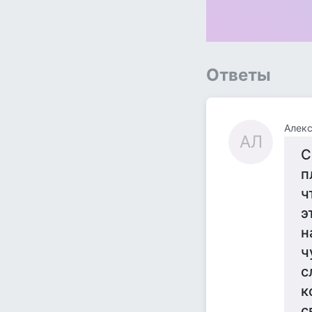
Ответы
Алекс
АЛ
С
п
ч
э
н
ч
с
к
с