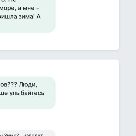
море, а мне -
ришла зима! А
фов??? Люди,
ьше улыбайтесь
ы Зиме?...наводит