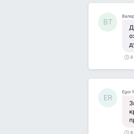
Валер
ВТ
Д
о
д
8
Egor 
ER
З
к
п
8