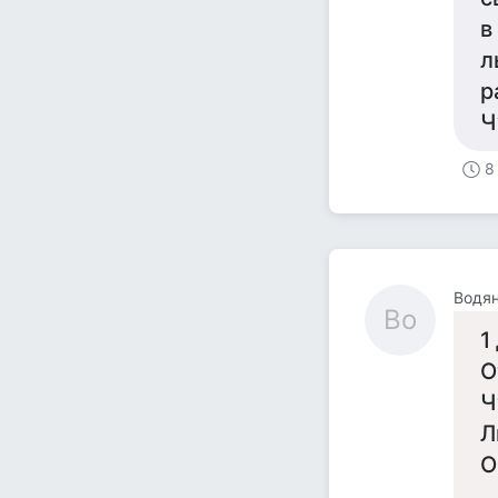
в
л
р
Ч
8
Водя
Во
1
О
Ч
Л
О