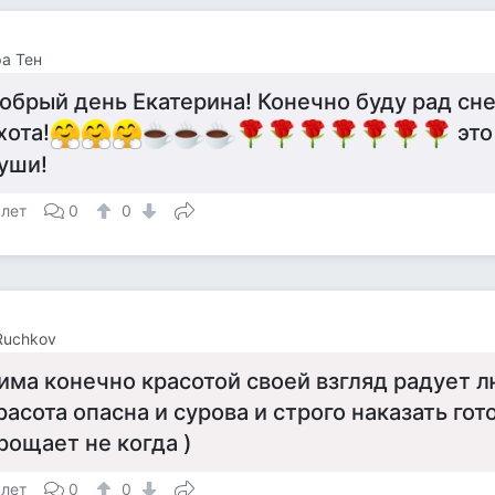
а Тен
обрый день Екатерина! Конечно буду рад сне
хота!
это
уши!
 лет
0
0
Ruchkov
има конечно красотой своей взгляд радует 
расота опасна и сурова и строго наказать го
рощает не когда )
 лет
0
0