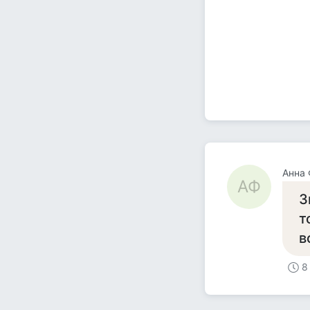
Анна 
АФ
З
т
в
8