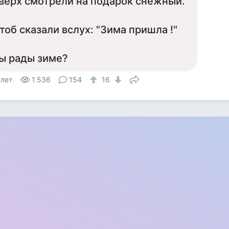
верх смотрели на подарок снежный.
тоб сказали вслух: "Зима пришла !"
ы рады зиме?
 лет
1 536
154
16