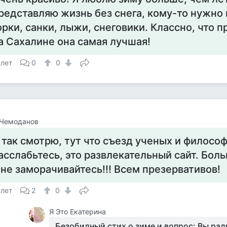
редставляю жизнь без снега, кому-то нужно 
орки, санки, лыжи, снеговики. Классно, что п
а Сахалине она самая лучшая!
 лет
0
0
 Чемоданов
 так смотрю, тут что съезд ученых и филосо
асслабьтесь, это развлекательный сайт. Бол
 не заморачивайтесь!!! Всем презервативов!
 лет
2
0
Я Это Екатерина
Безобидный стих о зиме и вопрос: Вы рад