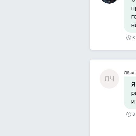
п
г
н
8
Лёня
ЛЧ
Я
р
и
8