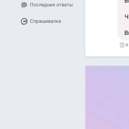
В
Последние ответы
Ч
Спрашивалка
В
8