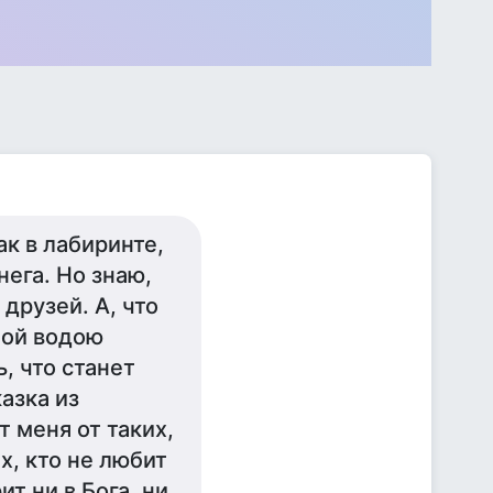
ак в лабиринте,
ега. Но знаю,
 друзей. А, что
алой водою
, что станет
азка из
 меня от таких,
х, кто не любит
ит ни в Бога, ни