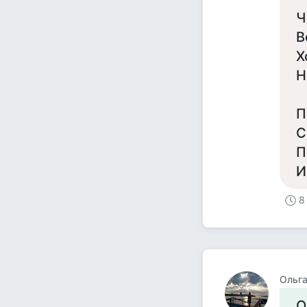
Ч
В
Х
Н
П
С
П
И
8
Ольга
О