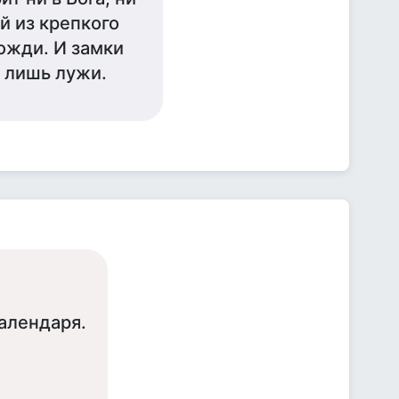
ой из крепкого
ожди. И замки
в лишь лужи.
алендаря.