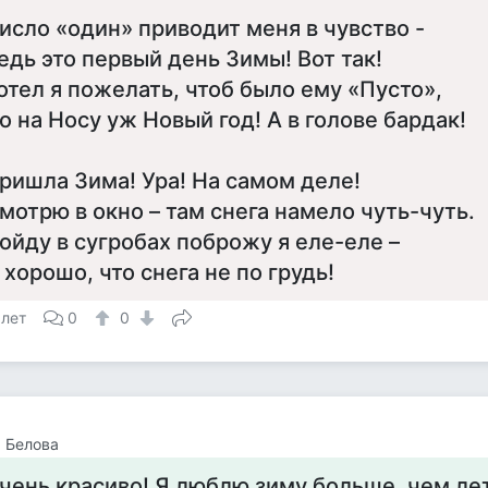
исло «один» приводит меня в чувство -
едь это первый день Зимы! Вот так!
отел я пожелать, чтоб было ему «Пусто»,
о на Носу уж Новый год! А в голове бардак!
ришла Зима! Ура! На самом деле!
мотрю в окно – там снега намело чуть-чуть.
ойду в сугробах поброжу я еле-еле –
 хорошо, что снега не по грудь!
 лет
0
0
 Белова
чень красиво! Я люблю зиму больше, чем ле