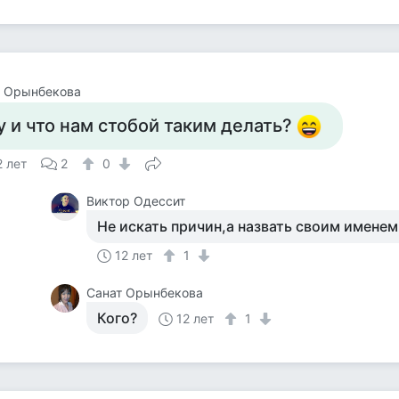
т Орынбекова
у и что нам стобой таким делать?
2 лет
2
0
Виктор Одессит
Не искать причин,а назвать своим имене
12 лет
1
Санат Орынбекова
Кого?
12 лет
1