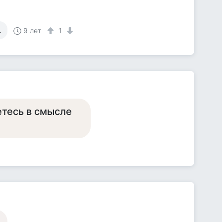
.
9 лет
1
етесь в смысле