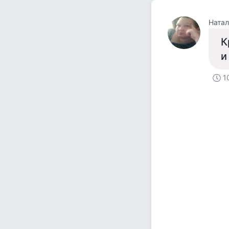
Натал
К
и
1