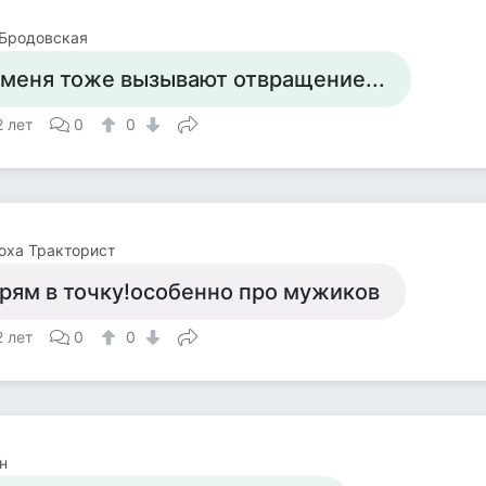
 Бродовская
 меня тоже вызывают отвращение...
2 лет
0
0
юха Тракторист
рям в точку!особенно про мужиков
2 лет
0
0
н