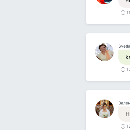
н
1
Svetl
k
1
Вален
Н
1