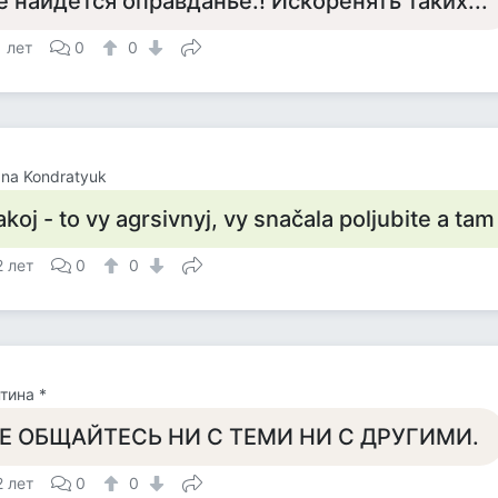
е найдётся оправданье.! Искоренять таких...
1 лет
0
0
ana Kondratyuk
akoj - to vy agrsivnyj, vy snačala poljubite a tam
2 лет
0
0
тина *
Е ОБЩАЙТЕСЬ НИ С ТЕМИ НИ С ДРУГИМИ.
2 лет
0
0