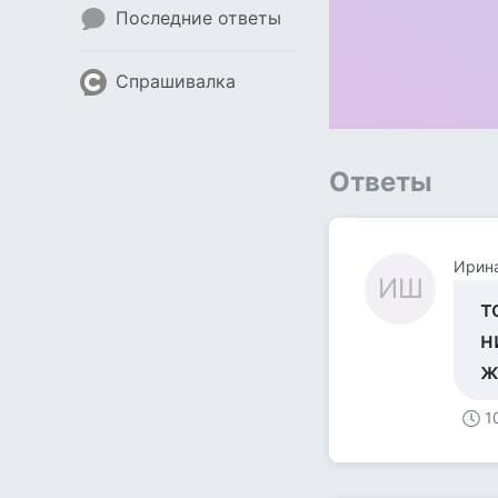
Последние ответы
Спрашивалка
Ответы
Ирин
ИШ
т
н
ж
1