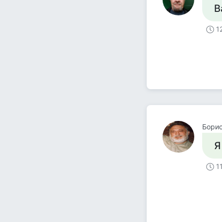
В
1
Борис
Я
1