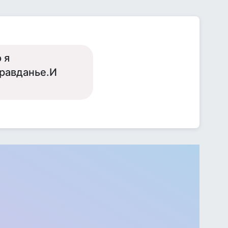
 я
равданье.И