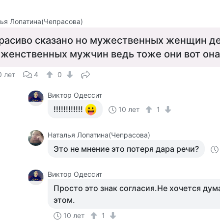
ья Лопатина(Чепрасова)
расиво сказано но мужественных женщин 
 женственных мужчин ведь тоже они вот она
0 лет
4
0
Виктор Одессит
!!!!!!!!!!!!
10 лет
1
Наталья Лопатина(Чепрасова)
Это не мнение это потеря дара речи?
Виктор Одессит
Просто это знак согласия.Не хочется дума
этом.
10 лет
1