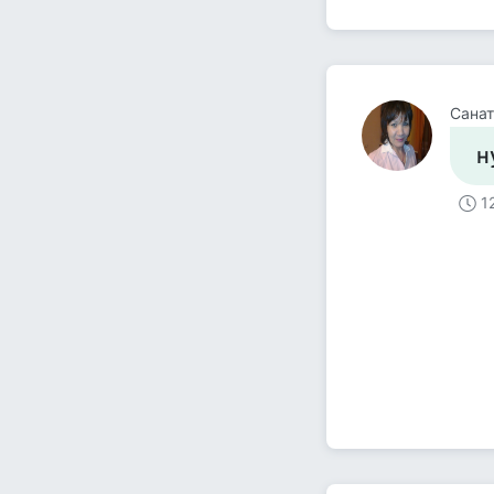
Сана
н
1