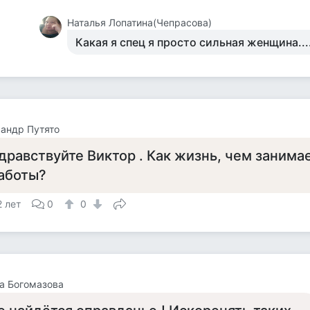
Наталья Лопатина(Чепрасова)
Какая я спец я просто сильная женщина...
андр Путято
дравствуйте Виктор . Как жизнь, чем занима
аботы?
2 лет
0
0
а Богомазова