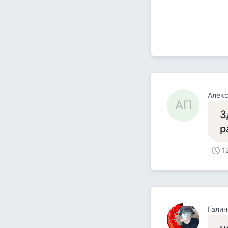
Алекс
АП
З
р
1
Галин