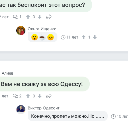
ас так беспокоит этот вопрос?
2 лет
1
0
Ольга Ищенко
11 лет
1
 Алиев
 Вам не скажу за всю Одессу!
1 лет
2
0
Виктор Одессит
Конечно,пропеть можно.Но ......
10 ле