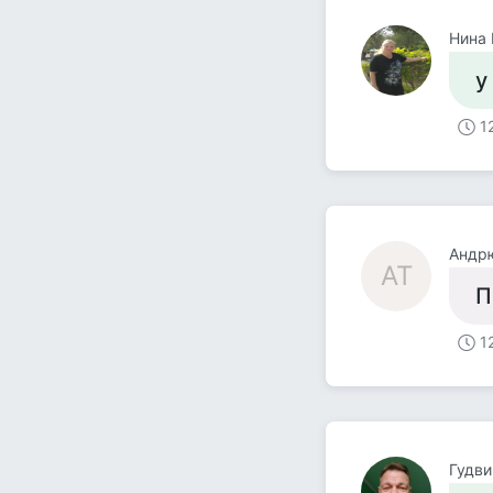
Нина
у
1
Андр
АТ
П
1
Гудви