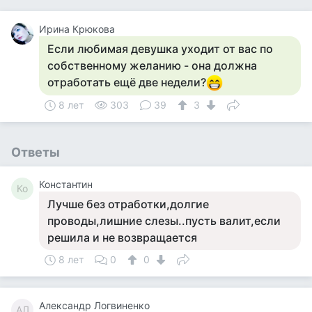
Ирина Крюкова
Если любимая девушка уходит от вас по
собственному желанию - она должна
отработать ещё две недели?
8 лет
303
39
3
Ответы
Константин
Ко
Лучше без отработки,долгие
проводы,лишние слезы..пусть валит,если
решила и не возвращается
8 лет
0
0
Александр Логвиненко
АЛ