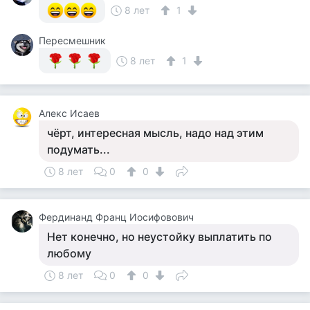
8 лет
1
Пересмешник
8 лет
1
Алекс Исаев
чёрт, интересная мысль, надо над этим
подумать...
8 лет
0
0
Фердинанд Франц Иосифовович
Нет конечно, но неустойку выплатить по
любому
8 лет
0
0