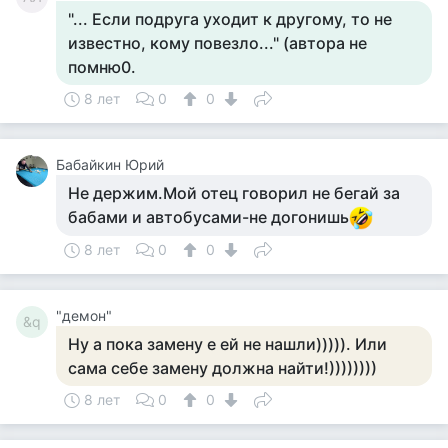
"... Если подруга уходит к другому, то не
известно, кому повезло..." (автора не
помню0.
8 лет
0
0
Бабайкин Юрий
Не держим.Мой отец говорил не бегай за
бабами и автобусами-не догонишь
8 лет
0
0
"демон"
&q
Ну а пока замену е ей не нашли))))). Или
сама себе замену должна найти!))))))))
8 лет
0
0