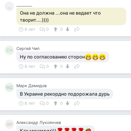
_________
__
Она не должна ...она не ведает что
творит....))))
8 лет
0
0
Сергей Чип
СЧ
Ну по согласованию сторон
8 лет
0
0
Марк Демидов
МД
В Украине рекордно подорожала дурь
8 лет
0
0
Александр Лукоянчев
АЛ
Как минимум)))