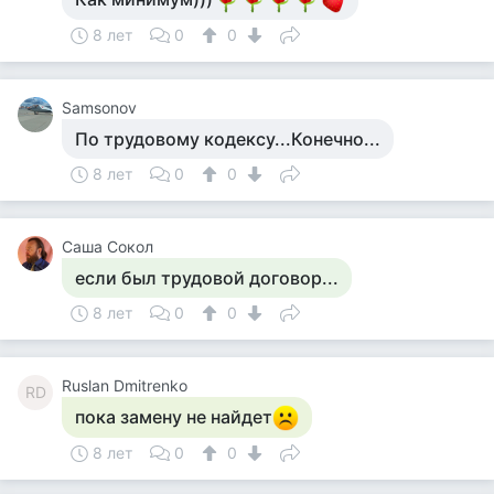
8 лет
0
0
Samsonov
По трудовому кодексу...Конечно...
8 лет
0
0
Саша Сокол
если был трудовой договор...
8 лет
0
0
Ruslan Dmitrenko
RD
пока замену не найдет
8 лет
0
0