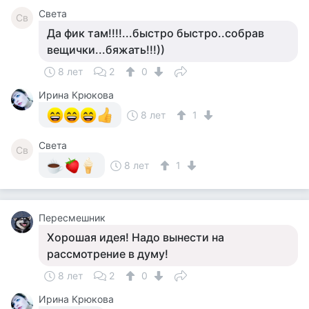
Света
Св
Да фик там!!!!...быстро быстро..собрав
вещички...бяжать!!!))
8 лет
2
0
Ирина Крюкова
8 лет
1
Света
Св
8 лет
1
Пересмешник
Хорошая идея! Надо вынести на
рассмотрение в думу!
8 лет
2
0
Ирина Крюкова