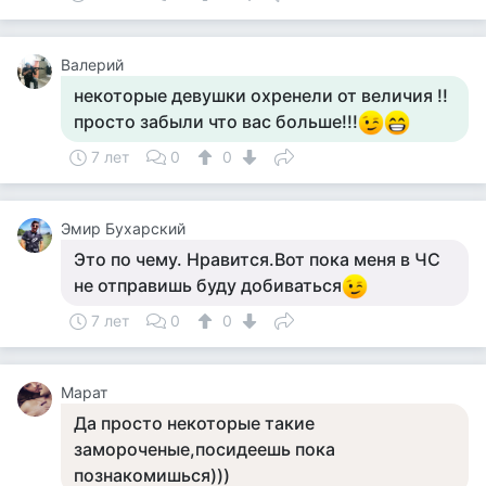
Валерий
некоторые девушки охренели от величия !!
просто забыли что вас больше!!!
7 лет
0
0
Эмир Бухарский
Это по чему. Нравится.Вот пока меня в ЧС
не отправишь буду добиваться
7 лет
0
0
Марат
Да просто некоторые такие
замороченые,посидеешь пока
познакомишься)))