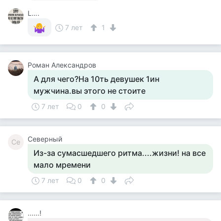
L….
7 лет
1
Роман Александров
А для чего?На 10ть девушек 1ин
мужчина.вы этого не стоите
7 лет
0
0
Северный
Се
Из-за сумасшедшего ритма....жизни! на все
мало мремени
7 лет
0
0
......!