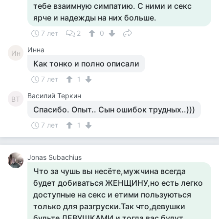
тебе взаимную симпатию. С ними и секс
ярче и надежды на них больше.
7 лет
2
0
Инна
Ин
Как тонко и полно описали
7 лет
1
Василий Теркин
ВТ
Спасибо. Опыт.. Сын ошибок трудных..)))
7 лет
1
Jonas Subachius
Что за чушь вы несёте,мужчина всегда
будет добиваться ЖЕНЩИНУ,но есть легко
доступные на секс и етими пользуються
только для разгруски.Так что,девушки
будьте ДЕВУШКАМИ и тогда вас будут