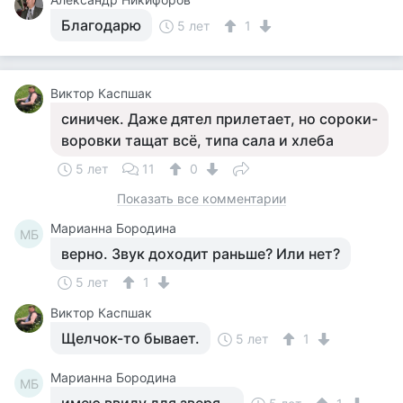
Благодарю
5 лет
1
Виктор Каспшак
синичек. Даже дятел прилетает, но сороки-
воровки тащат всё, типа сала и хлеба
5 лет
11
0
Показать все комментарии
Марианна Бородина
МБ
верно. Звук доходит раньше? Или нет?
5 лет
1
Виктор Каспшак
Щелчок-то бывает.
5 лет
1
Марианна Бородина
МБ