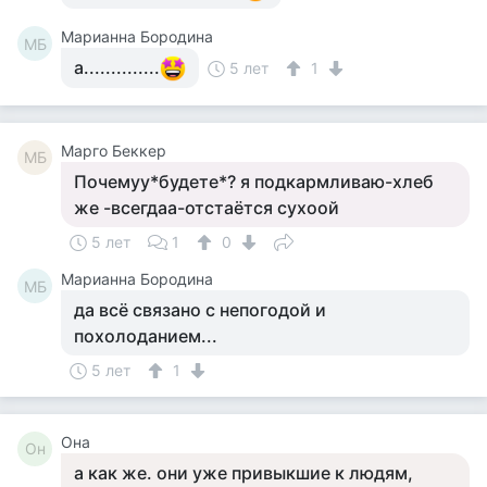
Марианна Бородина
МБ
а..............
5 лет
1
Mарго Беккер
MБ
Почемуу*будете*? я подкармливаю-хлеб
же -всегдаа-отстаётся сухоой
5 лет
1
0
Марианна Бородина
МБ
да всё связано с непогодой и
похолоданием...
5 лет
1
Она
Он
а как же. они уже привыкшие к людям,