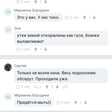
5 лет
1
Марианна Бородина
МБ
Это у вас. У нас тихо.
5 лет
1
Она
Он
утки зимой откормлены как гуси, бомжи
вылавливают
5 лет
1
Сергей
Только не возле окна. Весь подоконник
обсерут. Проходили уже.
5 лет
1
0
Марианна Бородина
МБ
Придётся мыть))
5 лет
1