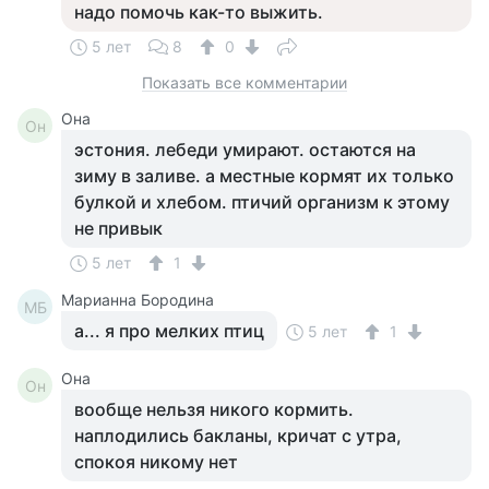
надо помочь как-то выжить.
5 лет
8
0
Показать все комментарии
Она
Он
эстония. лебеди умирают. остаются на
зиму в заливе. а местные кормят их только
булкой и хлебом. птичий организм к этому
не привык
5 лет
1
Марианна Бородина
МБ
а... я про мелких птиц
5 лет
1
Она
Он
вообще нельзя никого кормить.
наплодились бакланы, кричат с утра,
спокоя никому нет