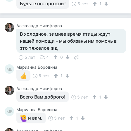
Будьте осторожны!
5 лет
1
Александр Никифоров
В холодное, эимнее время птицы ждут
нашей помощи - мы обязаны им помочь в
это тяжелое жд
5 лет
4
0
Марианна Бородина
МБ
5 лет
1
Александр Никифоров
Всего Вам доброго!
5 лет
1
Марианна Бородина
МБ
и вам.
5 лет
1
Александр Никифоров