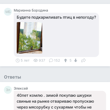
Марианна Бородина
МБ
Будете подкармливать птиц в непогоду?
5 лет
937
152
5
Ответы
Элексей
Эл
40лет комлю . зимой покупаю шкурки
свиные на рынке отвариваю пропускаю
через мясорубку с сухарями чтобы не