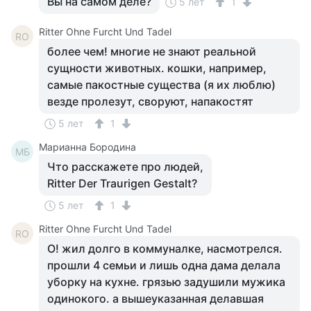
Вы на самом деле?
5 лет
1
Ritter Ohne Furcht Und Tadel
RO
более чем! многие не знают реальной
сущности животных. кошки, например,
самые пакостные существа (я их люблю)
везде пролезут, своруют, напакостят
5 лет
1
Марианна Бородина
МБ
Что расскажете про людей,
Ritter Der Traurigen Gestalt?
5 лет
1
Ritter Ohne Furcht Und Tadel
RO
О! жил долго в коммуналке, насмотрелся.
прошли 4 семьи и лишь одна дама делала
уборку на кухне. грязью задушили мужика
одинокого. а вышеуказанная делавшая