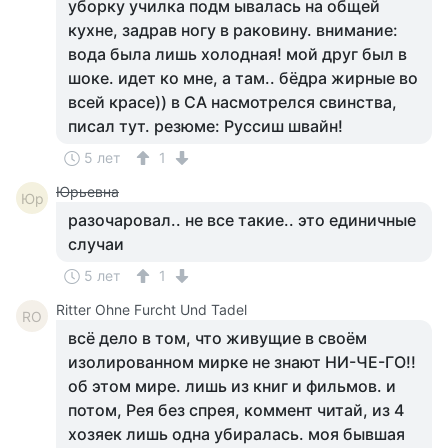
уборку училка подм ывалась на общей
кухне, задрав ногу в раковину. внимание:
вода была лишь холодная! мой друг был в
шоке. идет ко мне, а там.. бёдра жирные во
всей красе)) в СА насмотрелся свинства,
писал тут. резюме: Руссиш швайн!
5 лет
1
Юрьевна
Юр
разочаровал.. не все такие.. это единичные
случаи
5 лет
1
Ritter Ohne Furcht Und Tadel
RO
всё дело в том, что живущие в своём
изолированном мирке не знают НИ-ЧЕ-ГО!!
об этом мире. лишь из книг и фильмов. и
потом, Рея без спрея, коммент читай, из 4
хозяек лишь одна убиралась. моя бывшая