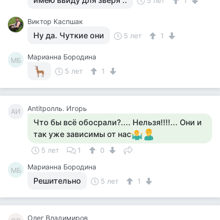
имею ввиду для зверя ..
5 лет
1
Виктор Каспшак
Ну да. Чуткие они
5 лет
1
Марианна Бородина
МБ
5 лет
1
Antitролль. Игорь
AИ
Что бы всё обосрали?.... Нельзя!!!!... Они и
так уже зависимы от нас
5 лет
1
0
Марианна Бородина
МБ
Решительно
5 лет
1
Олег Владимиров