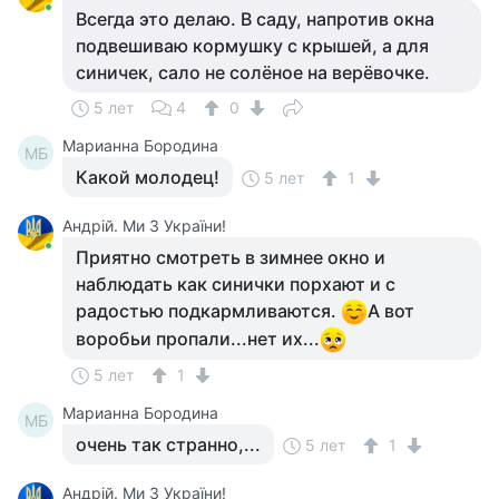
Всегда это делаю. В саду, напротив окна
подвешиваю кормушку с крышей, а для
синичек, сало не солёное на верёвочке.
5 лет
4
0
Марианна Бородина
МБ
Какой молодец!
5 лет
1
Андрій. Ми З України!
Приятно смотреть в зимнее окно и
наблюдать как синички порхают и с
радостью подкармливаются.
А вот
воробьи пропали...нет их...
5 лет
1
Марианна Бородина
МБ
очень так странно,...
5 лет
1
Андрій. Ми З України!