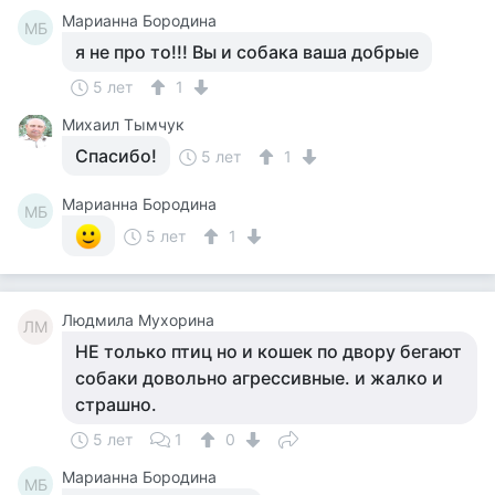
Марианна Бородина
МБ
я не про то!!! Вы и собака ваша добрые
5 лет
1
Михаил Тымчук
Спасибо!
5 лет
1
Марианна Бородина
МБ
5 лет
1
Людмила Мухорина
ЛМ
НЕ только птиц но и кошек по двору бегают
собаки довольно агрессивные. и жалко и
страшно.
5 лет
1
0
Марианна Бородина
МБ