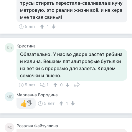
трусы стирать перестала-сваливала в кучу
метровую. это реалии жизни всё. и на хера
мне такая свинья!
5 лет
1
Кристина
Кр
Обязательно. У нас во дворе растет рябина
и калина. Вешаем пятилитровфые бутылки
на ветки с прорезью для залета. Кладем
семочки и пшено.
5 лет
1
0
Марианна Бородина
МБ
🖐
5 лет
1
Розалия Файзуллина
РФ