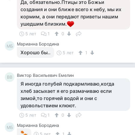
Да, обязательно.Птицы это Божьи
создания и они ближе всего к небу, мы их
кормим, а они передают приветы нашим
ушедшим близким.
5 лет
1
0
Марианна Бородина
МБ
Хорошо бы..
5 лет
1
Виктор Васильевич Емелин
ВВ
Я иногда голубей подкармливаю,когда
хлеб засыхает я его размачиваю если
зимой,то горячей водой и они с
удовольствием клюют.
5 лет
1
0
Марианна Бородина
МБ
5 лет
1