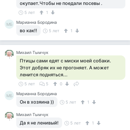
окупает.Чтобы не поедали посевы .
5 лет
1
Марианна Бородина
МБ
во как!!
5 лет
1
Михаил Тымчук
Птицы сами едят с миски моей собаки.
Этот добряк их не прогоняет. А может
ленится подняться...
5 лет
5
0
Марианна Бородина
МБ
Он в хозяина ))
5 лет
1
Михаил Тымчук
Да я не ленивый!
5 лет
1