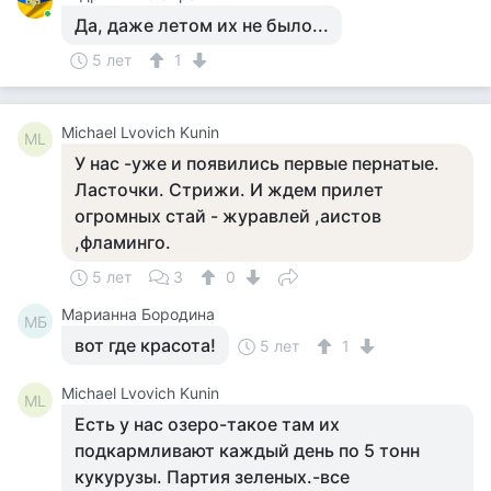
Да, даже летом их не было...
5 лет
1
Michael Lvovich Kunin
ML
У нас -уже и появились первые пернатые.
Ласточки. Стрижи. И ждем прилет
огромных стай - журавлей ,аистов
,фламинго.
5 лет
3
0
Марианна Бородина
МБ
вот где красота!
5 лет
1
Michael Lvovich Kunin
ML
Есть у нас озеро-такое там их
подкармливают каждый день по 5 тонн
кукурузы. Партия зеленых.-все