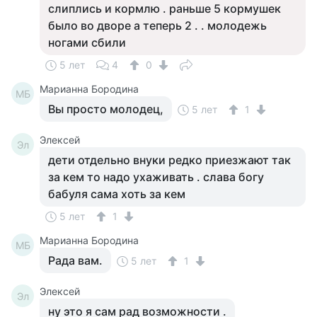
слиплись и кормлю . раньше 5 кормушек
было во дворе а теперь 2 . . молодежь
ногами сбили
5 лет
4
0
Марианна Бородина
МБ
Вы просто молодец,
5 лет
1
Элексей
Эл
дети отдельно внуки редко приезжают так
за кем то надо ухаживать . слава богу
бабуля сама хоть за кем
5 лет
1
Марианна Бородина
МБ
Рада вам.
5 лет
1
Элексей
Эл
ну это я сам рад возможности .