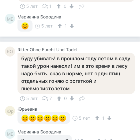
5 лет
1
0
Марианна Бородина
МБ
5 лет
1
Ritter Ohne Furcht Und Tadel
RO
буду убивать! в прошлом году летом в саду
такой урон нанесли! им в это время в лесу
надо быть. счас в норме, нет орды птиц.
отдельных гоняю с рогаткой и
пневмопистолетом
5 лет
7
0
Юрьевна
Юр
5 лет
1
Марианна Бородина
МБ