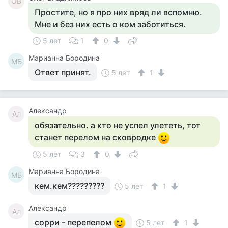
ОВ
Простите, но я про них вряд ли вспомню.
Мне и без них есть о ком заботиться.
5 лет
1
0
Марианна Бородина
МБ
Ответ принят.
5 лет
1
Александр
Ал
обязательно. а кто не успел улететь, тот
станет перелом на сковродке
5 лет
3
0
Марианна Бородина
МБ
кем.кем?????????
5 лет
1
Александр
Ал
сорри - перепелом
5 лет
1