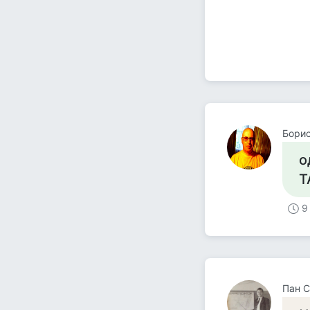
Борис
о
Т
9
Пан С