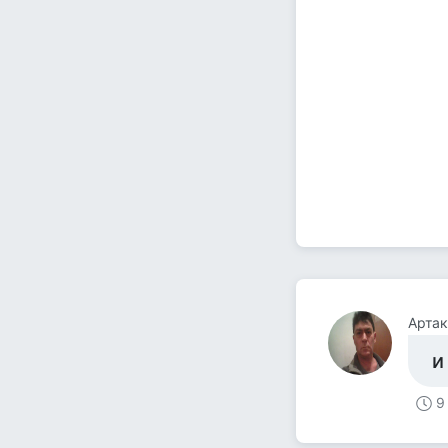
Артак
и
9