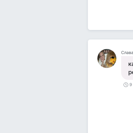
Слава
к
р
9