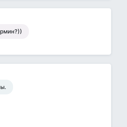
ермин?))
ны.