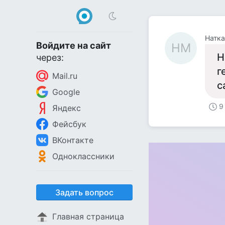
Натк
Войдите на сайт
НМ
Н
через:
г
Mail.ru
с
Google
9
Яндекс
Фейсбук
ВКонтакте
Одноклассники
Задать вопрос
Главная страница