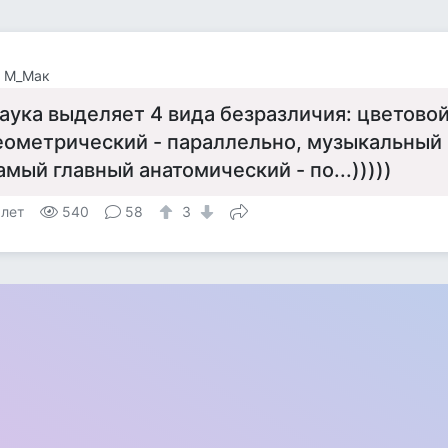
а М_Мак
аука выделяет 4 вида безразличия: цветовой
еометрический - параллельно, музыкальный -
амый главный анатомический - по...)))))
 лет
540
58
3