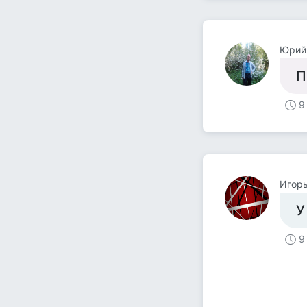
Юрий
П
9
Игор
У
9