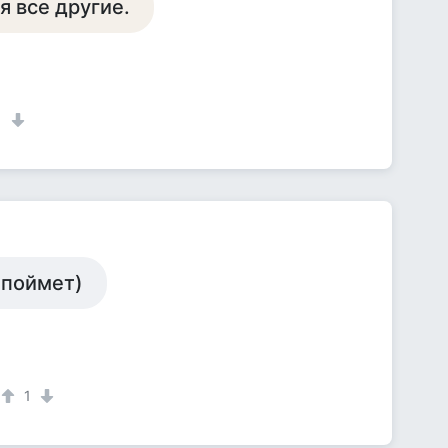
я все другие.
1
 поймет)
1