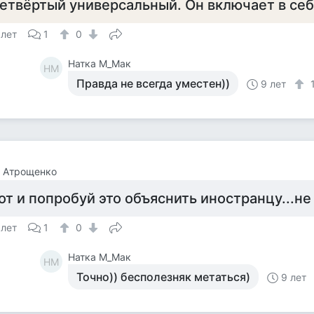
етвёртый универсальный. Он включает в себ
 лет
1
0
Натка М_Мак
НМ
Правда не всегда уместен))
9 лет
а Атрощенко
от и попробуй это объяснить иностранцу...не
 лет
1
0
Натка М_Мак
НМ
Точно)) бесполезняк метаться)
9 лет