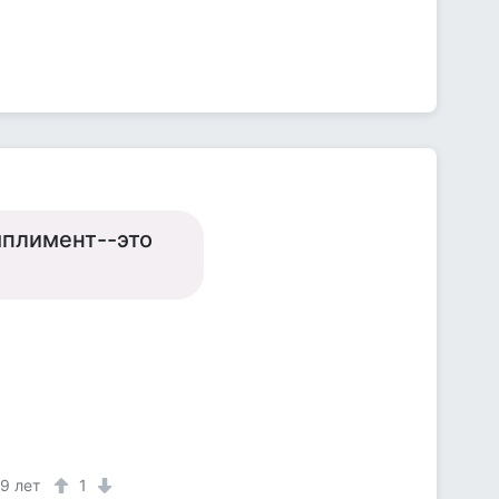
мплимент--это
9 лет
1