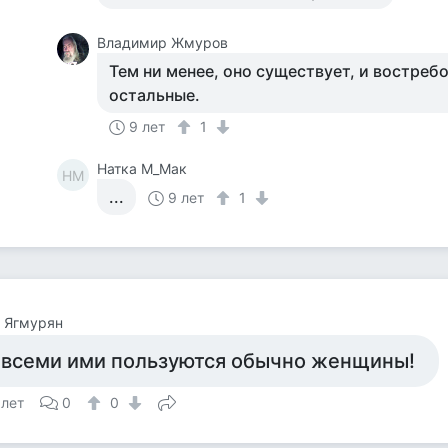
Владимир Жмуров
Тем ни менее, оно существует, и востреб
остальные.
9 лет
1
Натка М_Мак
НМ
...
9 лет
1
 Ягмурян
 всеми ими пользуются обычно женщины!
 лет
0
0