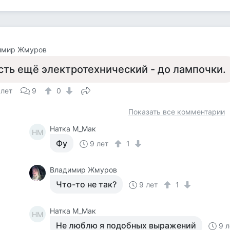
имир Жмуров
сть ещё электротехнический - до лампочки.
 лет
9
0
Показать все комментарии
Натка М_Мак
НМ
Фу
9 лет
1
Владимир Жмуров
Что-то не так?
9 лет
1
Натка М_Мак
НМ
Не люблю я подобных выражений
9 л