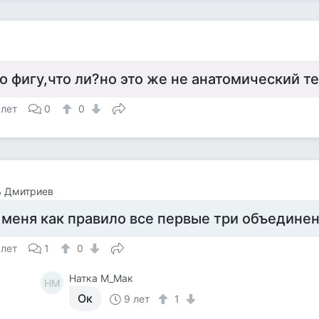
о фигу,что ли?но это же не анатомический т
 лет
0
0
ь Дмитриев
 меня как правило все первые три объедине
 лет
1
0
Натка М_Мак
НМ
Ок
9 лет
1