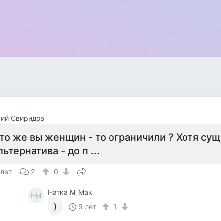
рий Свиридов
то же вы женщин - то ограничили ? Хотя су
льтернатива - до п ...
 лет
2
0
Натка М_Мак
НМ
)
9 лет
1