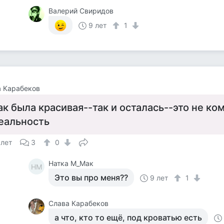
Валерий Свиридов
9 лет
1
 Карабеков
ак была красивая--так и осталась--это не ко
еальность
 лет
3
0
Натка М_Мак
НМ
Это вы про меня??
9 лет
1
Слава Карабеков
а что, кто то ещё, под кроватью есть