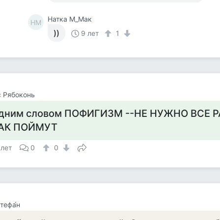
Натка М_Мак
НМ
))
9 лет
1
 Рябоконь
дним словом ПОФИГИЗМ --НЕ НУЖНО ВСЕ 
АК ПОЙМУТ
 лет
0
0
тефа́н