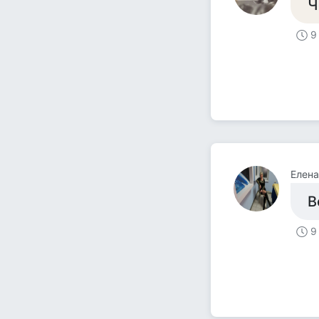
Ч
9
Елен
В
9