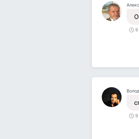
Алекс
О
9
Волод
с
9