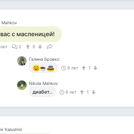
a Mahkov
 вас с масленицей!
 лет
2
0
Галина Бровко
9 лет
1
Nikola Mahkov
диабет..
9 лет
1
ir Kalushnii