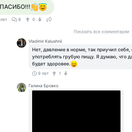
ПАСИБО!!!
 лет
8
0
Показать все комментарии
Vladimir Kalushnii
Нет, давление в норме, так приучил себя,
употреблять грубую пищу. Я думаю, что 
будет здоровее.
9 лет
1
Галина Бровко