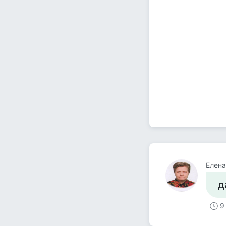
Елена
д
9