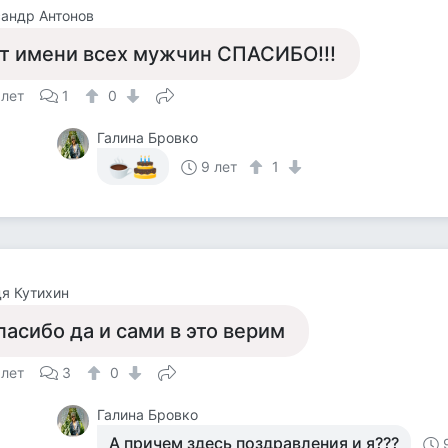
андр Антонов
т имени всех мужчин СПАСИБО!!!
 лет
1
0
Галина Бровко
9 лет
1
я Кутихин
пасибо да и сами в это верим
 лет
3
0
Галина Бровко
А причем здесь поздравления и я???