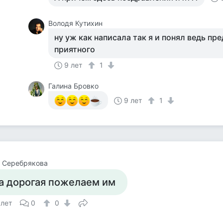
Володя Кутихин
ну уж как написала так я и понял ведь пр
приятного
9 лет
1
Галина Бровко
9 лет
1
 Серебрякова
а дорогая пожелаем им
 лет
0
0