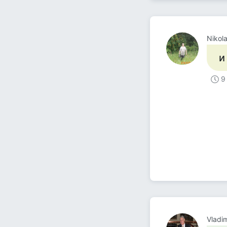
Nikol
и
9
Vladim