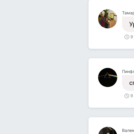
Тама
Ур
9
Пинф
с
9
Вален