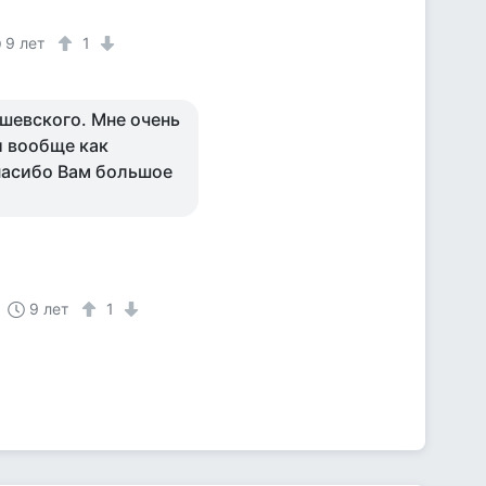
9 лет
1
шевского. Мне очень
и вообще как
пасибо Вам большое
9 лет
1