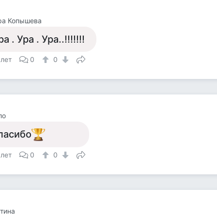
ра Копышева
а . Ура . Ура..!!!!!!!
 лет
0
0
ло
пасибо
 лет
0
0
тина