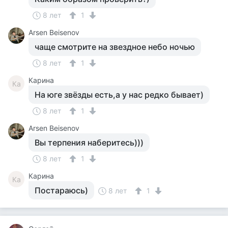
8 лет
1
Arsen Beisenov
чаще смотрите на звездное небо ночью
8 лет
1
Карина
Ка
На юге звёзды есть,а у нас редко бывает)
8 лет
1
Arsen Beisenov
Вы терпения наберитесь)))
8 лет
1
Карина
Ка
Постараюсь)
8 лет
1