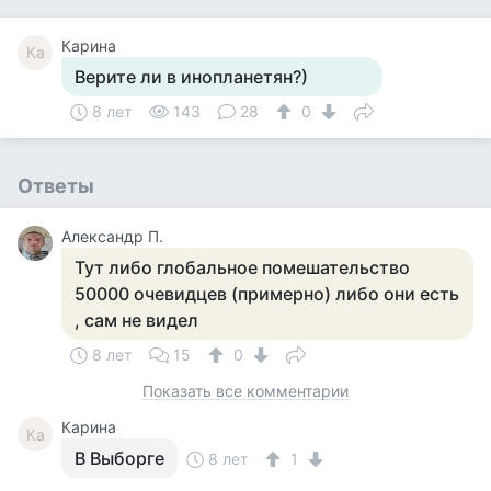
Карина
Ка
Верите ли в инопланетян?)
8 лет
143
28
0
Ответы
Александр П.
Тут либо глобальное помешательство
50000 очевидцев (примерно) либо они есть
, сам не видел
8 лет
15
0
Показать все комментарии
Карина
Ка
В Выборге
8 лет
1