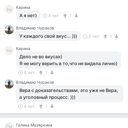
Карина
Ка
А я нет)
8 лет
1
Владимир Чураков
У каждого свой вкус... )))
8 лет
1
Карина
Ка
Дело не во вкусах)
Я не могу верить в то,что не видела лично)
8 лет
1
Владимир Чураков
Вера с доказательствами, это уже не Вера,
а уголовный процесс. )))
8 лет
1
Галина Мазяркина
ГМ