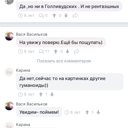
Да ,но ни в Голливудских . И не рентвэшных
8 лет
0
0
Вася Васильков
На увижу поверю.Ещё бы пощупать)
8 лет
11
0
Показать все комментарии
Карина
Ка
Да нет,сейчас то на картинках другие
гуманоиды))
8 лет
1
Вася Васильков
Увидим- поймем!
8 лет
1
Карина
Ка