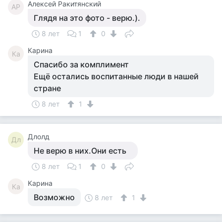
Алексей Ракитянский
АР
Глядя на это фото - верю.).
8 лет
1
0
Карина
Ка
Спасибо за комплимент
Ещё остались воспитанные люди в нашей
стране
8 лет
1
Длолд
Дл
Не верю в них.Они есть
8 лет
1
0
Карина
Ка
Возможно
8 лет
1