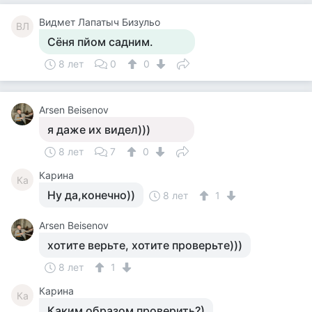
Видмет Лапатыч Бизульо
ВЛ
Сёня пйом садним.
8 лет
0
0
Arsen Beisenov
я даже их видел)))
8 лет
7
0
Карина
Ка
Ну да,конечно))
8 лет
1
Arsen Beisenov
хотите верьте, хотите проверьте)))
8 лет
1
Карина
Ка
Каким образом проверить?)