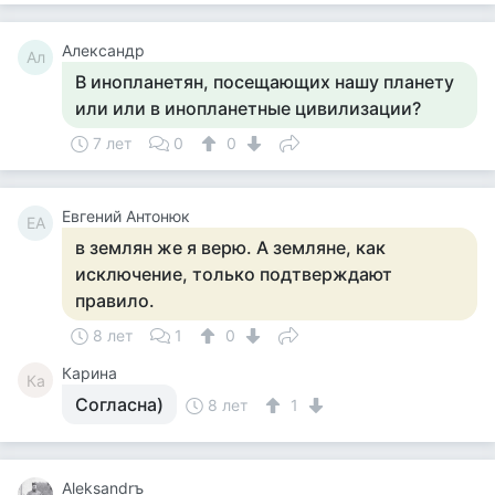
Александр
Ал
В инопланетян, посещающих нашу планету
или или в инопланетные цивилизации?
7 лет
0
0
Евгений Антонюк
ЕА
в землян же я верю. А земляне, как
исключение, только подтверждают
правило.
8 лет
1
0
Карина
Ка
Согласна)
8 лет
1
Aleksandrъ