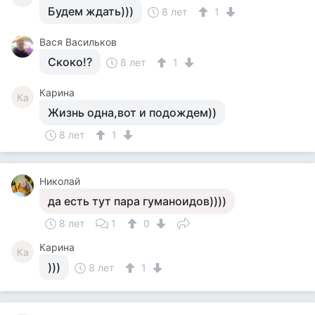
Будем ждать)))
8 лет
1
Вася Васильков
Скоко!?
8 лет
1
Карина
Ка
Жизнь одна,вот и подождем))
8 лет
1
Николай
да есть тут пара гуманоидов))))
8 лет
1
0
Карина
Ка
)))
8 лет
1