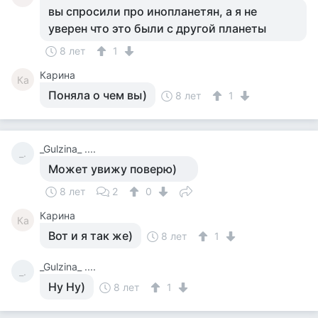
вы спросили про инопланетян, а я не
уверен что это были с другой планеты
8 лет
1
Карина
Ка
Поняла о чем вы)
8 лет
1
_Gulzina_ ....
_.
Может увижу поверю)
8 лет
2
0
Карина
Ка
Вот и я так же)
8 лет
1
_Gulzina_ ....
_.
Ну Ну)
8 лет
1