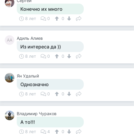
Сергей
Конечно их много
8 лет
0
0
Адиль Алиев
АА
Из интереса да ))
8 лет
0
0
Ян Удалый
Однозначно
8 лет
0
0
Владимир Чураков
А то!!!
8 лет
4
0