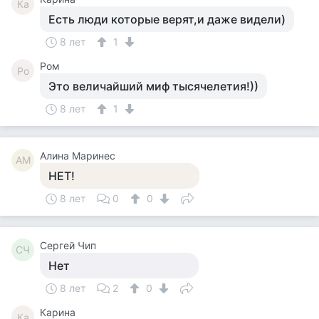
Ка
Есть люди которые верят,и даже видели)
8 лет
1
Ром
Ро
Это величайший миф тысячелетия!))
8 лет
1
Алина Маринес
АМ
НЕТ!
8 лет
0
0
Сергей Чип
СЧ
Нет
8 лет
2
0
Карина
Ка