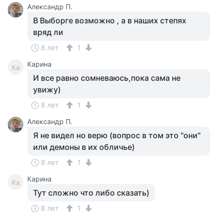
Александр П.
В Выборге возможно , а в наших степях
вряд ли
8 лет
1
Карина
Ка
И все равно сомневаюсь,пока сама не
увижу)
8 лет
1
Александр П.
Я не видел но верю (вопрос в том это "они"
или демоны в их обличье)
8 лет
1
Карина
Ка
Тут сложно что либо сказать)
8 лет
1