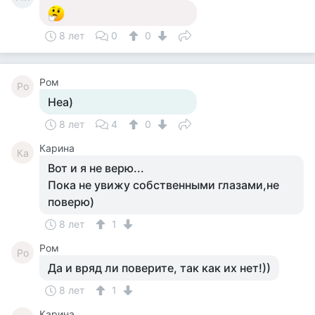
8 лет
0
0
Ром
Ро
Неа)
8 лет
4
0
Карина
Ка
Вот и я не верю...
Пока не увижу собственными глазами,не
поверю)
8 лет
1
Ром
Ро
Да и вряд ли поверите, так как их нет!))
8 лет
1
Карина