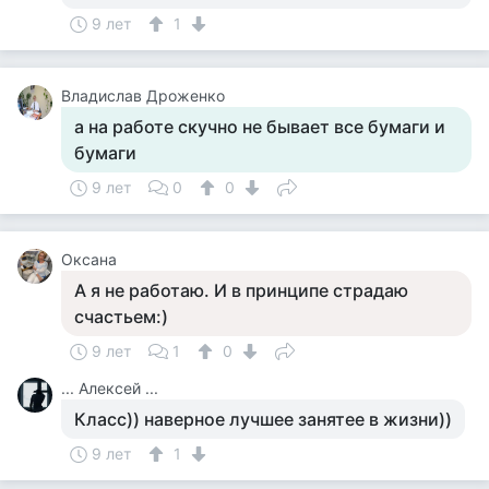
9 лет
1
Владислав Дроженко
а на работе скучно не бывает все бумаги и
бумаги
9 лет
0
0
Оксана
А я не работаю. И в принципе страдаю
счастьем:)
9 лет
1
0
... Алексей ...
Класс)) наверное лучшее занятее в жизни))
9 лет
1