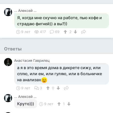
... Алексей ...
Я, когда мне скучно на работе, пью кофе и
страдаю фигней)) а вы?))
9 лет
417
69
2
Ответы
Анастасия Гаврилец
а я в это время дома в дикрете сижу, или
сплю, или ем, или гуляю, или в больничке
на анализах
9 лет
3
0
... Алексей ...
Круто)))
9 лет
1