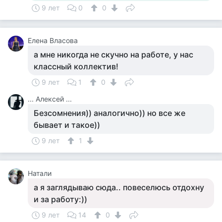
9 лет
0
0
Елена Власова
а мне никогда не скучно на работе, у нас
классный коллектив!
9 лет
1
0
... Алексей ...
Безсомнения)) аналогично)) но все же
бывает и такое))
9 лет
1
Натали
а я заглядываю сюда.. повеселюсь отдохну
и за работу:))
9 лет
14
0