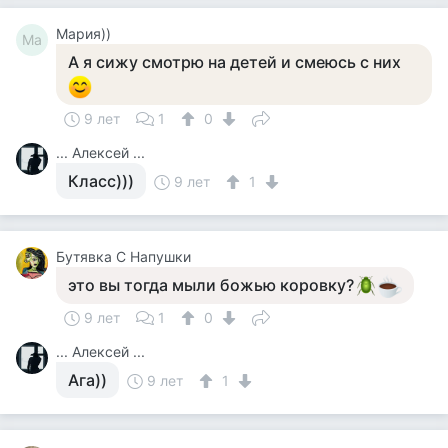
Мария))
Ма
А я сижу смотрю на детей и смеюсь с них
9 лет
1
0
... Алексей ...
Класс)))
9 лет
1
Бутявка С Напушки
это вы тогда мыли божью коровку?
9 лет
1
0
... Алексей ...
Ага))
9 лет
1