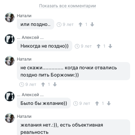
Показать все комментарии
Натали
или поздно..
9 лет
1
... Алексей ...
Никогда не поздно))
9 лет
1
Натали
не скажи.............. когда почки отвались
поздно пить Боржоми:))
9 лет
1
... Алексей ...
Было бы желание))
9 лет
1
Натали
желания нет.:)), есть объективная
реальность