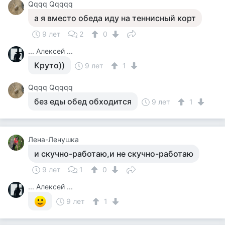
Qqqq Qqqqq
а я вместо обеда иду на теннисный корт
9 лет
2
0
... Алексей ...
Круто))
9 лет
1
Qqqq Qqqqq
без еды обед обходится
9 лет
1
Лена-Ленушка
и скучно-работаю,и не скучно-работаю
9 лет
1
0
... Алексей ...
9 лет
1