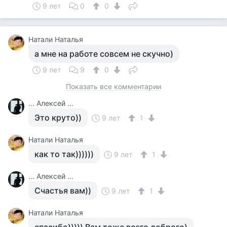
9 лет
0
0
Натали Наталья
а мне на работе совсем не скучно)
9 лет
9
0
Показать все комментарии
... Алексей ...
Это круто))
9 лет
1
Натали Наталья
как то так))))))
9 лет
1
... Алексей ...
Счастья вам))
9 лет
1
Натали Наталья