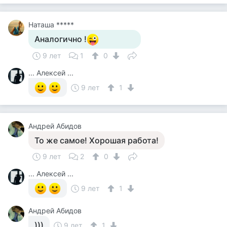
Наташа *****
Аналогично !
9 лет
1
0
... Алексей ...
9 лет
1
Андрей Абидов
То же самое! Хорошая работа!
9 лет
2
0
... Алексей ...
9 лет
1
Андрей Абидов
)))
9 лет
1