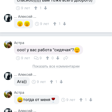
спасибо))))) Вам тоже всего доброго)
9 лет
1
... Алексей ...
9 лет
1
Астра
ооо! у вас работа "сидячая"?
9 лет
9
0
Показать все комментарии
... Алексей ...
Ага))
9 лет
1
Астра
тогда от меня
9 лет
1
... Алексей ...