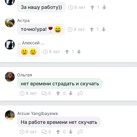
За нашу работу))
9 лет
1
Астра
точно!ура!
9 лет
1
... Алексей ...
9 лет
1
Ольгея
нет времени страдать и скучать
9 лет
0
0
Arzuw Yangibayewa
На работе времени нет скучать
9 лет
0
0