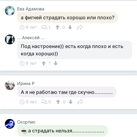
Ева Адамова
а фигней страдать хорошо или плохо?
9 лет
1
0
... Алексей ...
Под настроение)) есть когда плохо и есть
когда хорошо))
9 лет
1
Ирина Р
А я не работаю там где скучно............
9 лет
0
0
Скорпио
а страдать нельзя.....................