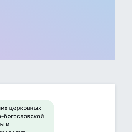
них церковных
о-богословской
ы и