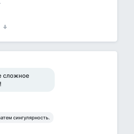
1
ое сложное
!
затем сингулярность.