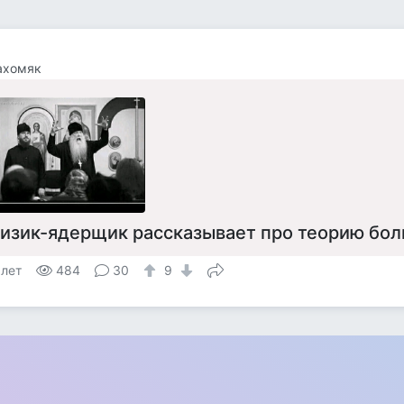
ахомяк
изик-ядерщик рассказывает про теорию бол
 лет
484
30
9