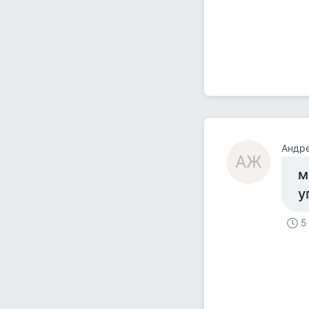
Андр
АЖ
м
у
5