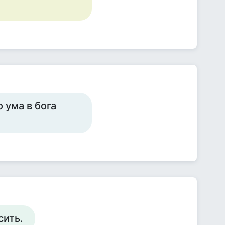
 ума в бога
сить.