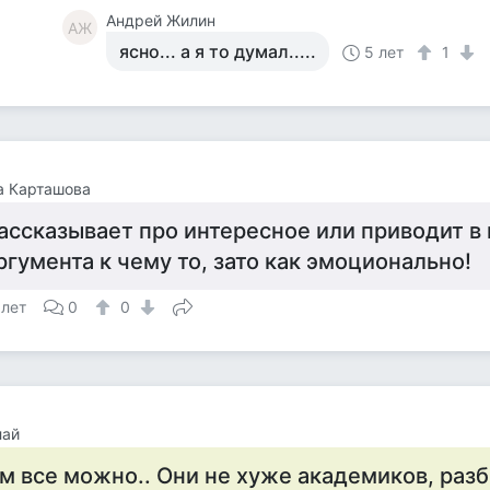
Андрей Жилин
АЖ
ясно... а я то думал.....
5 лет
1
а Карташова
ассказывает про интересное или приводит в
ргумента к чему то, зато как эмоционально!
 лет
0
0
лай
м все можно.. Они не хуже академиков, раз