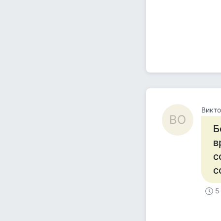
Викт
ВО
Б
в
с
с
5