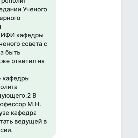
трополит
едании Ученого
ерного
я
 МИФИ кафедры
ченого совета с
на быть
кже ответил на
е кафедры
полита
дующего.2 В
офессор М.Н.
вузе кафедра
тать ведущей в
сии.