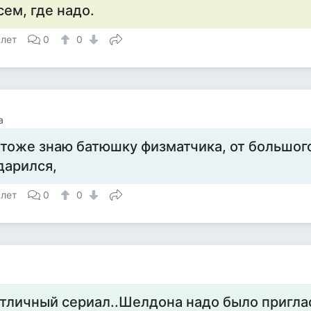
сем, где надо.
 лет
0
0
а
 тоже знаю батюшку физматчика, от большого
дарился,
 лет
0
0
тличный сериал..Шелдона надо было пригла