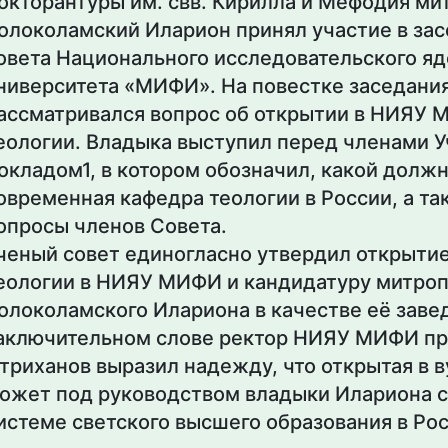
окторантуры им. свв. Кирилла и Мефодия ми
олоколамский Иларион принял участие в зас
овета Национального исследовательского яд
ниверситета «МИФИ». На повестке заседани
ассматривался вопрос об открытии в НИЯУ
еологии. Владыка выступил перед членами У
окладом1, в котором обозначил, какой долж
овременная кафедра теологии в России, а та
опросы членов Совета.
ченый совет единогласно утвердил открыти
еологии в НИЯУ МИФИ и кандидатуру митро
олоколамского Илариона в качестве её заве
аключительном слове ректор НИЯУ МИФИ пр
триханов выразил надежду, что открытая в 
ожет под руководством владыки Илариона с
истеме светского высшего образования в Рос