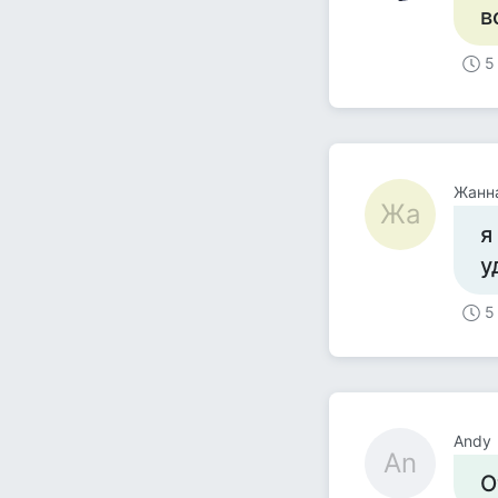
в
5
Жанн
Жа
я
у
5
Andy
An
О