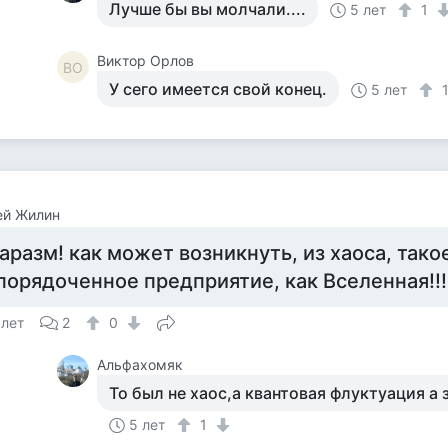
Лучше бы вы молчали....
5 лет
1
Виктор Орлов
ВО
У сего имеется свой конец.
5 лет
ей Жилин
аразм! как может возникнуть, из хаоса, так
порядоченное предприятие, как Вселенная!!!
 лет
2
0
Альфахомяк
То был не хаос,а квантовая флуктуация а 
5 лет
1