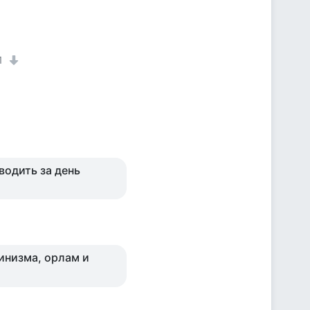
1
зводить за день
инизма, орлам и