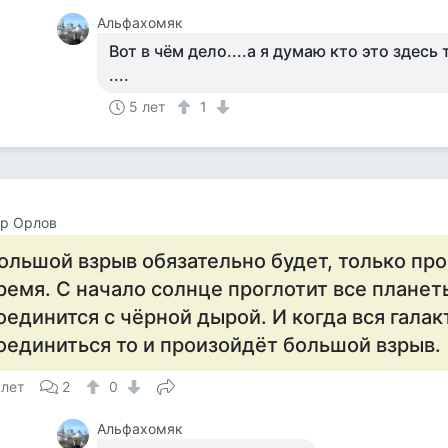
Альфахомяк
Вот в чём дело....а я думаю кто это здесь 
....
5 лет
1
ор Орлов
ольшой взрыв обязательно будет, только пр
ремя. С начало солнце проглотит все планет
оединится с чёрной дырой. И когда вся галак
оединиться то и произойдёт большой взрыв.
 лет
2
0
Альфахомяк