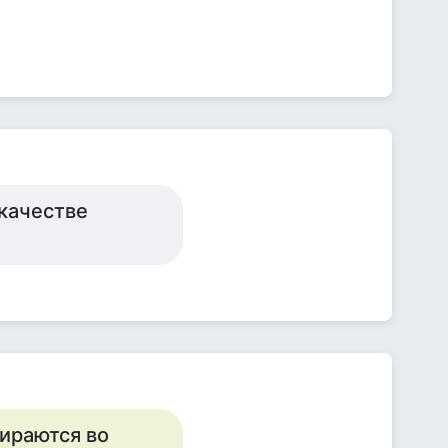
 качестве
бираются во