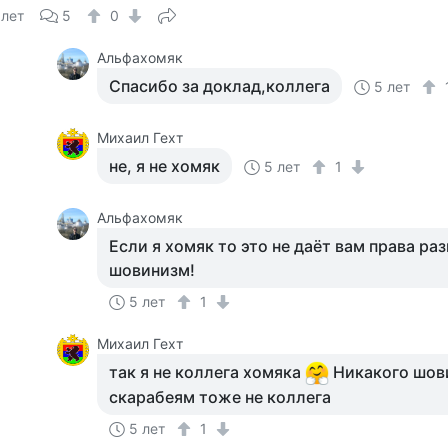
 лет
5
0
Альфахомяк
Спасибо за доклад,коллега
5 лет
Михаил Гехт
не, я не хомяк
5 лет
1
Альфахомяк
Если я хомяк то это не даёт вам права ра
шовинизм!
5 лет
1
Михаил Гехт
так я не коллега хомяка
Никакого шов
скарабеям тоже не коллега
5 лет
1