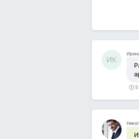
Ирин
ИК
Р
а
5
Нико
И