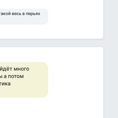
такой весь в перьях
ойдёт много
ы а потом
тика