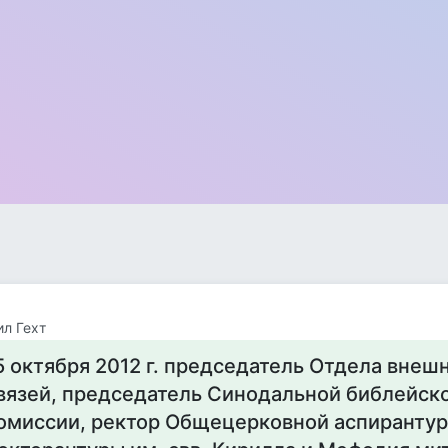
л Гехт
5 октября 2012 г. председатель Отдела внеш
вязей, председатель Синодальной библейск
омиссии, ректор Общецерковной аспирантур