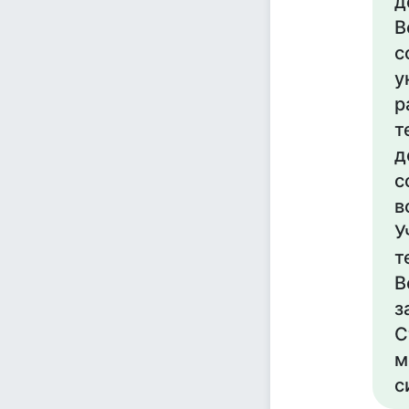
д
В
с
у
р
т
д
с
в
У
т
В
з
С
м
с