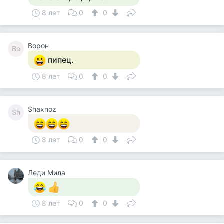
8 лет
0
0
Ворон
Во
пипец.
8 лет
0
0
Shaxnoz
Sh
8 лет
0
0
Леди Мила
8 лет
0
0