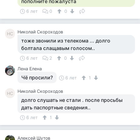
пополните пожалуста
6 лет
0
0
Николай Скороходов
НС
тоже звонили из телекома ... долго
болтала слащавым голосом..
6 лет
2
0
Лена Елена
Чё просили?
6 лет
1
Николай Скороходов
НС
долго слушать не стали . после просьбы
дать паспортные сведения..
6 лет
1
Алексей Шутов