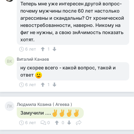
Теперь мне уже интересен другой вопрос-
почему мужчины после 60 лет настолько
агрессивны и скандальны? От хронической
невостребованности, наверно. Никому на
фиг не нужны, а свою знАчимость показать
хотят.
6 лет
1
Виталий Канаев
ВК
ну скорее всего - какой вопрос, такой и
ответ
6 лет
1
Людмила Козина ( Агеева )
ЛК
Замучили ....
6 лет
0
0