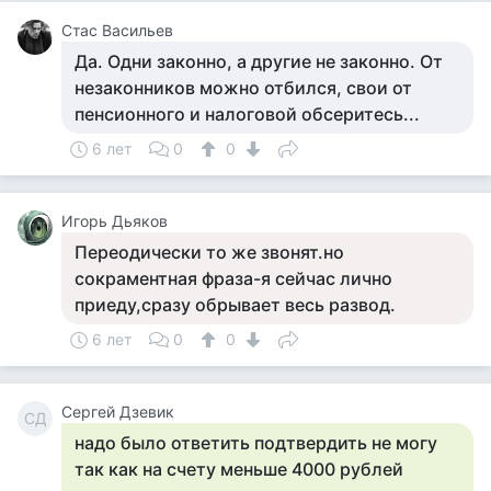
Стас Васильев
Да. Одни законно, а другие не законно. От
незаконников можно отбился, свои от
пенсионного и налоговой обсеритесь...
6 лет
0
0
Игорь Дьяков
Переодически то же звонят.но
сокраментная фраза-я сейчас лично
приеду,сразу обрывает весь развод.
6 лет
0
0
Cергей Дзевик
CД
надо было ответить подтвердить не могу
так как на счету меньше 4000 рублей