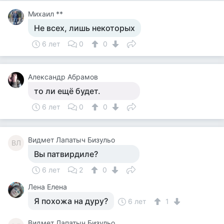
Михаил **
Не всех, лишь некоторых
6 лет
0
0
Александр Абрамов
то ли ещё будет.
6 лет
0
0
Видмет Лапатыч Бизульо
ВЛ
Вы патвирдиле?
6 лет
2
0
Лена Елена
Я похожа на дуру?
6 лет
1
Видмет Лапатыч Бизульо