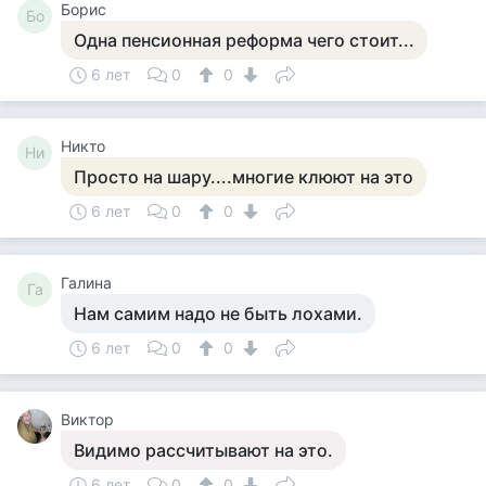
Борис
Бо
Одна пенсионная реформа чего стоит...
6 лет
0
0
Никто
Ни
Просто на шару....многие клюют на это
6 лет
0
0
Галина
Га
Нам самим надо не быть лохами.
6 лет
0
0
Виктор
Видимо рассчитывают на это.
6 лет
0
0