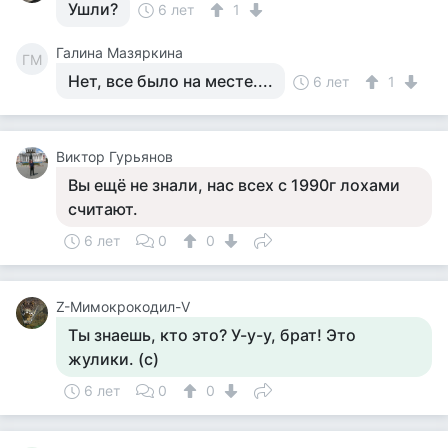
Ушли?
6 лет
1
Галина Мазяркина
ГМ
Нет, все было на месте....
6 лет
1
Виктор Гурьянов
Вы ещё не знали, нас всех с 1990г лохами
считают.
6 лет
0
0
Z-Мимокрокодил-V
Ты знаешь, кто это? У-у-у, брат! Это
жулики. (с)
6 лет
0
0