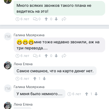
Много всяких звонков такого плана не
ведитесь на это!
6 лет
0
0
Галина Мазяркина
ГМ
мне тоже недавно звонили, аж на
три перевода....
6 лет
4
0
Лена Елена
Самое смешное, что на карте денег нет.
6 лет
1
Галина Мазяркина
ГМ
У меня было немного....
6 лет
1
Лена Елена