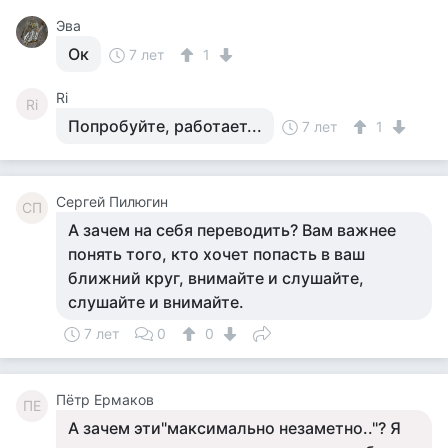
Эва
Ок
7 лет
1
Ri
Ri
Попробуйте, работает...
7 лет
1
Сергей Пилюгин
СП
А зачем на себя переводить? Вам важнее
понять того, кто хочет попасть в ваш
ближний круг, внимайте и слушайте,
слушайте и внимайте.
7 лет
0
0
Пётр Ермаков
ПЕ
А зачем эти"максимально незаметно.."? Я