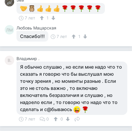
7 лет
1
Любовь Мацарская
ЛМ
Спасибо!!!
7 лет
1
Владимир .
В.
Я обычно слушаю , но если мне надо что то
сказать я говорю что бы выслушал мою
точку зрения , но моменты разные . Если
это не столь важно , то включаю
включатель безразличия и слушаю , но
надоело если , то говорю что надо что то
сделать и с@бываюсь
7 лет
0
0