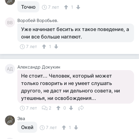
Точно
7 лет
1
Воробей Воробьев.
ВВ
Уже начинает бесить их такое поведение, а
они все больше наглеют.
7 лет
1
Александр Докукин
АД
Не стоит... Человек, который может
только говорить и не умеет слушать
другого, не даст ни дельного совета, ни
утешенья, ни освобождения...
7 лет
2
0
Эва
Окей
7 лет
1