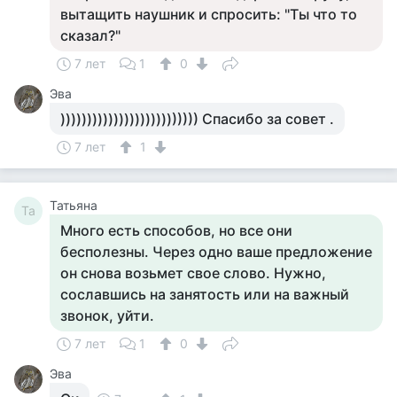
вытащить наушник и спросить: "Ты что то
сказал?"
7 лет
1
0
Эва
)))))))))))))))))))))))))) Спасибо за совет .
7 лет
1
Татьяна
Та
Много есть способов, но все они
бесполезны. Через одно ваше предложение
он снова возьмет свое слово. Нужно,
сославшись на занятость или на важный
звонок, уйти.
7 лет
1
0
Эва