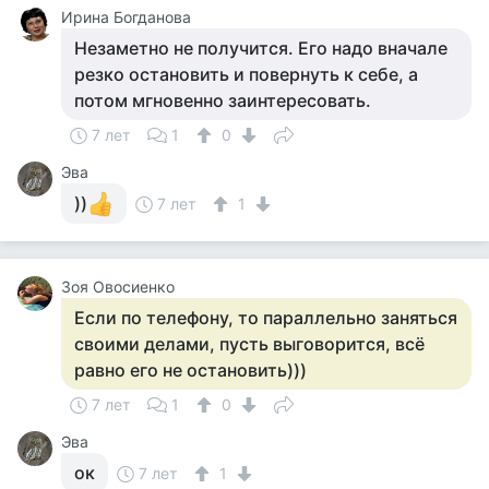
Ирина Богданова
Незаметно не получится. Его надо вначале
резко остановить и повернуть к себе, а
потом мгновенно заинтересовать.
7 лет
1
0
Эва
))
7 лет
1
Зоя Овосиенко
Если по телефону, то параллельно заняться
своими делами, пусть выговорится, всё
равно его не остановить)))
7 лет
1
0
Эва
ок
7 лет
1