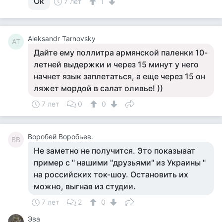
Ок
7 лет
1
Aleksandr Tarnovsky
AT
Дайте ему поллитра армянской паленки 10-
летней выдержки и через 15 минут у него
начнет язык заплетаться, а еще через 15 он
ляжет мордой в салат оливье! ))
7 лет
0
0
Воробей Воробьев.
ВВ
Не заметно не получится. Это показыаат
пример с " нашими "друзьями" из Украины "
на российских ток-шоу. Остановить их
можно, выгнав из студии.
7 лет
2
0
Эва