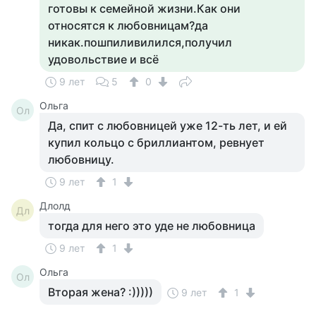
готовы к семейной жизни.Как они
относятся к любовницам?да
никак.пошпиливилился,получил
удовольствие и всё
9 лет
5
0
Ольга
Ол
Да, спит с любовницей уже 12-ть лет, и ей
купил кольцо с бриллиантом, ревнует
любовницу.
9 лет
1
Длолд
Дл
тогда для него это уде не любовница
9 лет
1
Ольга
Ол
Вторая жена? :)))))
9 лет
1