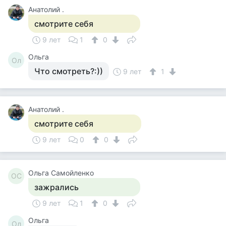
Анатолий .
смотрите себя
9 лет
1
0
Ольга
Ол
Что смотреть?:))
9 лет
1
Анатолий .
смотрите себя
9 лет
0
0
Ольга Самойленко
ОС
зажрались
9 лет
1
0
Ольга
Ол