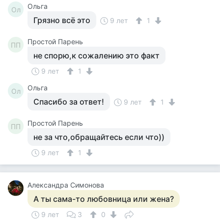
Ольга
Ол
Грязно всё это
9 лет
1
Простой Парень
ПП
не спорю,к сожалению это факт
9 лет
1
Ольга
Ол
Спасибо за ответ!
9 лет
1
Простой Парень
ПП
не за что,обращайтесь если что))
9 лет
1
Александра Симонова
А ты сама-то любовница или жена?
9 лет
3
0