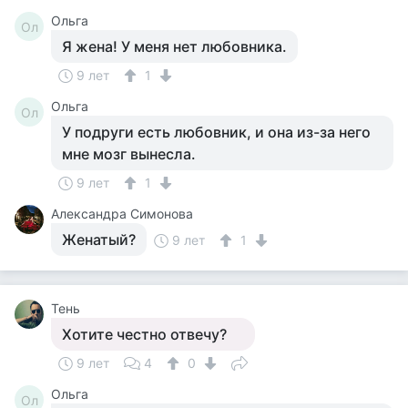
Ольга
Ол
Я жена! У меня нет любовника.
9 лет
1
Ольга
Ол
У подруги есть любовник, и она из-за него
мне мозг вынесла.
9 лет
1
Александра Симонова
Женатый?
9 лет
1
Тень
Хотите честно отвечу?
9 лет
4
0
Ольга
Ол