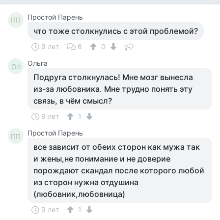
Простой Парень
ПП
что тоже столкнулись с этой проблемой?
9 лет
6
0
Ольга
Ол
Подруга столкнулась! Мне мозг вынесла
из-за любовника. Мне трудно понять эту
связь, в чём смысл?
9 лет
1
Простой Парень
ПП
все зависит от обеих сторон как мужа так
и жены,не понимание и не доверие
порождают скандал после которого любой
из сторон нужна отдушина
(любовник,любовница)
9 лет
1