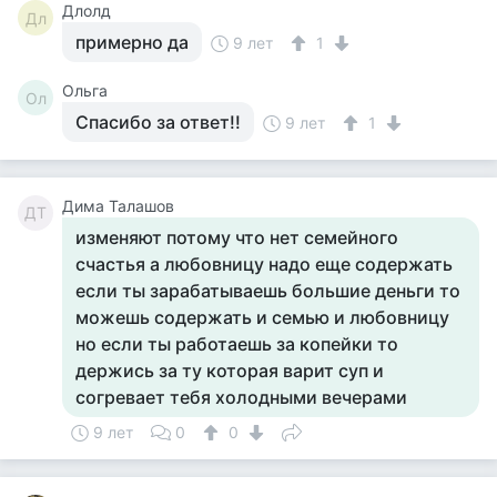
Длолд
Дл
примерно да
9 лет
1
Ольга
Ол
Спасибо за ответ!!
9 лет
1
Дима Талашов
ДТ
изменяют потому что нет семейного
счастья а любовницу надо еще содержать
если ты зарабатываешь большие деньги то
можешь содержать и семью и любовницу
но если ты работаешь за копейки то
держись за ту которая варит суп и
согревает тебя холодными вечерами
9 лет
0
0