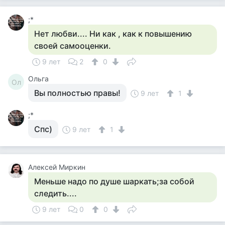
;*
Нет любви.... Ни как , как к повышению
своей самооценки.
9 лет
2
0
Ольга
Ол
Вы полностью правы!
9 лет
1
;*
Спс)
9 лет
1
Алексей Миркин
Меньше надо по душе шаркать;за собой
следить....
9 лет
0
0