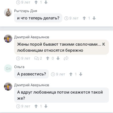
9 лет
1
Рытzарь Дня
и что теперь делать?
9 лет
1
Дмитрий Аверьянов
Жены порой бывают такими сволочами... К
любовницам относятся бережно
9 лет
2
0
Ольга
Ол
А развестись?
9 лет
1
Дмитрий Аверьянов
А вдруг любовница потом окажется такой
же?
9 лет
1