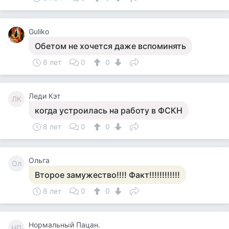
Guliko
Обетом не хочется даже вспоминять
8 лет
0
0
Леди Кэт
ЛК
когда устроилась на работу в ФСКН
8 лет
0
0
Ольга
Ол
Второе замужество!!!! Факт!!!!!!!!!!!!
8 лет
0
0
Нормальный Пацан.
НП