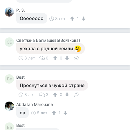
Р. З.
Oooooooo
8 лет
1
Светлана Балмашева(Войткова)
СБ
уехала с родной земли
8 лет
0
0
Best
Be
Проснуться в чужой стране
8 лет
3
0
Abdallah Marouane
da
8 лет
1
Best
Be