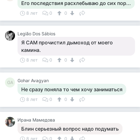
Его последствия расхлебываю до сих пор...
8 лет
0
0
Legião Dos Sábios
Я САМ прочистил дымоход от моего
камина.
8 лет
0
0
Gohar Avagyan
GA
Не сразу поняла то чем хочу заниматься
8 лет
0
0
Ирана Мамедова
Блин серьезный вопрос надо подумать
8 лет
0
0