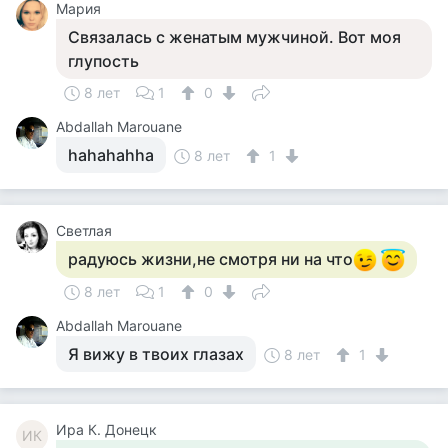
Мария
Связалась с женатым мужчиной. Вот моя
глупость
8 лет
1
0
Abdallah Marouane
hahahahha
8 лет
1
Светлая
радуюсь жизни,не смотря ни на что
8 лет
1
0
Abdallah Marouane
Я вижу в твоих глазах
8 лет
1
Ира К. Донецк
ИК