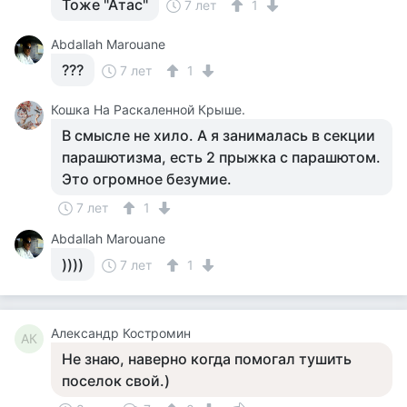
Тоже "Атас"
7 лет
1
Abdallah Marouane
???
7 лет
1
Кошка На Раскаленной Крыше.
В смысле не хило. А я занималась в секции
парашютизма, есть 2 прыжка с парашютом.
Это огромное безумие.
7 лет
1
Abdallah Marouane
))))
7 лет
1
Александр Костромин
АК
Не знаю, наверно когда помогал тушить
поселок свой.)