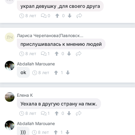
украл девушку ,для своего друга
8 лет
0
0
Лариса Черепанова(Павловская)
ЛЧ
прислушивалась к мнению людей
8 лет
1
0
Abdallah Marouane
ok
8 лет
1
Елена К
Уехала в другую страну на пмж.
8 лет
1
0
Abdallah Marouane
)))
8 лет
1