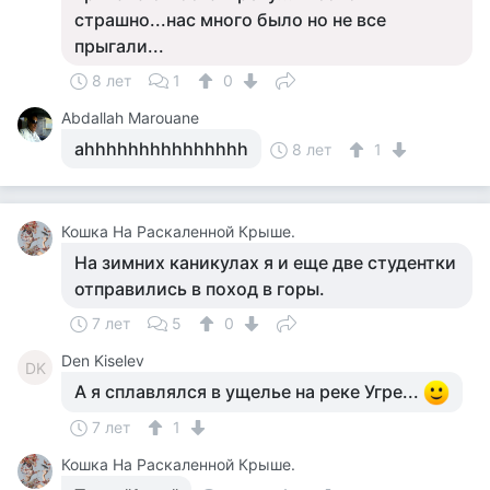
страшно...нас много было но не все
прыгали...
8 лет
1
0
Abdallah Marouane
ahhhhhhhhhhhhhhh
8 лет
1
Кошка На Раскаленной Крыше.
На зимних каникулах я и еще две студентки
отправились в поход в горы.
7 лет
5
0
Den Kiselev
DK
А я сплавлялся в ущелье на реке Угре...
7 лет
1
Кошка На Раскаленной Крыше.