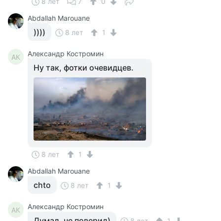
8 лет
7
0
Abdallah Marouane
))))
8 лет
1
Александр Костромин
АК
Ну так, фотки очевидцев.
8 лет
1
Abdallah Marouane
chto
8 лет
1
Александр Костромин
АК
Думал, не поверил)
8 лет
1