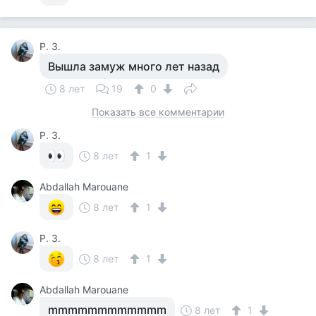
Р. З.
Вышла замуж много лет назад
8 лет
19
0
Показать все комментарии
Р. З.
8 лет
1
Abdallah Marouane
8 лет
1
Р. З.
8 лет
1
Abdallah Marouane
mmmmmmmmmmmm
8 лет
1