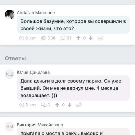
Abdallah Marouane
Большое безумие, которое вы совершили в
своей жизни, что это?
8 лет
936
61
0
Ответы
Юлия Данилова
ЮД
Дала деньги в долг своему парню. Он уже
бывший. Он мне не вернул мне. 4 месяца
возвращает. )))
8 лет
0
0
Виктория Михайловна
ВМ
прыгала с моста в реку...высоко и