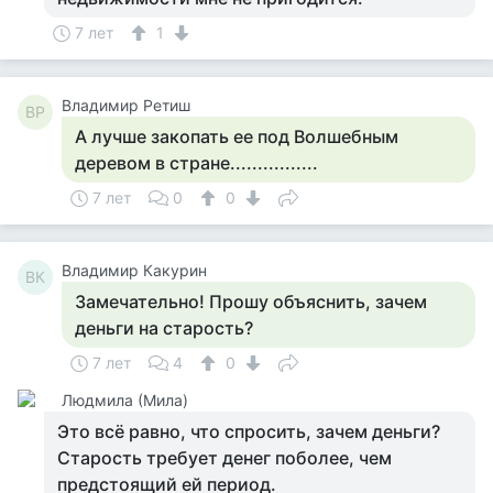
7 лет
1
Владимир Ретиш
ВР
А лучше закопать ее под Волшебным
деревом в стране................
7 лет
0
0
Владимир Какурин
ВК
Замечательно! Прошу объяснить, зачем
деньги на старость?
7 лет
4
0
Людмила (Мила)
Это всё равно, что спросить, зачем деньги?
Старость требует денег поболее, чем
предстоящий ей период.