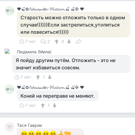
♥🍒✿𝔸𝓁𝓮𝔁𝓪𝓃𝓭е𝓻 𝕄𝓪𝓽𝓼𝓸𝓷.🍒 🍒✠ ♥
♥𝕄
Старость можно отложить только в одном
случае!)))))Если застрелиться,утопиться
или повеситься!)))))
7 лет
2
0
Людмила (Мила)
Я пойду другим путём. Отложить - это не
значит избавиться совсем.
7 лет
1
♥🍒✿𝔸𝓁𝓮𝔁𝓪𝓃𝓭е𝓻 𝕄𝓪𝓽𝓼𝓸𝓷.🍒 🍒✠ ♥
♥𝕄
Коней на переправе не меняют.
7 лет
1
Тася Гаврик
ТГ