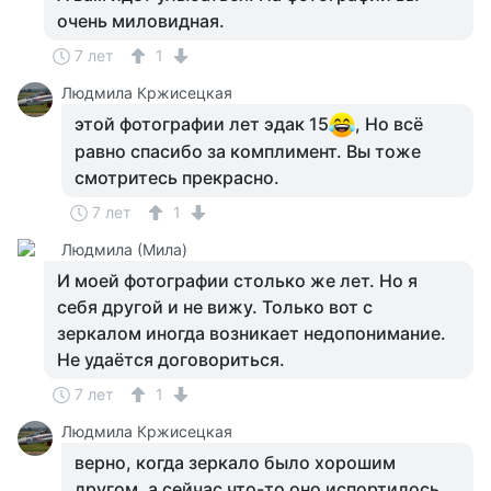
очень миловидная.
7 лет
1
Людмила Кржисецкая
этой фотографии лет эдак 15
, Но всё
равно спасибо за комплимент. Вы тоже
смотритесь прекрасно.
7 лет
1
Людмила (Мила)
И моей фотографии столько же лет. Но я
себя другой и не вижу. Только вот с
зеркалом иногда возникает недопонимание.
Не удаётся договориться.
7 лет
1
Людмила Кржисецкая
верно, когда зеркало было хорошим
другом, а сейчас что-то оно испортилось