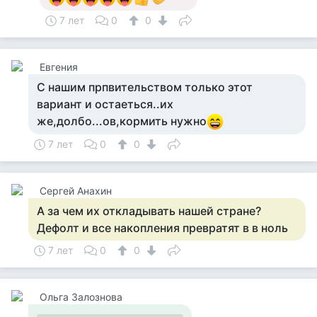
7 лет
0
0
Евгения
С нашим прпвительством только этот
вариант и остаеться..их
же,долбо...ов,кормить нужно
7 лет
0
0
Сергей Анахин
А за чем их откладывать нашей стране?
Дефолт и все накопления превратят в в ноль
7 лет
0
0
Ольга Залознова