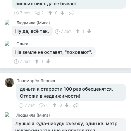
лишних никогда не бывает.
7 лет
2
0
Людмила (Мила)
Ну да, всё так.
7 лет
1
Ольга
На земле не оставят, "поховают".
7 лет
1
Пономарёв Леонид
деньги к старости 100 раз обесценятся.
Отложи в недвижимости!
7 лет
1
0
Людмила (Мила)
Лучше я куда-нибудь съезжу, один кв. метр
недвижимости мне не пригодится.