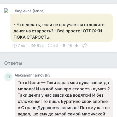
Людмила (Мила)
- Что делать, если не получается отложить
денег на старость? - Всё просто! ОТЛОЖИ
ПОКА СТАРОСТЬ!
7 лет
853
83
16
Ответы
Aleksandr Tarnovsky
AT
Тетя Циля: — Таки зараз моя душа завсигда
молода! И на кой мни про старость думать?
Таки денги у нас завсихда водятси! И без
отложенья! То лишь Буратино свои злотые
в Стране Дураков закапивал! Потому как не
ведал, шо ему до энтой самой мифичской