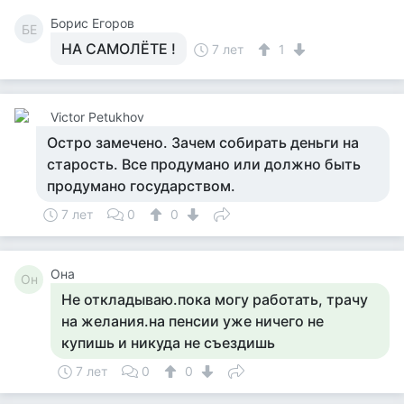
Борис Егоров
БЕ
НА САМОЛЁТЕ !
7 лет
1
Victor Petukhov
Остро замечено. Зачем собирать деньги на
старость. Все продумано или должно быть
продумано государством.
7 лет
0
0
Она
Он
Не откладываю.пока могу работать, трачу
на желания.на пенсии уже ничего не
купишь и никуда не съездишь
7 лет
0
0