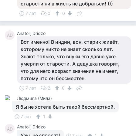
старости ни в жисть не добратьси! )))
7 лет
0
0
Anatolij Dridzo
AD
Вот именно! В индии, вон, старик живёт,
которому никто не знает сколько лет.
Знают только, что внуки его давно уже
умерли от старости. А дедушка говорит,
что для него возраст значения не имеет,
потому что он бессмертен.
7 лет
2
0
Людмила (Мила)
Я бы не хотела быть такой бессмертной.
7 лет
1
Anatolij Dridzo
AD
Увы, не спросят!
7 лет
1