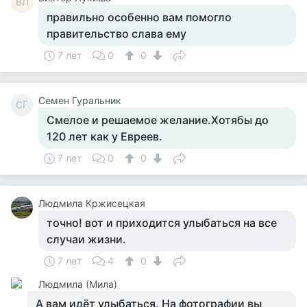
ВЛ
правильно особенно вам помогло
правительство слава ему
7 лет
0
0
Семен Гуральник
СГ
Смелое и решаемое желание.Хотябы до
120 лет как у Евреев.
7 лет
0
0
Людмила Кржисецкая
точно! вот и приходится улыбаться на все
случаи жизни.
7 лет
4
0
Людмила (Мила)
А вам идёт улыбаться. На фотографии вы