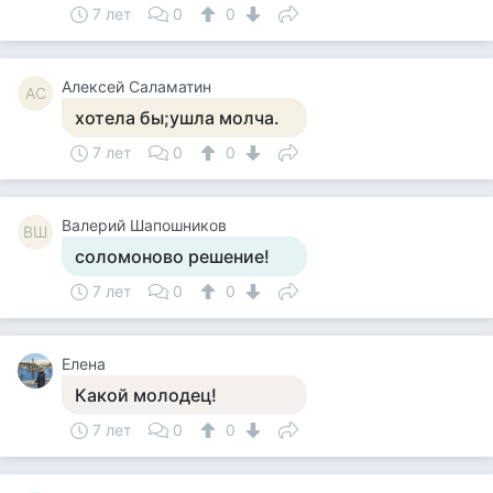
7 лет
0
0
Алексей Саламатин
АС
хотела бы;ушла молча.
7 лет
0
0
Валерий Шапошников
ВШ
соломоново решение!
7 лет
0
0
Елена
Какой молодец!
7 лет
0
0