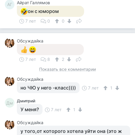
Айрат Галлямов
АГ
он с юмором
7 лет
0
0
Обсуждайка
7 лет
8
2
Показать все комментарии
Обсуждайка
но ЧЮ у него -класс))))
7 лет
1
Дмитрий
Дм
У меня?
7 лет
1
Обсуждайка
у того,от которого хотела уйти она (это ж