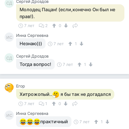
Сергей Дроздов
СД
Молодец Пацан! (если,конечно Он был не
прав!).
7 лет
2
0
Инна Сергеевна
ИС
Незнаю)))
7 лет
1
Сергей Дроздов
СД
Тогда вопрос!
7 лет
1
Егор
Хитрожопый..
я бы так не догадался
7 лет
1
0
Инна Сергеевна
ИС
практичный
7 лет
1