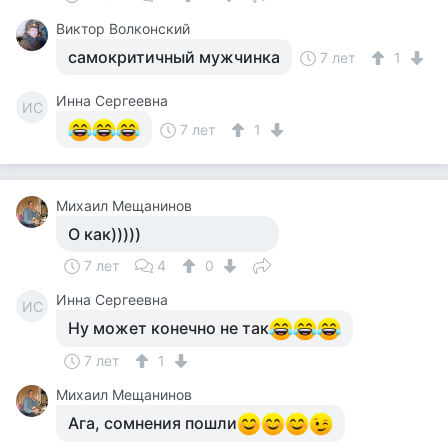
Виктор Волконский
самокритичный мужчинка
7 лет
1
Инна Сергеевна
ИС
7 лет
1
Михаил Мещанинов
О как)))))
7 лет
4
0
Инна Сергеевна
ИС
Ну может конечно не так
7 лет
1
Михаил Мещанинов
Ага, сомнения пошли