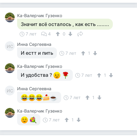
Ка-Валерчик Гузенко
Значит всё осталось , как есть ........
7 лет
4
0
Инна Сергеевна
ИС
И естт и пить
7 лет
1
Ка-Валерчик Гузенко
И удобства ?
7 лет
1
Инна Сергеевна
ИС
7 лет
1
Ка-Валерчик Гузенко
7 лет
1