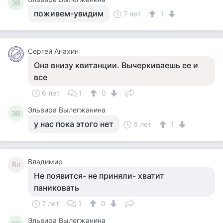
ЭВ
поживем-увидим
7 лет
1
Сергей Анахин
Она внизу квитанции. Вычеркиваешь ее и
все
6 лет
1
0
Эльвира Вылегжанина
ЭВ
у нас пока этого нет
6 лет
1
Владимир
Вл
Не появится- не приняли- хватит
паниковать
7 лет
1
0
Эльвира Вылегжанина