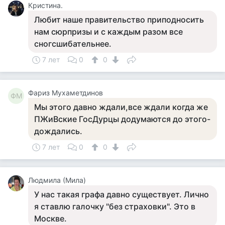
Кристина.
Любит наше правительство приподносить
нам сюрпризы и с каждым разом все
сногсшибательнее.
7 лет
0
0
Фариз Мухаметдинов
ФМ
Мы этого давно ждали,все ждали когда же
ПЖиВские ГосДурцы додумаются до этого-
дождались.
7 лет
0
0
Людмила (Мила)
У нас такая графа давно существует. Лично
я ставлю галочку "без страховки". Это в
Москве.