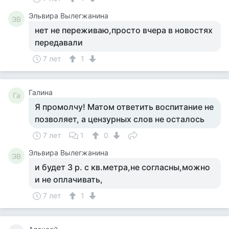
Эльвира Вылегжанина
ЭВ
нет не переживаю,просто вчера в новостях
передавали
7 лет
1
Галина
Га
Я промолчу! Матом ответить воспитание не
позволяет, а цензурных слов не осталось
7 лет
1
0
Эльвира Вылегжанина
ЭВ
и будет 3 р. с кв.метра,не согласны,можно
и не оплачивать,
7 лет
1