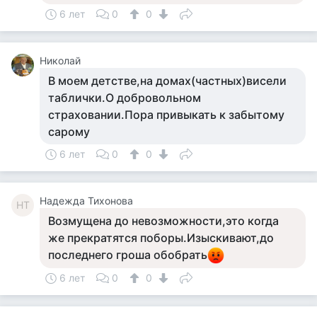
6 лет
0
0
Николай
В моем детстве,на домах(частных)висели
таблички.О добровольном
страховании.Пора привыкать к забытому
сарому
6 лет
0
0
Надежда Тихонова
НТ
Возмущена до невозможности,это когда
же прекратятся поборы.Изыскивают,до
последнего гроша обобрать
6 лет
0
0