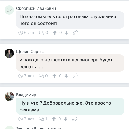
Скорпион Иванович
СИ
Познакомьтесь со страховым случаем-из
чего он состоит!
6 лет
0
0
Щелин Серёга
и каждого четвертого пенсионера будут
вешать.......
7 лет
0
0
Владимир
Ну и что ? Добровольно же. Это просто
реклама.
7 лет
1
0
Эльвира Вылегжанина