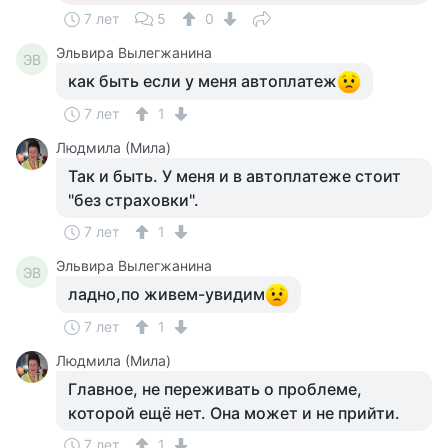
7 лет
5
0
Эльвира Вылегжанина
ЭВ
как быть если у меня автоплатеж
7 лет
1
Людмила (Мила)
Так и быть. У меня и в автоплатеже стоит
"без страховки".
7 лет
1
Эльвира Вылегжанина
ЭВ
ладно,по живем-увидим
7 лет
1
Людмила (Мила)
Главное, не переживать о проблеме,
которой ещё нет. Она может и не прийти.
7 лет
1