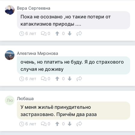
Вера Сергеевна
Пока не осознано ,но такие потери от
катаклизмов природы ....
6 лет
0
0
Алевтина Миронова
очень, но платить не буду. Я до страхового
случая не доживу
6 лет
0
0
Любаша
Лю
У меня жильё принудительно
застраховано. Причём два раза
6 лет
0
0