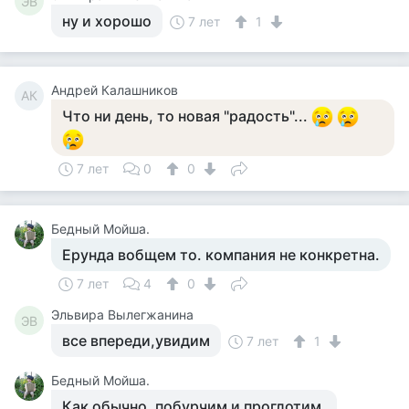
ЭВ
ну и хорошо
7 лет
1
Андрей Калашников
АК
Что ни день, то новая "радость"...
7 лет
0
0
Бедный Мойша.
Ерунда вобщем то. компания не конкретна.
7 лет
4
0
Эльвира Вылегжанина
ЭВ
все впереди,увидим
7 лет
1
Бедный Мойша.
Как обычно. побурчим и проглотим,