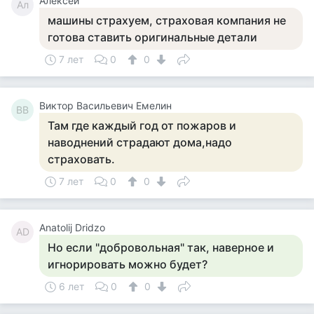
Алексей
Ал
машины страхуем, страховая компания не
готова ставить оригинальные детали
7 лет
0
0
Виктор Васильевич Емелин
ВВ
Там где каждый год от пожаров и
наводнений страдают дома,надо
страховать.
7 лет
0
0
Anatolij Dridzo
AD
Но если "добровольная" так, наверное и
игнорировать можно будет?
6 лет
0
0