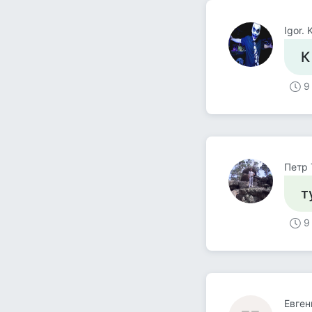
Igor.
К
9
Петр 
т
9
Евген