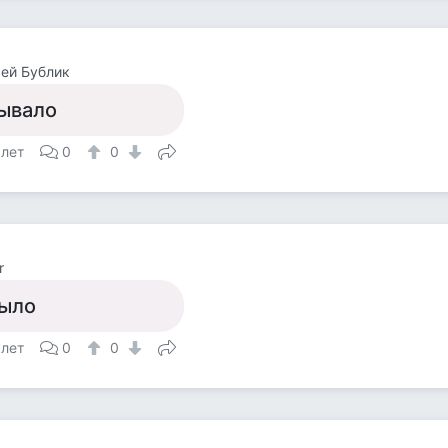
ей Бублик
ывало
 лет
0
0
r
ыло
 лет
0
0