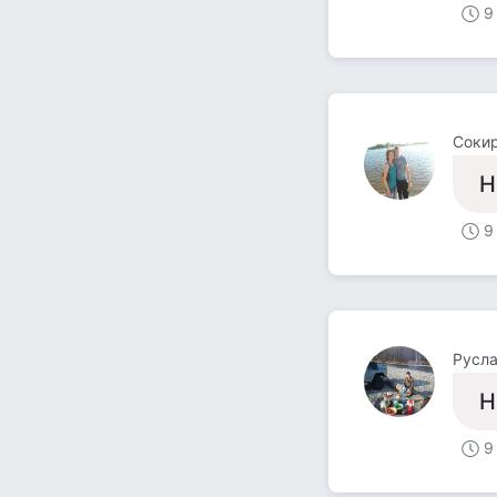
9
Сокир
Н
9
Русл
Н
9