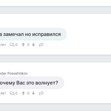
а замечал но исправился
 лет
0
0
nder Pososhnikov
очему Вас это волнует?
 лет
0
0