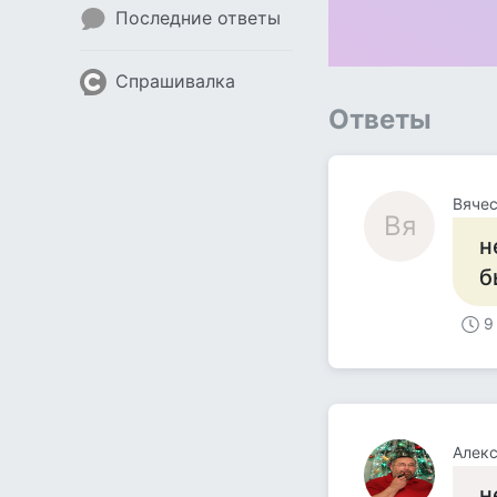
Последние ответы
Спрашивалка
Ответы
Вяче
Вя
н
б
9
Алекс
н