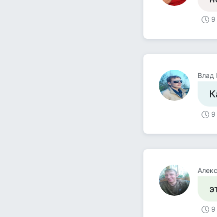
9
Влад
К
9
Алек
э
9