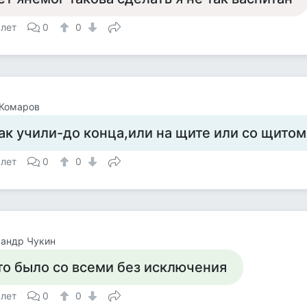
 лет
0
0
 Комаров
ак учили-до конца,или на щите или со щитом
 лет
0
0
сандр Чукин
то было со всеми без исключения
 лет
0
0