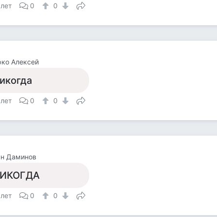
 лет
0
0
ко Алексей
икогда
 лет
0
0
ан Даминов
ИКОГДА
 лет
0
0