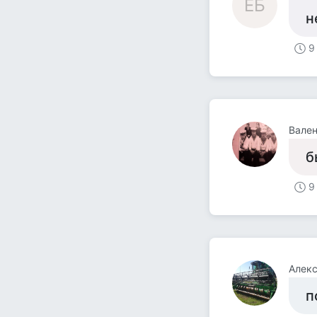
ЕБ
н
9
Вален
бы
9
Алек
п