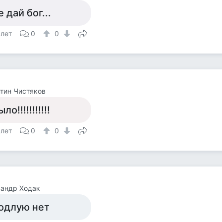
е дай бог...
 лет
0
0
тин Чистяков
ло!!!!!!!!!!!
 лет
0
0
сандр Ходак
одлую нет