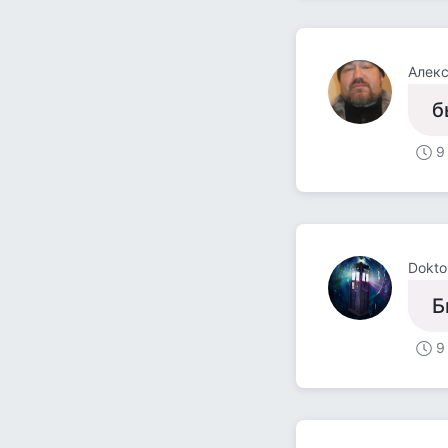
Алекс
б
9
Dokto
Б
9