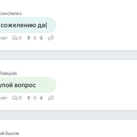
 Kravchenko
 сожелению да(
 лет
0
0
Тейхреб
упой вопрос
 лет
0
0
ий Быков