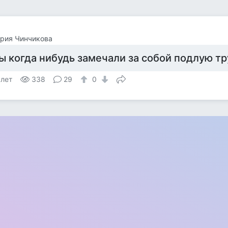
рия Чинчикова
ы когда нибудь замечали за собой подлую т
 лет
338
29
0