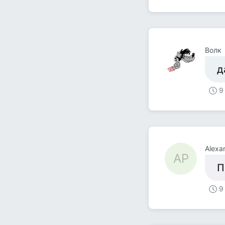
Волк
д
9
Alexa
AP
П
9