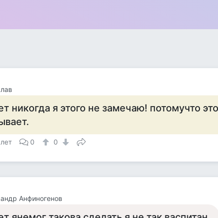
слав
ет никогда я этого не замечаю! потомучто эт
ывает.
 лет
0
0
андр Анфиногенов
ет янемог такова сделать я не так васпитан