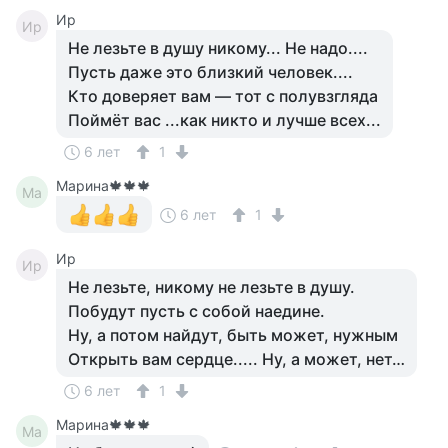
Ир
Ир
Не лезьте в душу никому... Не надо....
Пусть даже это близкий человек....
Кто доверяет вам — тот с полувзгляда
Поймёт вас ...как никто и лучше всех...
6 лет
1
Марина🍁🍁🍁
Ма
6 лет
1
Ир
Ир
Не лезьте, никому не лезьте в душу.
Побудут пусть с собой наедине.
Ну, а потом найдут, быть может, нужным
Открыть вам сердце..... Ну, а может, нет…
6 лет
1
Марина🍁🍁🍁
Ма