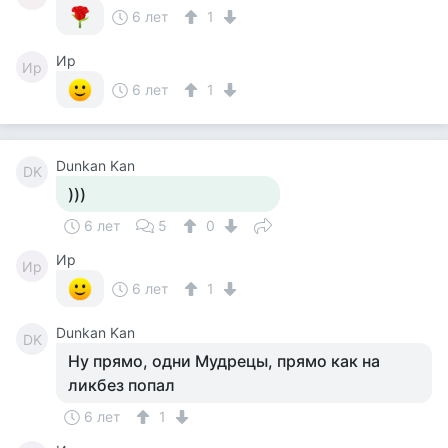
6 лет
1
Ир
Ир
6 лет
1
Dunkan Kan
DK
)))
6 лет
5
0
Ир
Ир
6 лет
1
Dunkan Kan
DK
Ну прямо, одни Мудрецы, прямо как на
ликбез попал
6 лет
1