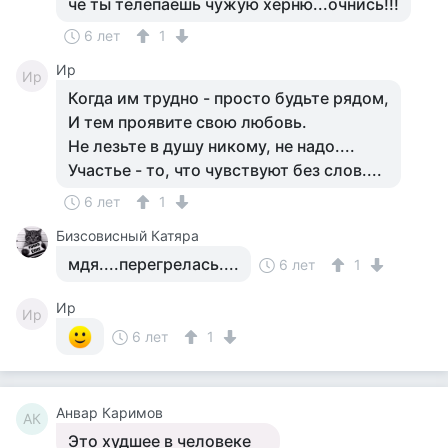
че ты телепаешь чужую херню...очнись!!!
6 лет
1
Ир
Ир
Когда им трудно - просто будьте рядом,
И тем проявите свою любовь.
Не лезьте в душу никому, не надо....
Участье - то, что чувствуют без слов....
6 лет
1
Бизсовисный Катяра
мдя....перегрелась....
6 лет
1
Ир
Ир
6 лет
1
Анвар Каримов
АК
Это худшее в человеке