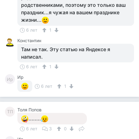
родственниками, поэтому это только ваш
праздник...я чужая на вашем празднике
жизни...
6 лет
1
Константин
Там не так. Эту статью на Яндексе я
написал.
6 лет
1
Ир
Ир
6 лет
1
Толя Попов
ТП
........
6 лет
3
0