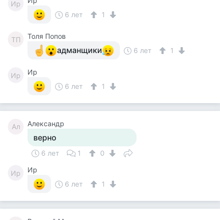
Ир
Ир
6 лет
1
Толя Попов
ТП
адманщики
6 лет
1
Ир
Ир
6 лет
1
Александр
Ал
верно
6 лет
1
0
Ир
Ир
6 лет
1