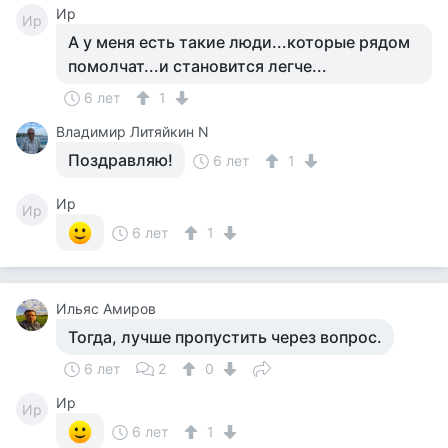
Ир
Ир
А у меня есть такие люди...которые рядом
помолчат...и становится легче...
6 лет
1
Владимир Литяйкин N
Поздравляю!
6 лет
1
Ир
Ир
6 лет
1
Ильяс Амиров
Тогда, лучше пропустить через вопрос.
6 лет
2
0
Ир
Ир
6 лет
1