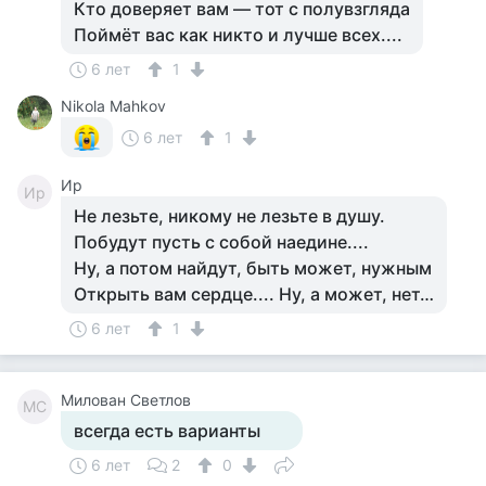
Кто доверяет вам — тот с полувзгляда
Поймёт вас как никто и лучше всех....
6 лет
1
Nikola Mahkov
6 лет
1
Ир
Ир
Не лезьте, никому не лезьте в душу.
Побудут пусть с собой наедине....
Ну, а потом найдут, быть может, нужным
Открыть вам сердце.... Ну, а может, нет…
6 лет
1
Милован Светлов
МС
всегда есть варианты
6 лет
2
0