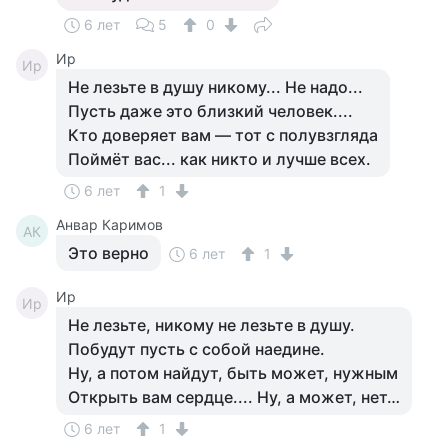
6 лет
5
0
Ир
Ир
Не лезьте в душу никому... Не надо...
Пусть даже это близкий человек....
Кто доверяет вам — тот с полувзгляда
Поймёт вас... как никто и лучше всех.
6 лет
1
Анвар Каримов
АК
Это верно
6 лет
1
Ир
Ир
Не лезьте, никому не лезьте в душу.
Побудут пусть с собой наедине.
Ну, а потом найдут, быть может, нужным
Открыть вам сердце.... Ну, а может, нет…
6 лет
1