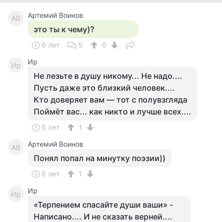
Артемий Воинов
АВ
это ты к чему)?
6 лет
5
0
Ир
Ир
Не лезьте в душу никому... Не надо....
Пусть даже это близкий человек....
Кто доверяет вам — тот с полувзгляда
Поймёт вас... как никто и лучше всех....
6 лет
1
Артемий Воинов
АВ
Понял попал на минутку поэзии))
6 лет
1
Ир
Ир
«Терпением спасайте души ваши» -
Написано.... И не сказать верней....