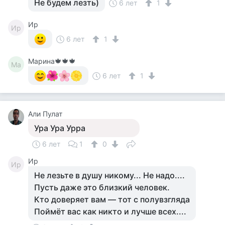
Не будем лезть)
6 лет
1
Ир
Ир
6 лет
1
Марина🍁🍁🍁
Ма
6 лет
1
Али Пулат
Ура Ура Урра
6 лет
1
0
Ир
Ир
Не лезьте в душу никому... Не надо....
Пусть даже это близкий человек.
Кто доверяет вам — тот с полувзгляда
Поймёт вас как никто и лучше всех....