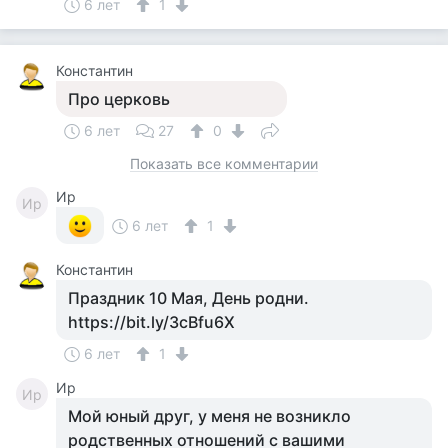
6 лет
1
Константин
Про церковь
6 лет
27
0
Показать все комментарии
Ир
Ир
6 лет
1
Константин
Праздник 10 Мая, День родни.
https://bit.ly/3cBfu6X
6 лет
1
Ир
Ир
Мой юный друг, у меня не возникло
родственных отношений с вашими