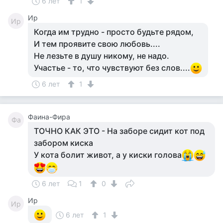
6 лет
1
Ир
Ир
Когда им трудно - просто будьте рядом,
И тем проявите свою любовь....
Не лезьте в душу никому, не надо.
Участье - то, что чувствуют без слов....
6 лет
1
Фаина-Фира
Фа
ТОЧНО КАК ЭТО - На заборе сидит кот под
забором киска
У кота болит живот, а у киски голова
6 лет
1
0
Ир
Ир
6 лет
1