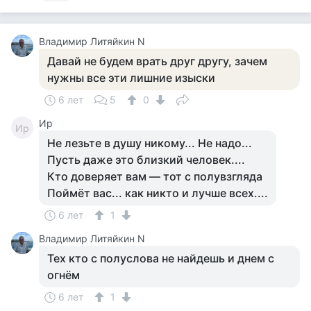
Владимир Литяйкин N
Давай не будем врать друг другу, зачем
нужны все эти лишние изыски
6 лет
5
0
Ир
Ир
Не лезьте в душу никому... Не надо...
Пусть даже это близкий человек....
Кто доверяет вам — тот с полувзгляда
Поймёт вас... как никто и лучше всех....
6 лет
1
Владимир Литяйкин N
Тех кто с полуслова не найдешь и днем с
огнём
6 лет
1