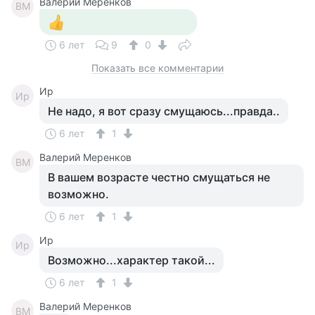
Валерий Меренков
ВМ
6 лет
9
0
Показать все комментарии
Ир
Ир
Не надо, я вот сразу смущаюсь...правда..
6 лет
1
Валерий Меренков
ВМ
В вашем возрасте честно смущаться не
возможно.
6 лет
1
Ир
Ир
Возможно...характер такой...
6 лет
1
Валерий Меренков
ВМ