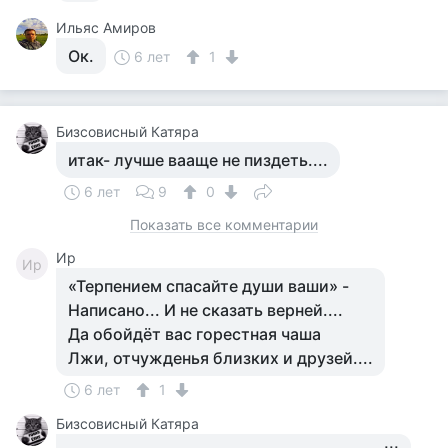
Ильяс Амиров
Ок.
6 лет
1
Бизсовисный Катяра
итак- лучше вааще не пиздеть....
6 лет
9
0
Показать все комментарии
Ир
Ир
«Терпением спасайте души ваши» -
Написано... И не сказать верней....
Да обойдёт вас горестная чаша
Лжи, отчужденья близких и друзей....
6 лет
1
Бизсовисный Катяра