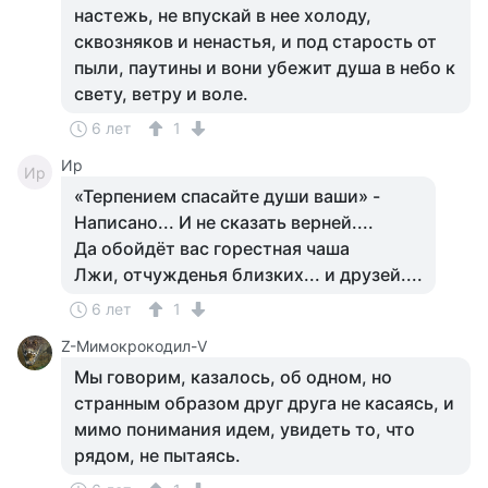
настежь, не впускай в нее холоду,
сквозняков и ненастья, и под старость от
пыли, паутины и вони убежит душа в небо к
свету, ветру и воле.
6 лет
1
Ир
Ир
«Терпением спасайте души ваши» -
Написано... И не сказать верней....
Да обойдёт вас горестная чаша
Лжи, отчужденья близких... и друзей....
6 лет
1
Z-Мимокрокодил-V
Мы говорим, казалось, об одном, но
странным образом друг друга не касаясь, и
мимо понимания идем, увидеть то, что
рядом, не пытаясь.