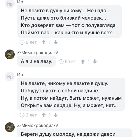
Ир
Ир
Не лезьте в душу никому... Не надо...
Пусть даже это близкий человек....
Кто доверяет вам — тот с полувзгляда
Поймёт вас... как никто и лучше всех....
6 лет
1
Z-Мимокрокодил-V
А я и не лезу.
6 лет
1
Ир
Ир
Не лезьте, никому не лезьте в душу.
Побудут пусть с собой наедине.
Ну, а потом найдут, быть может, нужным
Открыть вам сердце. Ну, а может, нет…
6 лет
1
Z-Мимокрокодил-V
Береги душу смолоду, не держи двери