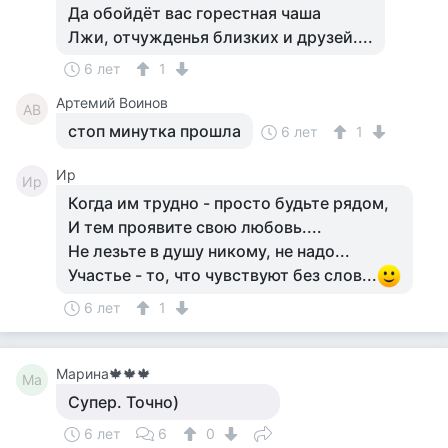
Да обойдёт вас горестная чаша
Лжи, отчужденья близких и друзей....
6 лет
1
Артемий Воинов
АВ
стоп минутка прошла
6 лет
1
Ир
Ир
Когда им трудно - просто будьте рядом,
И тем проявите свою любовь....
Не лезьте в душу никому, не надо...
Участье - то, что чувствуют без слов...
6 лет
1
Марина🍁🍁🍁
Ма
Супер. Точно)
6 лет
6
0