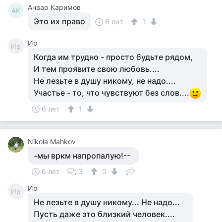
Анвар Каримов
АК
Это их право
6 лет
1
Ир
Ир
Когда им трудно - просто будьте рядом,
И тем проявите свою любовь....
Не лезьте в душу никому, не надо....
Участье - то, что чувствуют без слов....
6 лет
1
Nikola Mahkov
-мы вркм напропалую!--
6 лет
3
0
Ир
Ир
Не лезьте в душу никому... Не надо...
Пусть даже это близкий человек....