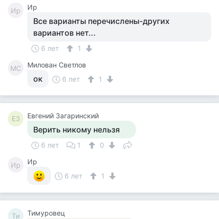
Ир
Ир
Все варианты перечислены-других
вариантов нет...
6 лет
1
Милован Светлов
МС
ок
6 лет
1
Евгений Загаринский
ЕЗ
Верить никому нельзя
6 лет
1
0
Ир
Ир
6 лет
1
Тимуровец
Ти