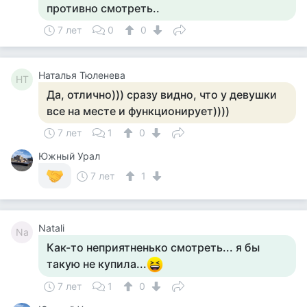
противно смотреть..
7 лет
0
0
Наталья Тюленева
НТ
Да, отлично))) сразу видно, что у девушки
все на месте и функционирует))))
7 лет
1
0
Южный Урал
7 лет
1
Natali
Na
Как-то неприятненько смотреть... я бы
такую не купила...
7 лет
1
0