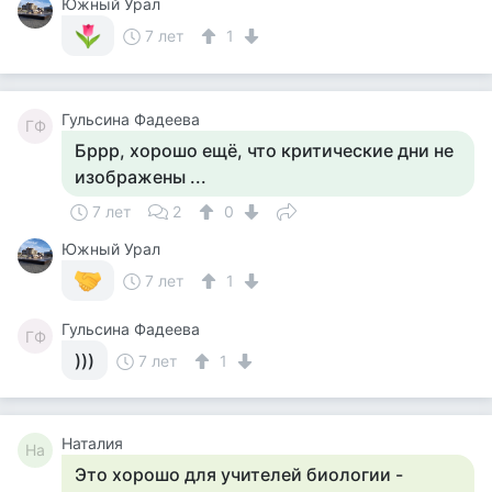
Южный Урал
7 лет
1
Гульсина Фадеева
ГФ
Бррр, хорошо ещё, что критические дни не
изображены ...
7 лет
2
0
Южный Урал
7 лет
1
Гульсина Фадеева
ГФ
)))
7 лет
1
Наталия
На
Это хорошо для учителей биологии -