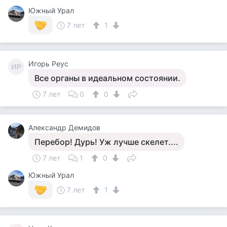
Южный Урал
7 лет
1
Игорь Реус
ИР
Все органы в идеальном состоянии.
7 лет
0
0
Александр Демидов
Перебор! Дурь! Уж лучше скелет....
7 лет
1
0
Южный Урал
7 лет
1