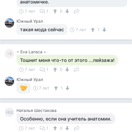
анатомичке.
7 лет
1
0
Южный Урал
такая мода сейчас
7 лет
1
~ Eva Lansca ~
~E
Тошнит меня что-то от этого ...пейзажа!
7 лет
1
0
Южный Урал
7 лет
1
Наталья Шестакова
НШ
Особенно, если она учитель анатомии.
7 лет
1
0