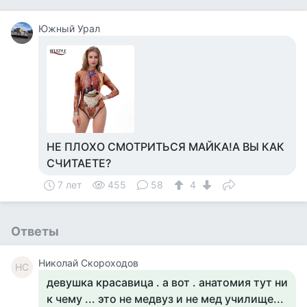
Южный Урал
НЕ ПЛОХО СМОТРИТЬСЯ МАЙКА!А ВЫ КАК
СЧИТАЕТЕ?
7 лет
455
58
4
Ответы
Николай Скороходов
НС
девушка красавица . а вот . анатомия тут ни
к чему ... это не медвуз и не мед училище...