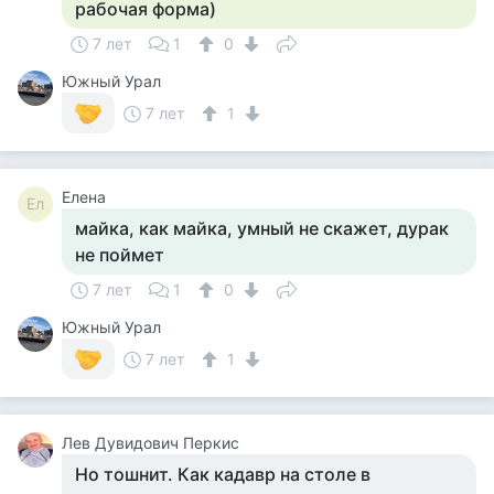
рабочая форма)
7 лет
1
0
Южный Урал
7 лет
1
Елена
Ел
майка, как майка, умный не скажет, дурак
не поймет
7 лет
1
0
Южный Урал
7 лет
1
Лев Дувидович Перкис
Но тошнит. Как кадавр на столе в