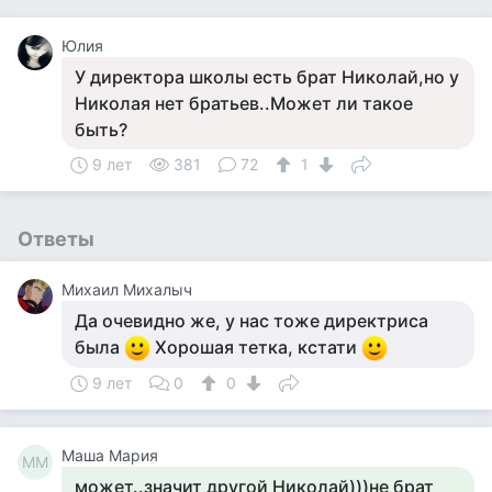
Юлия
У директора школы есть брат Николай,но у
Николая нет братьев..Может ли такое
быть?
9 лет
381
72
1
Ответы
Михаил Михалыч
Да очевидно же, у нас тоже директриса
была
Хорошая тетка, кстати
9 лет
0
0
Маша Мария
ММ
может..значит другой Николай)))не брат