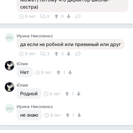
сестра)
9 лет
0
0
Ирина Николенко
ИН
да если не робной или приемный или друг
9 лет
3
0
Юлия
Нет
9 лет
1
Юлия
Родной
9 лет
1
Ирина Николенко
ИН
не знаю
9 лет
1