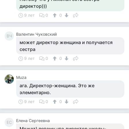
директор)))
9 лет
0
0
Валентин Чуковский
ВЧ
может директор женщина и получается
сестра
9 лет
0
0
Muza
ага. Директор-женщина. Это же
элементарно.
9 лет
0
0
Елена Сергеевна
ЕС
Может) потому что директор школы-