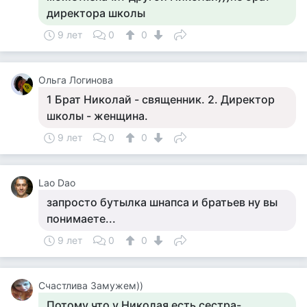
директора школы
9 лет
0
0
Ольга Логинова
1 Брат Николай - священник. 2. Директор
школы - женщина.
9 лет
0
0
Lao Dao
запросто бутылка шнапса и братьев ну вы
понимаете...
9 лет
0
0
Счастлива Замужем))
Потому что у Николая есть сестра-