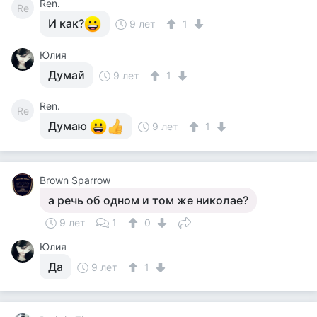
Ren.
Re
И как?
9 лет
1
Юлия
Думай
9 лет
1
Ren.
Re
Думаю
9 лет
1
Brown Sparrow
а речь об одном и том же николае?
9 лет
1
0
Юлия
Да
9 лет
1