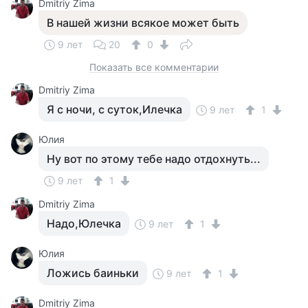
Dmitriy Zima
В нашей жизни всякое может быть
9 лет
20
0
Показать все комментарии
Dmitriy Zima
Я с ночи, с суток,Илечка
9 лет
1
Юлия
Ну вот по этому тебе надо отдохнуть...
9 лет
1
Dmitriy Zima
Надо,Юлечка
9 лет
1
Юлия
Ложись баиньки
9 лет
1
Dmitriy Zima