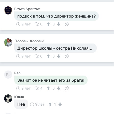
Brown Sparrow
подвох в том, что директор женщина?
9 лет
0
0
Любовь..любовь!
Директор школы - сестра Николая....
9 лет
0
0
Ren.
Re
Значит он не читает его за брата!
9 лет
4
0
Юлия
Неа
9 лет
1