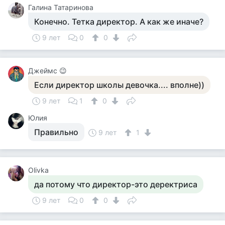
Галина Татаринова
Конечно. Тетка директор. А как же иначе?
9 лет
0
0
Джеймс 😉
Если директор школы девочка.... вполне))
9 лет
1
0
Юлия
Правильно
9 лет
1
Olivka
да потому что директор-это деректриса
9 лет
0
0