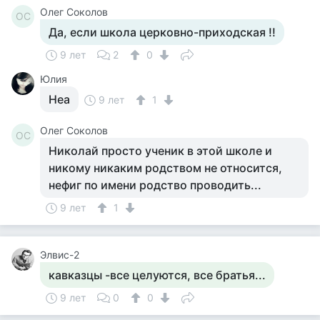
Олег Соколов
ОС
Да, если школа церковно-приходская !!
9 лет
2
0
Юлия
Неа
9 лет
1
Олег Соколов
ОС
Николай просто ученик в этой школе и
никому никаким родством не относится,
нефиг по имени родство проводить...
9 лет
1
Элвис-2
кавказцы -все целуются, все братья...
9 лет
0
0