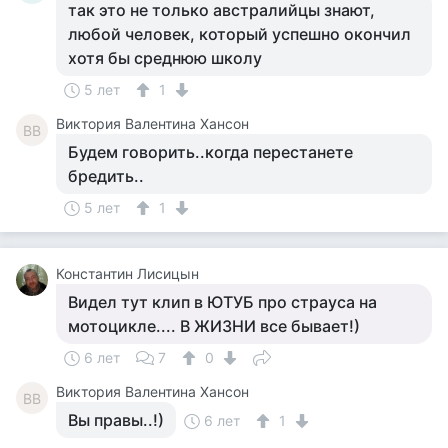
так это не только австралийцы знают,
любой человек, который успешно окончил
хотя бы среднюю школу
5 лет
1
Виктория Валентина Хансон
ВВ
Будем говорить..когда перестанете
бредить..
5 лет
1
Константин Лисицын
Видел тут клип в ЮТУБ про страуса на
мотоцикле.... В ЖИЗНИ все бывает!)
6 лет
7
0
Виктория Валентина Хансон
ВВ
Вы правы..!)
6 лет
1