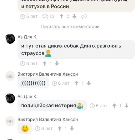
и петухов в России
6 лет
15
0
Показать все комментарии
Аs Для К.
и тут стая диких собак Динго.разгонять
страусов
6 лет
1
Виктория Валентина Хансон
ВВ
)))))))))))))
6 лет
1
Аs Для К.
полицейская история
6 лет
1
Виктория Валентина Хансон
ВВ
6 лет
1