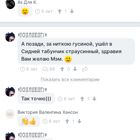
Аs Для К.
6 лет
1
☤[̲̅О̲̅][̲̅Л̲̅][̲̅Е̲̅][̲̅Г̲̅]☤
А позади, за ниткою гусиной, ушёл в
Сидней табунчик страусинный, здравия
Вам желаю Мэм.
6 лет
88
0
Показать все комментарии
☤[̲̅О̲̅][̲̅Л̲̅][̲̅Е̲̅][̲̅Г̲̅]☤
Так точно)))
6 лет
1
Виктория Валентина Хансон
ВВ
6 лет
1
☤[̲̅О̲̅][̲̅Л̲̅][̲̅Е̲̅][̲̅Г̲̅]☤