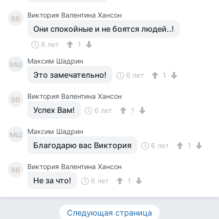
Виктория Валентина Хансон
ВВ
Они спокойные и не боятся людей..!
6 лет
1
Максим Шадрин
МШ
Это замечательно!
6 лет
1
Виктория Валентина Хансон
ВВ
Успех Вам!
6 лет
1
Максим Шадрин
МШ
Благодарю вас Виктория
6 лет
1
Виктория Валентина Хансон
ВВ
Не за что!
6 лет
1
Следующая страница