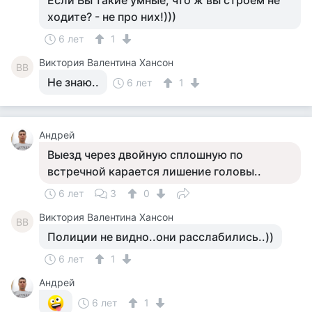
Если Вы такие умные, что ж вы строем не
ходите? - не про них!)))
6 лет
1
Виктория Валентина Хансон
ВВ
Не знаю..
6 лет
1
Андрей
Выезд через двойную сплошную по
встречной карается лишение головы..
6 лет
3
0
Виктория Валентина Хансон
ВВ
Полиции не видно..они расслабились..))
6 лет
1
Андрей
6 лет
1