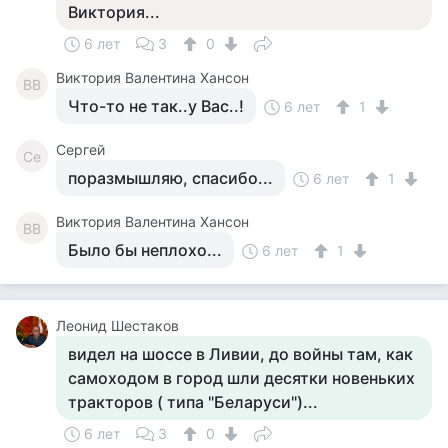
Виктория...
6 лет
3
0
Виктория Валентина Хансон
ВВ
Что-то не так..у Вас..!
6 лет
1
Сергей
Се
поразмышляю, спасибо...
6 лет
1
Виктория Валентина Хансон
ВВ
Было бы неплохо...
6 лет
1
Леонид Шестаков
видел на шоссе в Ливии, до войны там, как
самоходом в город шли десятки новеньких
тракторов ( типа "Беларуси")...
6 лет
3
0