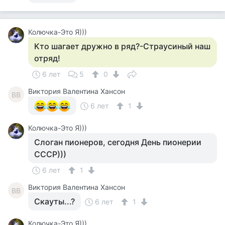
Колючка-Это Я)))
Кто шагает дружно в ряд?-Страусиный наш
отряд!
6 лет
5
0
Виктория Валентина Хансон
ВВ
6 лет
1
Колючка-Это Я)))
Слоган пионеров, сегодня День пионерии
СССР)))
6 лет
1
Виктория Валентина Хансон
ВВ
Скауты...?
6 лет
1
Колючка-Это Я)))