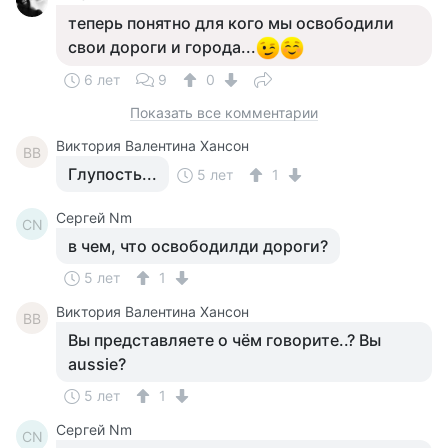
теперь понятно для кого мы освободили
свои дороги и города...
6 лет
9
0
Показать все комментарии
Виктория Валентина Хансон
ВВ
Глупость...
5 лет
1
Сергей Nm
СN
в чем, что освободилди дороги?
5 лет
1
Виктория Валентина Хансон
ВВ
Вы представляете о чём говорите..? Вы
aussie?
5 лет
1
Сергей Nm
СN