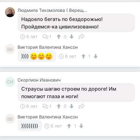
Людмила Тихомолова ( Верещагина )
Надоело бегать по бездорожью!
Пройдемся-ка цивилизованно!
6 лет
1
0
Виктория Валентина Хансон
ВВ
))))
6 лет
1
Скорпион Иванович
СИ
Страусы шагаю строем по дороге! Им
помогают глаза и ноги!
6 лет
1
0
Виктория Валентина Хансон
ВВ
)))))))))
6 лет
1