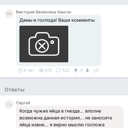
Виктория Валентина Хансон
ВВ
Дамы и господа! Ваши комменты
6 лет
912
123
4
Ответы
Сергей
Се
Когда чужие яйца в гнезде... вполне
возможна данная история... не заносите
яйца извне... я верно мыслю госпожа