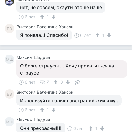
нет, не совсем, скауты это не наше
6 лет
1
Виктория Валентина Хансон
ВВ
Я поняла..! Спасибо!
6 лет
1
Максим Шадрин
МШ
О боже,страусы ... Хочу прокатиться на
страусе
6 лет
7
0
Виктория Валентина Хансон
ВВ
Используйте только австралийских эму..
6 лет
1
Максим Шадрин
МШ
Они прекрасны!!!!
6 лет
1