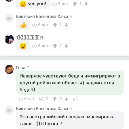
see you!
6 лет
1
Виктория Валентина Хансон
ВВ
6 лет
1
☤[̲̅О̲̅][̲̅Л̲̅][̲̅Е̲̅][̲̅Г̲̅]☤
6 лет
1
Гера Г
Наверное чувствуют беду и иммигрируют в
другой ройно или область(( надвигается
беда!((
6 лет
3
0
Виктория Валентина Хансон
ВВ
Это австралийский спецназ..маскировка
такая..!))) Шутка..!