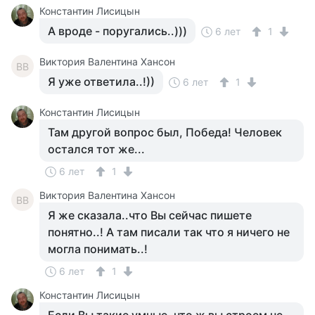
Константин Лисицын
А вроде - поругались..)))
6 лет
1
Виктория Валентина Хансон
ВВ
Я уже ответила..!))
6 лет
1
Константин Лисицын
Там другой вопрос был, Победа! Человек
остался тот же...
6 лет
1
Виктория Валентина Хансон
ВВ
Я же сказала..что Вы сейчас пишете
понятно..! А там писали так что я ничего не
могла понимать..!
6 лет
1
Константин Лисицын