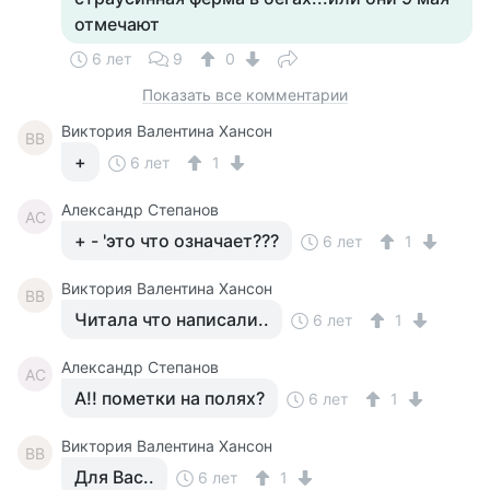
отмечают
6 лет
9
0
Показать все комментарии
Виктория Валентина Хансон
ВВ
+
6 лет
1
Александр Степанов
АС
+ - 'это что означает???
6 лет
1
Виктория Валентина Хансон
ВВ
Читала что написали..
6 лет
1
Александр Степанов
АС
А!! пометки на полях?
6 лет
1
Виктория Валентина Хансон
ВВ
Для Вас..
6 лет
1