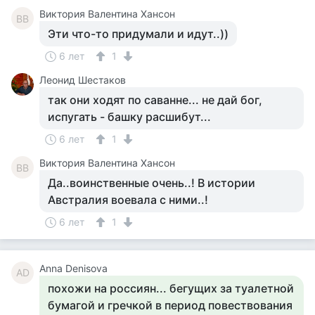
Виктория Валентина Хансон
ВВ
Эти что-то придумали и идут..))
6 лет
1
Леонид Шестаков
так они ходят по саванне... не дай бог,
испугать - башку расшибут...
6 лет
1
Виктория Валентина Хансон
ВВ
Да..воинственные очень..! В истории
Австралия воевала с ними..!
6 лет
1
Anna Denisova
AD
похожи на россиян... бегущих за туалетной
бумагой и гречкой в период повествования