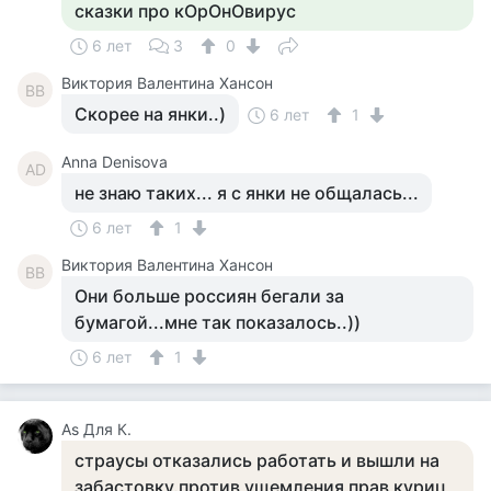
сказки про кОрОнОвирус
6 лет
3
0
Виктория Валентина Хансон
ВВ
Скорее на янки..)
6 лет
1
Anna Denisova
AD
не знаю таких... я с янки не общалась...
6 лет
1
Виктория Валентина Хансон
ВВ
Они больше россиян бегали за
бумагой...мне так показалось..))
6 лет
1
Аs Для К.
страусы отказались работать и вышли на
забастовку.против ущемления прав куриц