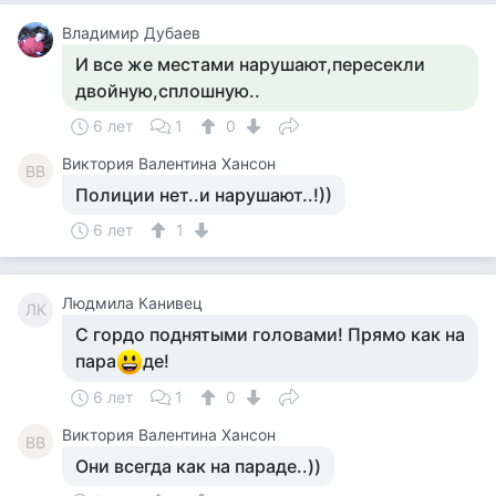
Владимир Дубаев
И все же местами нарушают,пересекли
двойную,сплошную..
6 лет
1
0
Виктория Валентина Хансон
ВВ
Полиции нет..и нарушают..!))
6 лет
1
Людмила Канивец
ЛК
С гордо поднятыми головами! Прямо как на
пара
де!
6 лет
1
0
Виктория Валентина Хансон
ВВ
Они всегда как на параде..))