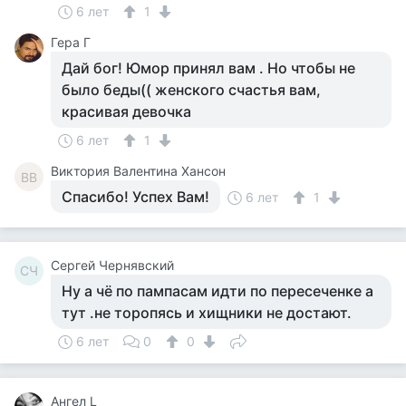
6 лет
1
Гера Г
Дай бог! Юмор принял вам . Но чтобы не
было беды(( женского счастья вам,
красивая девочка
6 лет
1
Виктория Валентина Хансон
ВВ
Спасибо! Успех Вам!
6 лет
1
Сергей Чернявский
СЧ
Ну а чё по пампасам идти по пересеченке а
тут .не торопясь и хищники не достают.
6 лет
0
0
Ангел L