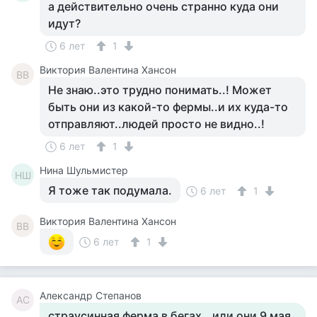
а действительно очень странно куда они
идут?
6 лет
1
Виктория Валентина Хансон
ВВ
Не знаю..это трудно понимать..! Может
быть они из какой-то фермы..и их куда-то
отправляют..людей просто не видно..!
6 лет
1
Нина Шульмистер
НШ
Я тоже так подумала.
6 лет
1
Виктория Валентина Хансон
ВВ
6 лет
1
Александр Степанов
АС
страусинная ферма в бегах...или они 9 мая