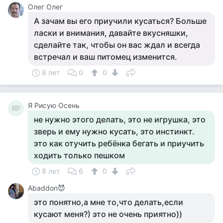
Олег Олег
А зачам вы его приучили кусаться? Больше
ласки и внимания, давайте вкусняшки,
сделайте так, чтобы он вас ждал и всегда
встречал и ваш питомец изменится.
8 лет
0
0
Я Рисую Осень
ЯР
не нужно этого делать, это не игрушка, это
зверь и ему нужно кусать, это инстинкт.
это как отучить ребёнка бегать и приучить
ходить только пешком
8 лет
6
0
Abaddon😈
это понятно,а мне то,что делать,если
кусают меня?) это не очень приятно))