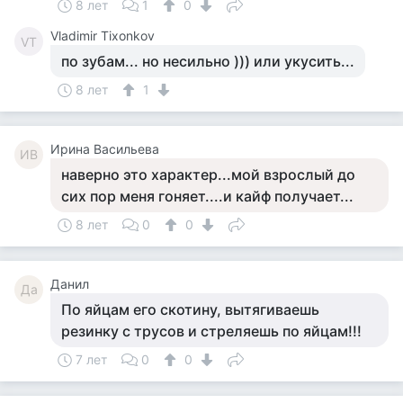
8 лет
1
0
Vladimir Tixonkov
VT
по зубам... но несильно ))) или укусить...
8 лет
1
Ирина Васильева
ИВ
наверно это характер...мой взрослый до
сих пор меня гоняет....и кайф получает...
8 лет
0
0
Данил
Да
По яйцам его скотину, вытягиваешь
резинку с трусов и стреляешь по яйцам!!!
7 лет
0
0