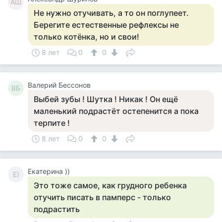
АШ
Не нужно отучивать, а то он поглупеет.
Берегите естественные рефлексы не
только котёнка, но и свои!
8 лет
0
0
Валерий Бессонов
ВБ
Выбей зубы ! Шутка ! Никак ! Он ещё
маленький подрастёт остепенится а пока
терпите !
8 лет
0
0
Екатерина ))
Е)
Это тоже самое, как грудного ребенка
отучить писать в памперс - только
подрастить