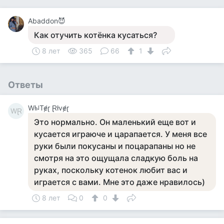
Abaddon😈
Как отучить котёнка кусаться?
8 лет
365
66
1
Ответы
WłꈤTɇɽ Ɽłvɇɽ
WⱤ
Это нормально. Он маленький еще вот и
кусается играюче и царапается. У меня все
руки были покусаны и поцарапаны но не
смотря на это ощущала сладкую боль на
руках, поскольку котенок любит вас и
играется с вами. Мне это даже нравилось)
8 лет
0
0