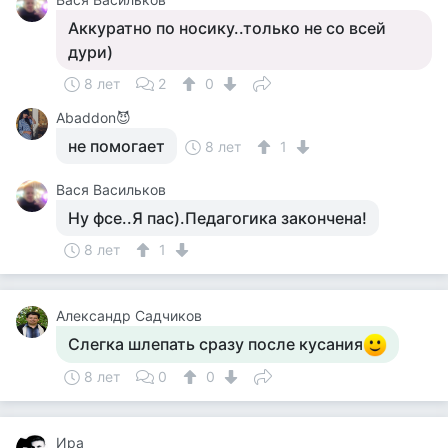
Аккуратно по носику..только не со всей
дури)
8 лет
2
0
Abaddon😈
не помогает
8 лет
1
Вася Васильков
Ну фсе..Я пас).Педагогика закончена!
8 лет
1
Александр Садчиков
Слегка шлепать сразу после кусания
8 лет
0
0
Ира