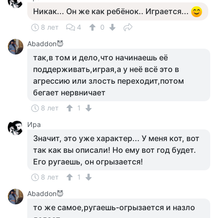
Никак... Он же как ребёнок.. Играется...
8 лет
4
0
Abaddon😈
так,в том и дело,что начинаешь её
поддерживать,играя,а у неё всё это в
агрессию или злость переходит,потом
бегает нервничает
8 лет
1
Ира
Значит, это уже характер... У меня кот, вот
так как вы описали! Но ему вот год будет.
Его ругаешь, он огрызается!
8 лет
1
Abaddon😈
то же самое,ругаешь-огрызается и назло