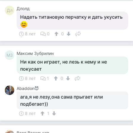
Длолд
Дл
Надеть титановую перчатку и дать укусить
8 лет
0
0
Максим Зубрилин
МЗ
Ни как он играет, не лезь к нему и не
покусает
8 лет
1
0
Abaddon😈
ага,я не лезу,она сама прыгает или
подбегает))
8 лет
1
Вася Васильков