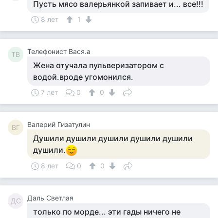
Пусть мясо валерьянкой запивает и... все!!!
8 лет
1
Телефонист Вася.а
ТВ
Жена отучала пульверизатором с
водой.вроде угомонился.
7 лет
0
0
Валерий Гизатулин
ВГ
Душили душили душили душили душили
душили.
8 лет
0
0
Даль Светлая
ДС
только по морде... эти гады ничего не