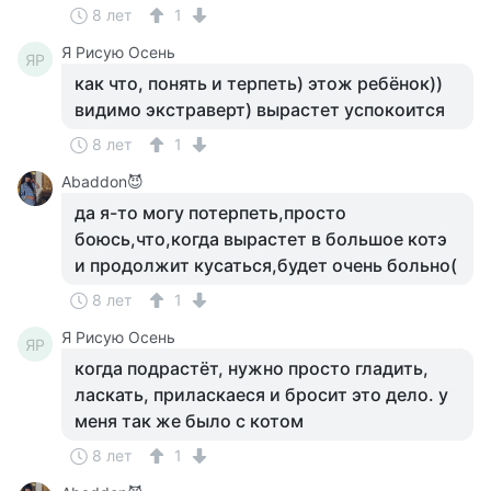
8 лет
1
Я Рисую Осень
ЯР
как что, понять и терпеть) этож ребёнок))
видимо экстраверт) вырастет успокоится
8 лет
1
Abaddon😈
да я-то могу потерпеть,просто
боюсь,что,когда вырастет в большое котэ
и продолжит кусаться,будет очень больно(
8 лет
1
Я Рисую Осень
ЯР
когда подрастёт, нужно просто гладить,
ласкать, приласкаеся и бросит это дело. у
меня так же было с котом
8 лет
1