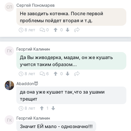
Сергей Пономарев
СП
Не заводить котенка. После первой
проблемы пойдет вторая и т.д.
8 лет
0
0
Георгий Калинин
ГК
Да Вы живодерка, мадам, он же кушать
учится таким образом...
8 лет
6
0
Abaddon😈
да она уже кушает так,что за ушами
трещит
8 лет
1
Георгий Калинин
ГК
Значит ЕЙ мало - однозначно!!!