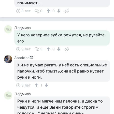
понимают...
8 лет
0
0
Людмила
Лю
У него наверное зубки режутся, не ругайте
его
8 лет
3
0
Abaddon😈
я и не думаю ругать,у неё есть специальные
палочки,чтоб грызть,она всё равно кусает
руки и ноги.
8 лет
1
Людмила
Лю
Руки и ноги мягче чем палочка, а десна то
чешутся. и еще Вы ей говорите строгим
голосом., " нельзя", кошки очень