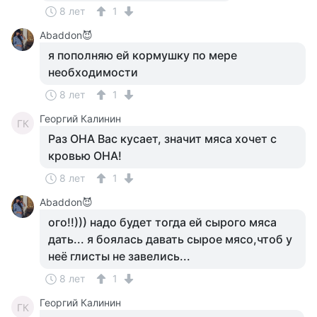
8 лет
1
Abaddon😈
я пополняю ей кормушку по мере
необходимости
8 лет
1
Георгий Калинин
ГК
Раз ОНА Вас кусает, значит мяса хочет с
кровью ОНА!
8 лет
1
Abaddon😈
ого!!))) надо будет тогда ей сырого мяса
дать... я боялась давать сырое мясо,чтоб у
неё глисты не завелись...
8 лет
1
Георгий Калинин
ГК