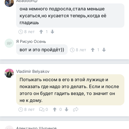
Abaddon😈
она немного подросла,стала меньше
кусаться,но кусается теперь,когда её
гладишь
8 лет
1
Я Рисую Осень
ЯР
вот и это пройдёт))
8 лет
1
Vladimir Belyakov
Потыкать носом в его в этой лужице и
показать где надо это делать. Если и после
этого он будет гадить везде, то значит он
не к дому.
8 лет
0
0
Александр Шуринов