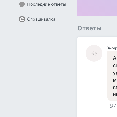
Последние ответы
Спрашивалка
Ответы
Вале
Ва
А
с
у
м
с
и
7