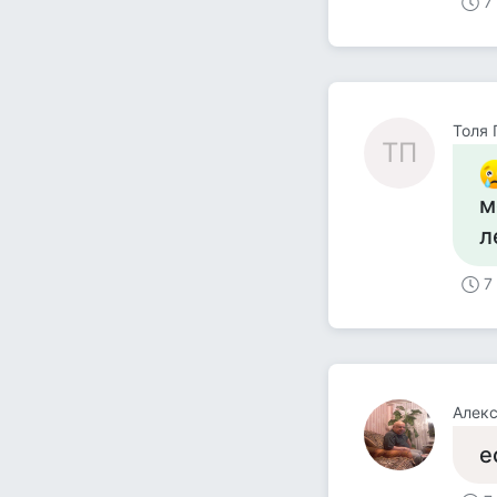
7
Толя 
ТП
м
л
7
Алекс
е