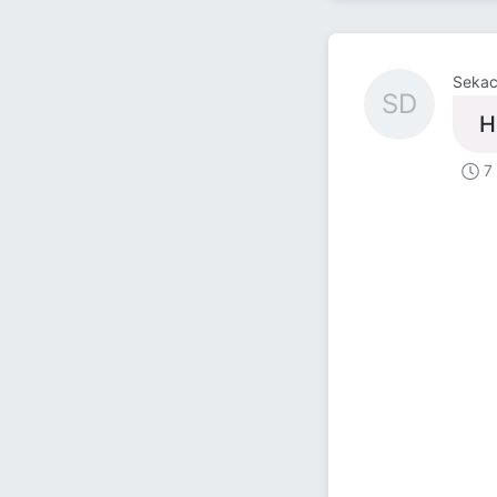
Sekac
SD
Н
7