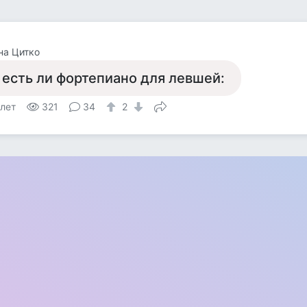
на Цитко
 есть ли фортепиано для левшей:
 лет
321
34
2