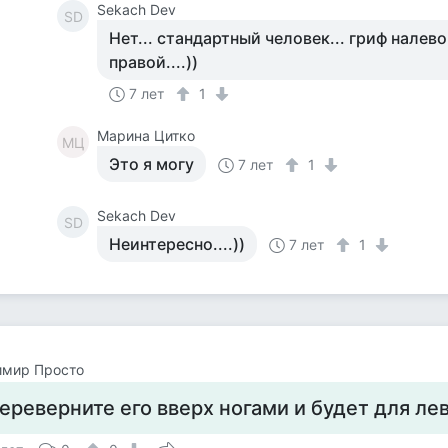
Sekach Dev
SD
Нет... стандартный человек... гриф налево
правой....))
7 лет
1
Марина Цитко
МЦ
Это я могу
7 лет
1
Sekach Dev
SD
Неинтересно....))
7 лет
1
имир Просто
ереверните его вверх ногами и будет для ле