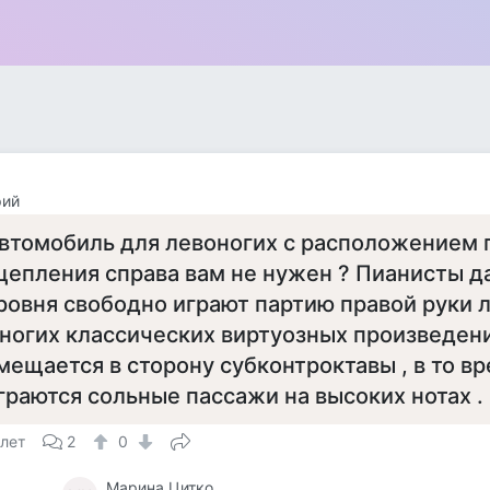
рий
втомобиль для левоногих с расположением 
цепления справа вам не нужен ? Пианисты д
ровня свободно играют партию правой руки л
ногих классических виртуозных произведени
мещается в сторону субконтроктавы , в то вр
граются сольные пассажи на высоких нотах .
 лет
2
0
Марина Цитко