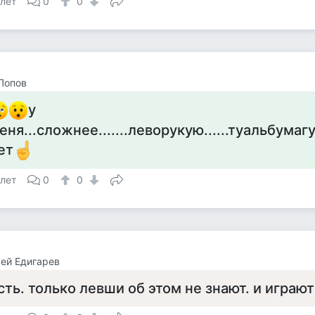
 лет
0
0
Попов
у
еня...сложнее.......леворукую......туальбумагу.
ет
 лет
0
0
ей Едигарев
сть. только левши об этом не знают. и играю