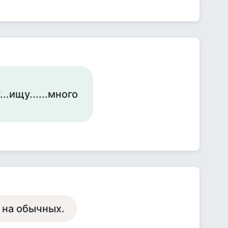
..ищу......много
т на обычных.