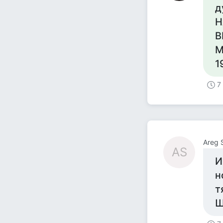
д
Н
В
М
1
7
Areg 
AS
И
н
т
Ш