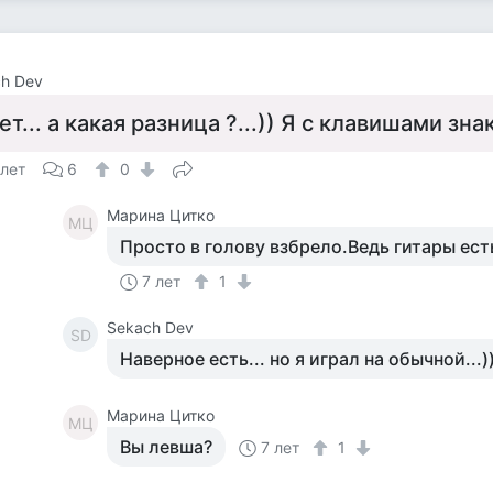
h Dev
ет... а какая разница ?...)) Я с клавишами знак
 лет
6
0
Марина Цитко
МЦ
Просто в голову взбрело.Ведь гитары ест
7 лет
1
Sekach Dev
SD
Наверное есть... но я играл на обычной...)
Марина Цитко
МЦ
Вы левша?
7 лет
1