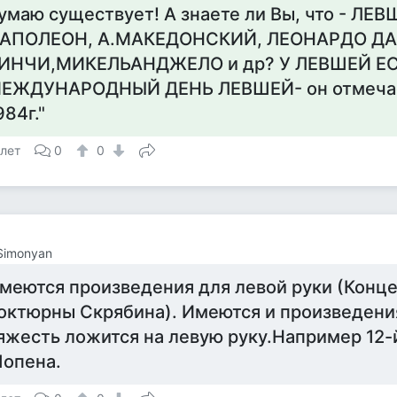
умаю существует! А знаете ли Вы, что - ЛЕ
АПОЛЕОН, А.МАКЕДОНСКИЙ, ЛЕОНАРДО ДА
ИНЧИ,МИКЕЛЬАНДЖЕЛО и др? У ЛЕВШЕЙ Е
ЕЖДУНАРОДНЫЙ ДЕНЬ ЛЕВШЕЙ- он отмечает
984г."
 лет
0
0
Simonyan
меются произведения для левой руки (Конце
октюрны Скрябина). Имеются и произведения
яжесть ложится на левую руку.Например 12-
опена.