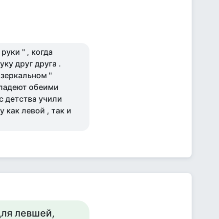
руки " , когда
уку друг друга .
 зеркальном "
владеют обеими
 с детства учили
 как левой , так и
для левшей,