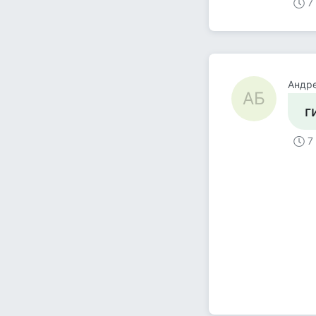
7
Андр
АБ
г
7