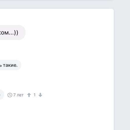
ом...))
ь такие.
)
7 лет
1