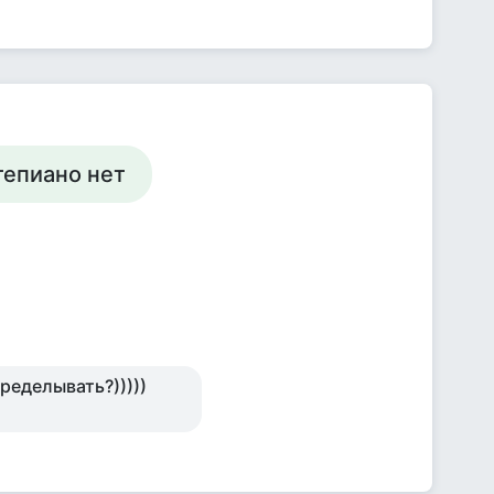
тепиано нет
еределывать?)))))