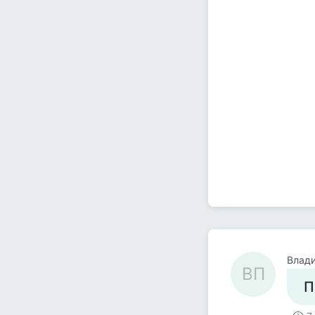
Влад
ВП
П