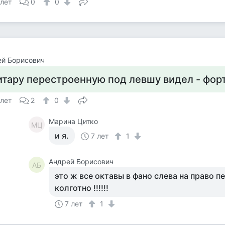
 лет
0
0
ей Борисович
итару перестроенную под левшу видел - фор
 лет
2
0
Марина Цитко
МЦ
и я.
7 лет
1
Андрей Борисович
АБ
это ж все октавы в фано слева на право п
колготно !!!!!!
7 лет
1