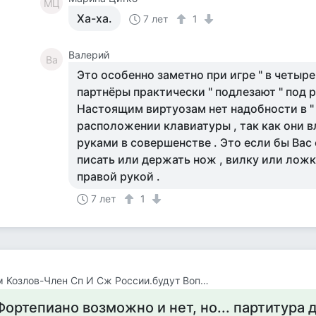
МЦ
Ха-ха.
7 лет
1
Валерий
Ва
Это особенно заметно при игре " в четыре 
партнёры практически " подлезают " под р
Настоящим виртуозам нет надобности в "
расположении клавиатуры , так как они 
руками в совершенстве . Это если бы Вас
писать или держать нож , вилку или ложку
правой рукой .
7 лет
1
Вадим Козлов-Член Сп И Сж России.будут Вопросы -Звоните 8 926 571 18 95
Фортепиано возможно и нет, но... партитура 