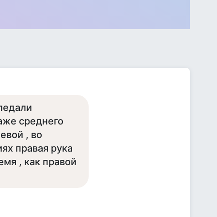
педали
аже среднего
евой , во
ях правая рука
емя , как правой