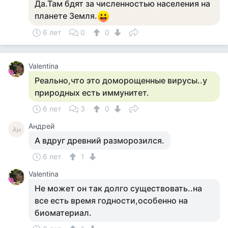
Да.Там бдят за численностью населения на
планете Земля.
6 лет
0
0
Valentina
Реально,что это доморощенные вирусы..у
природных есть иммунитет.
6 лет
3
0
Андрей
Ан
А вдруг древний разморозился.
6 лет
1
Valentina
Не может он так долго существовать..на
все есть время годности,особенно на
биоматериал.