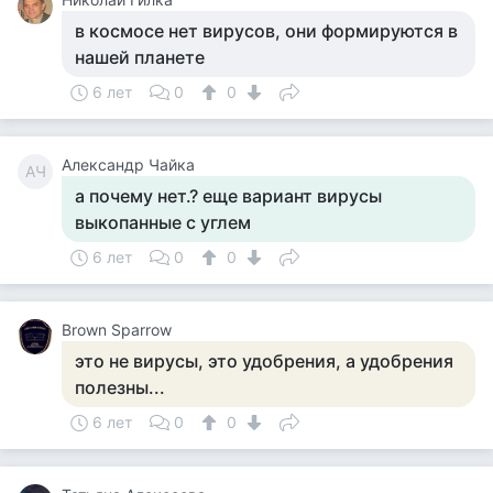
в космосе нет вирусов, они формируются в
нашей планете
6 лет
0
0
Александр Чайка
АЧ
а почему нет.? еще вариант вирусы
выкопанные с углем
6 лет
0
0
Brown Sparrow
это не вирусы, это удобрения, а удобрения
полезны...
6 лет
0
0