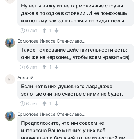
Ну нет я вижу их не гармоничные струны
даже в походке в стоянии .И не поможешь
им потому как зашорены.и не видят незги.
6 лет
1
Ермолова Инесса Станиславовна
Такое толкование действительности есть:
они же не червонец, чтобы всем нравиться)
6 лет
1
Андрей
Ан
Если нет в них душевного лада,даже
золотые они ,но счастье с ними не будет.
6 лет
1
Ермолова Инесса Станиславовна
Предположите, что им совсем не
интересно Ваше мнение: у них всё
нормально и без чьей то, не известной им,