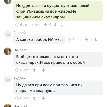
Нет,для этого и существует озоновый
слой.Убивающий все живое.Не
защищенное скафандром
6 лет
4
0
Андрей
Ан
А как же грибок НА мкс.
6 лет
1
Николай
В обще то космонавты,летают в
скафандрах.И все привезли с собой
6 лет
1
Андрей
Ан
Ну да это при всем при том ,что их
неделями кварцуют.
6 лет
1
Николай