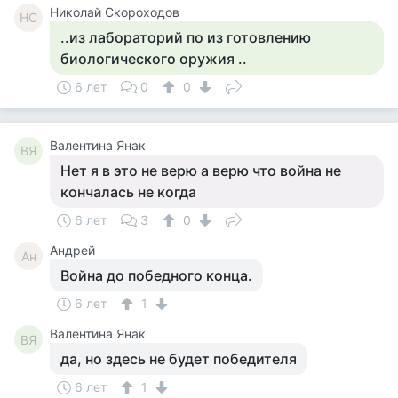
Николай Скороходов
НС
..из лабораторий по из готовлению
биологического оружия ..
6 лет
0
0
Валентина Янак
ВЯ
Нет я в это не верю а верю что война не
кончалась не когда
6 лет
3
0
Андрей
Ан
Война до победного конца.
6 лет
1
Валентина Янак
ВЯ
да, но здесь не будет победителя
6 лет
1