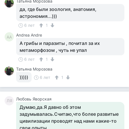
Татьяна Морозова
да, где были зоология, анатомия,
астрономия...)))
6 лет
1
Andrea Andre
AA
А грибы и паразиты , почитал за их
метаморфозом , чуть не упал
6 лет
1
Татьяна Морозова
)))))
6 лет
1
Любовь Яворская
ЛЯ
Думаю,да.Я давно об этом
задумывалась.Считаю,что более развитые
цивилизации проводят над нами какие-то
свои опыты.