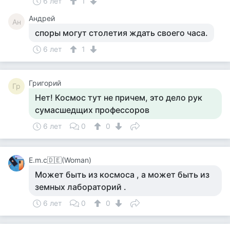
6 лет
1
Андрей
Ан
споры могут столетия ждать своего часа.
6 лет
1
Григорий
Гр
Нет! Космос тут не причем, это дело рук
сумасшедщих профессоров
6 лет
0
0
Е.m.c🇩🇪(Woman)
Может быть из космоса , а может быть из
земных лабораторий .
6 лет
0
0