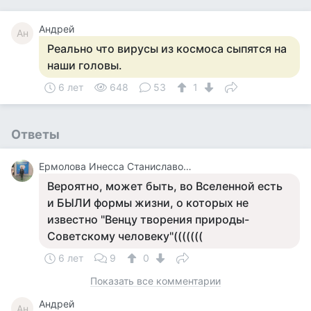
Андрей
Ан
Реально что вирусы из космоса сыпятся на
наши головы.
6 лет
648
53
1
Ответы
Ермолова Инесса Станиславовна
Вероятно, может быть, во Вселенной есть
и БЫЛИ формы жизни, о которых не
известно "Венцу творения природы-
Советскому человеку"(((((((
6 лет
9
0
Показать все комментарии
Андрей
Ан