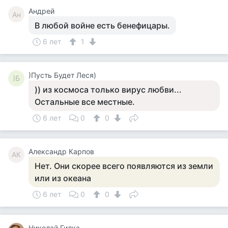
Андрей
Ан
В любой войне есть бенефицары.
6 лет
1
)Пусть Будет Леся)
)Б
)) из космоса только вирус любви...
Остальные все местные.
6 лет
0
0
Александр Карпов
АК
Нет. Они скорее всего появляются из земли
или из океана
6 лет
0
0
Николай Гилка