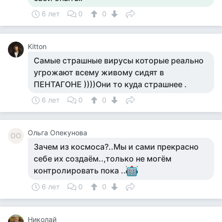
6 лет
0
0
Kitton
Самые страшные вирусы которые реально
угрожают всему живому сидят в
ПЕНТАГОНЕ ))))Они то куда страшнее .
6 лет
0
0
Ольга Опекунова
ОО
Зачем из космоса?..Мы и сами прекрасно
себе их создаём..,только не могём
контролировать пока ..
6 лет
0
0
Николай