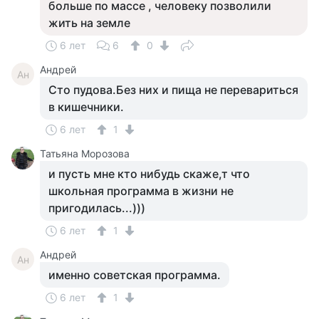
больше по массе , человеку позволили
жить на земле
6 лет
6
0
Андрей
Ан
Сто пудова.Без них и пища не перевариться
в кишечники.
6 лет
1
Татьяна Морозова
и пусть мне кто нибудь скаже,т что
школьная программа в жизни не
пригодилась...)))
6 лет
1
Андрей
Ан
именно советская программа.
6 лет
1