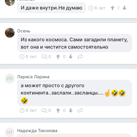
И даже внутри.Не думаю
6 лет
1
Осень
Из какого космоса. Сами загадили планету,
вот она и чистится самостоятельно
6 лет
0
0
Лариса Ларина
ЛЛ
а может просто с другого
континента..заслали..засланцы....
6 лет
0
0
Надежда Тихонова
НТ