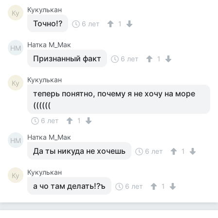
Кукулькан
Ку
Точно!?
6 лет
1
Натка М_Мак
НМ
Признанный факт
6 лет
1
Кукулькан
Ку
теперь понятно, почему я не хочу на море
((((((
6 лет
1
Натка М_Мак
НМ
Да ты никуда не хочешь
6 лет
1
Кукулькан
Ку
а чо там делать!?ъ
6 лет
1