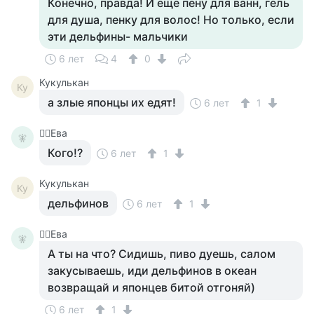
Конечно, правда! И еще пену для ванн, гель
для душа, пенку для волос! Но только, если
эти дельфины- мальчики
6 лет
4
0
Кукулькан
Ку
а злые японцы их едят!
6 лет
1
🧚‍♀️Ева
🧚‍
Кого!?
6 лет
1
Кукулькан
Ку
дельфинов
6 лет
1
🧚‍♀️Ева
🧚‍
А ты на что? Сидишь, пиво дуешь, салом
закусываешь, иди дельфинов в океан
возвращай и японцев битой отгоняй)
6 лет
1