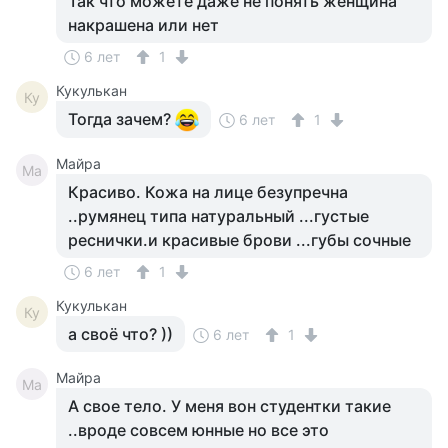
Так что можете даже не понять женщина
накрашена или нет
6 лет
1
Кукулькан
Ку
Тогда зачем?
6 лет
1
Майра
Ма
Красиво. Кожа на лице безупречна
..румянец типа натуральный ...густые
реснички.и красивые брови ...губы сочные
6 лет
1
Кукулькан
Ку
а своё что? ))
6 лет
1
Майра
Ма
А свое тело. У меня вон студентки такие
..вроде совсем юнные но все это