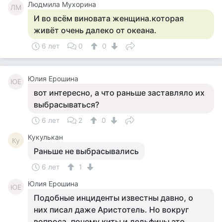
Людмила Мухорина
ЛМ
И во всём виновата женщина.которая
живёт очень далеко от океана.
6 лет
0
0
Юлия Ерошина
ЮЕ
вот интересно, а что раньше заставляло их
выбрасываться?
6 лет
2
0
Кукулькан
Ку
Раньше не выбрасывались
6 лет
1
Юлия Ерошина
ЮЕ
Подобные инциденты известны давно, о
них писал даже Аристотель. Но вокруг
вопроса, почему киты и дельфины это