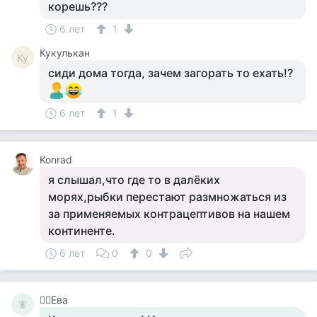
корешь???
6 лет
1
Кукулькан
Ку
сиди дома тогда, зачем загорать то ехать!?
6 лет
1
Konrad
я слышал,что где то в далёких
морях,рыбки перестают размножаться из
за применяемых контрацептивов на нашем
континенте.
6 лет
0
0
🧚‍♀️Ева
🧚‍