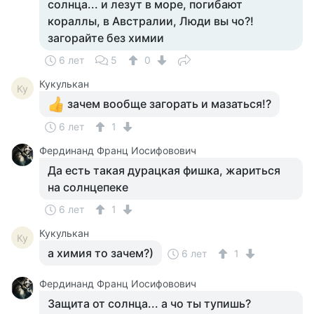
солнца... и лезут в море, погибают
кораллы, в Австралии, Люди вы чо?!
загорайте без химии
6 лет
5
0
Кукулькан
Ку
зачем вообще загорать и мазаться!?
6 лет
1
Фердинанд Франц Иосифовович
Да есть такая дурацкая фишка, жариться
на солнцепеке
6 лет
1
Кукулькан
Ку
а химия то зачем?)
6 лет
1
Фердинанд Франц Иосифовович
Защита от солнца... а чо ты тупишь?