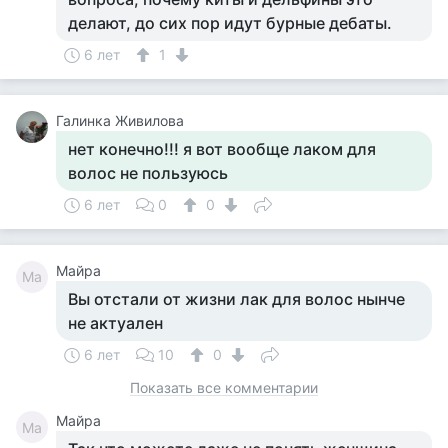
делают, до сих пор идут бурные дебаты.
6 лет
1
Галинка Живилова
нет конечно!!! я вот вообще лаком для
волос не пользуюсь
6 лет
0
0
Майра
Ма
Вы отстали от жизни лак для волос нынче
не актуален
6 лет
10
0
Показать все комментарии
Майра
Ма