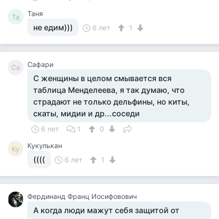
Таня
Та
не едим)))
6 лет
1
Сафари
Са
С женщины в целом смывается вся
таблица Менделеева, я так думаю, что
страдают не только дельфины, но киты,
скаты, мидии и др...соседи
6 лет
1
0
Кукулькан
Ку
((((
6 лет
1
Фердинанд Франц Иосифовович
А когда люди мажут себя защитой от