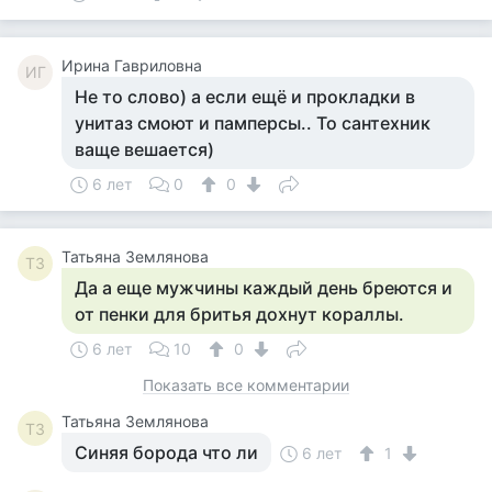
Ирина Гавриловна
ИГ
Не то слово) а если ещё и прокладки в
унитаз смоют и памперсы.. То сантехник
ваще вешается)
6 лет
0
0
Татьяна Землянова
ТЗ
Да а еще мужчины каждый день бреются и
от пенки для бритья дохнут кораллы.
6 лет
10
0
Показать все комментарии
Татьяна Землянова
ТЗ
Синяя борода что ли
6 лет
1