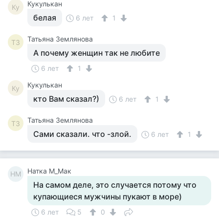
Кукулькан
Ку
белая
6 лет
1
Татьяна Землянова
ТЗ
А почему женщин так не любите
6 лет
1
Кукулькан
Ку
кто Вам сказал?)
6 лет
1
Татьяна Землянова
ТЗ
Сами сказали. что -злой.
6 лет
1
Натка М_Мак
НМ
На самом деле, это случается потому что
купающиеся мужчины пукают в море)
6 лет
5
0