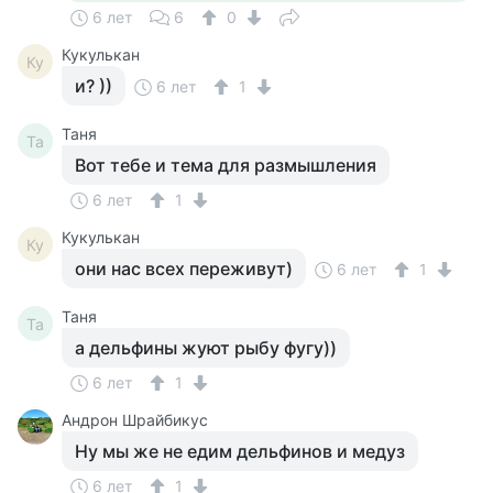
6 лет
6
0
Кукулькан
Ку
и? ))
6 лет
1
Таня
Та
Вот тебе и тема для размышления
6 лет
1
Кукулькан
Ку
они нас всех переживут)
6 лет
1
Таня
Та
а дельфины жуют рыбу фугу))
6 лет
1
Андрон Шрайбикус
Ну мы же не едим дельфинов и медуз
6 лет
1