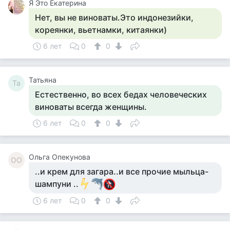
Я Это Екатерина
Нет, вы не виноваты.Это индонезийки,
кореянки, вьетнамки, китаянки)
6 лет
0
0
Татьяна
Та
Естественно, во всех бедах человеческих
виноваты всегда женщины.
6 лет
0
0
Ольга Опекунова
ОО
..и крем для загара..и все прочие мыльца-
шампуни ..
6 лет
0
0