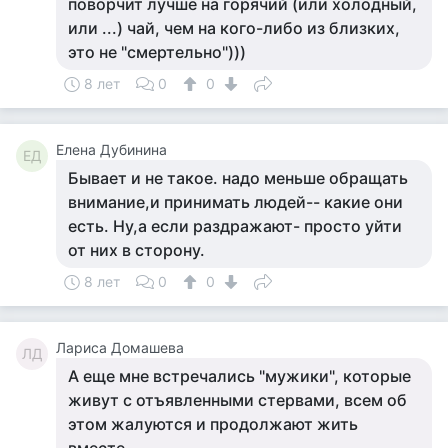
поворчит лучше на горячий (или холодный,
или ...) чай, чем на кого-либо из близких,
это не "смертельно")))
8 лет
0
0
Елена Дубинина
ЕД
Бывает и не такое. надо меньше обращать
внимание,и принимать людей-- какие они
есть. Ну,а если раздражают- просто уйти
от них в сторону.
8 лет
0
0
Лариса Домашева
ЛД
А еще мне встречались "мужики", которые
живут с отъявленными стервами, всем об
этом жалуются и продолжают жить