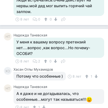
люди встречались.очень действует на
нервы.мой дед мог выпить горячий чай
залпом.
8 лет
0
0
Надежда Таневская
НТ
У меня к вашему вопросу претензий
нет....вопрос ,как вопрос...Но почему-
ОСОБИ?
8 лет
2
0
Хасан Оглы Мухамедов
ХО
Потому что особенные )
8 лет
1
Надежда Таневская
НТ
А я даже и не догадывалась, что
особенные...могут так называться!!!
8 лет
1