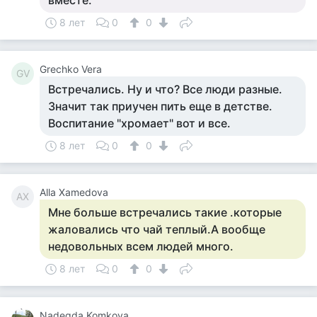
вместе.
8 лет
0
0
Grechko Vera
GV
Встречались. Ну и что? Все люди разные.
Значит так приучен пить еще в детстве.
Воспитание "хромает" вот и все.
8 лет
0
0
Alla Xamedova
AX
Мне больше встречались такие .которые
жаловались что чай теплый.А вообще
недовольных всем людей много.
8 лет
0
0
Nadegda Komkova