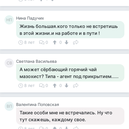
Нина Падучих
НП
Жизнь большая.кого только не встретишь
в этой жизни.и на работе и в пути !
8 лет
0
0
Светлана Васильева
СВ
А может сёрбающий горячий чай
мазохист? Типа - агент под прикрытием.....
8 лет
0
0
Валентина Поповская
ВП
Такие особи мне не встречались. Ну что
тут скажешь, каждому свое.
8 лет
0
0