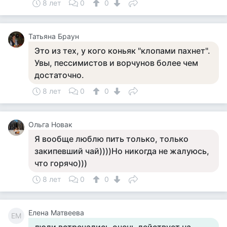
8 лет
0
0
Татьяна Браун
Это из тех, у кого коньяк "клопами пахнет".
Увы, пессимистов и ворчунов более чем
достаточно.
8 лет
0
0
Ольга Новак
Я вообще люблю пить только, только
закипевший чай))))Но никогда не жалуюсь,
что горячо)))
8 лет
0
0
Елена Матвеева
ЕМ