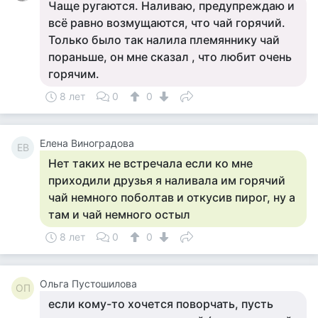
Чаще ругаются. Наливаю, предупреждаю и
всё равно возмущаются, что чай горячий.
Только было так налила племяннику чай
пораньше, он мне сказал , что любит очень
горячим.
8 лет
0
0
Елена Виноградова
ЕВ
Нет таких не встречала если ко мне
приходили друзья я наливала им горячий
чай немного поболтав и откусив пирог, ну а
там и чай немного остыл
8 лет
0
0
Ольга Пустошилова
ОП
если кому-то хочется поворчать, пусть