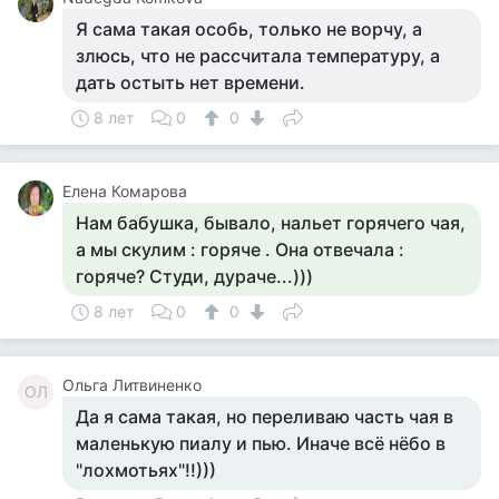
Я сама такая особь, только не ворчу, а
злюсь, что не рассчитала температуру, а
дать остыть нет времени.
8 лет
0
0
Елена Комарова
Нам бабушка, бывало, нальет горячего чая,
а мы скулим : горяче . Она отвечала :
горяче? Студи, дураче...)))
8 лет
0
0
Ольга Литвиненко
ОЛ
Да я сама такая, но переливаю часть чая в
маленькую пиалу и пью. Иначе всё нёбо в
"лохмотьях"!!)))