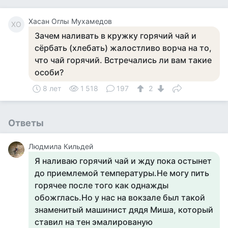
Хасан Оглы Мухамедов
ХО
Зачем наливать в кружку горячий чай и
сёрбать (хлебать) жалостливо ворча на то,
что чай горячий. Встречались ли вам такие
особи?
8 лет
1 518
197
2
Ответы
Людмила Кильдей
Я наливаю горячий чай и жду пока остынет
до приемлемой температуры.Не могу пить
горячее после того как однажды
обожглась.Но у нас на вокзале был такой
знаменитый машинист дядя Миша, который
ставил на тен эмалированую