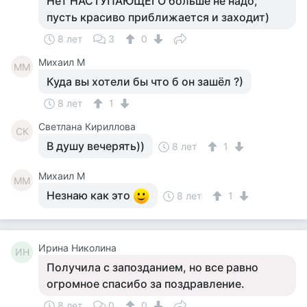
Нет НАСТУПАЮЩЕГО больше не надо,
пусть красиво приближается и заходит)
8 лет
3
0
Михаил М
ММ
Куда вы хотели бы что б он зашёл ?)
8 лет
1
Светлана Кириллова
СК
В душу вечерять))
8 лет
1
Михаил М
ММ
Незнаю как это
8 лет
1
Ирина Николина
ИН
Получила с запозданием, но все равно
огромное спасибо за поздравление.
8 лет
0
0