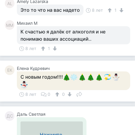
Amely Lazarska
AL
Это то что на вас надето
8 лет
1
Михаил М
ММ
К счастью я далёк от алкоголя и не
понимаю ваших ассоциаций..
8 лет
1
Елена Кудревич
ЕК
С новым годом!!!!
8 лет
0
0
Даль Светлая
ДС
Нажмите,