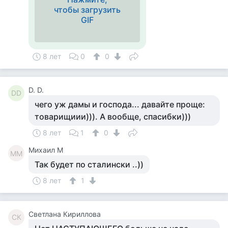
чтобы загрузить
GIF
8 лет
0
0
D. D.
DD
чего уж дамы и господа... давайте проще:
товарищиии))). А вообще, спасибки)))
8 лет
1
0
Михаил М
ММ
Так будет по сталински ..))
8 лет
1
Светлана Кириллова
СК