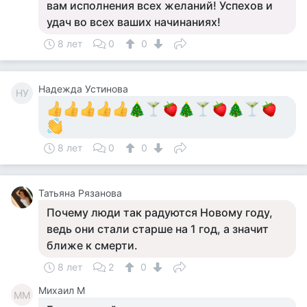
вам исполнения всех желаний! Успехов и
удач во всех ваших начинаниях!
8 лет
0
0
Надежда Устинова
НУ
8 лет
0
0
Татьяна Рязанова
Почему люди так радуются Новому году,
ведь они стали старше на 1 год, а значит
ближе к смерти.
8 лет
2
0
Михаил М
ММ