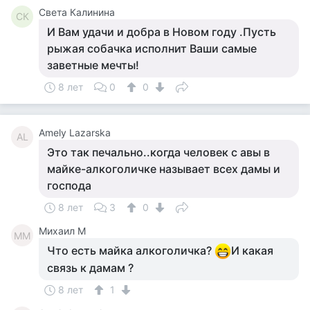
Света Калинина
СК
И Вам удачи и добра в Новом году .Пусть
рыжая собачка исполнит Ваши самые
заветные мечты!
8 лет
0
0
Amely Lazarska
AL
Это так печально..когда человек с авы в
майке-алкоголичке называет всех дамы и
господа
8 лет
3
0
Михаил М
ММ
Что есть майка алкоголичка?
И какая
связь к дамам ?
8 лет
1