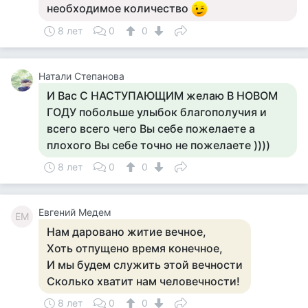
необходимое количество
8 лет
0
0
Натали Степанова
И Вас С НАСТУПАЮЩИМ желаю В НОВОМ
ГОДУ побольше улыбок благополучия и
всего всего чего Вы себе пожелаете а
плохого Вы себе точно не пожелаете ))))
8 лет
0
0
Евгений Медем
ЕМ
Нам даровано житие вечное,
Хоть отпущено время конечное,
И мы будем служить этой вечности
Сколько хватит нам человечности!
8 лет
0
0