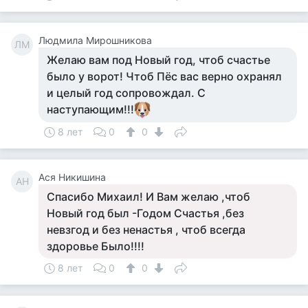
Людмила Мирошникова
ЛМ
Желаю вам под Новый год, чтоб счастье
было у ворот! Чтоб Пёс вас верно охранял
и целый год сопровождал. С
наступающим!!!
8 лет
0
0
Ася Никишина
АН
Спасибо Михаил! И Вам желаю ,чтоб
Новый год был -Годом Счастья ,без
невзгод и без ненастья , чтоб всегда
здоровье Было!!!!
8 лет
0
0