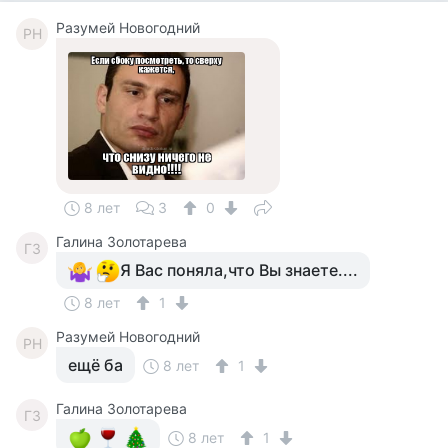
Разумей Новогодний
РН
8 лет
3
0
Галина Золотарева
ГЗ
Я Вас поняла,что Вы знаете....
8 лет
1
Разумей Новогодний
РН
ещё ба
8 лет
1
Галина Золотарева
ГЗ
8 лет
1