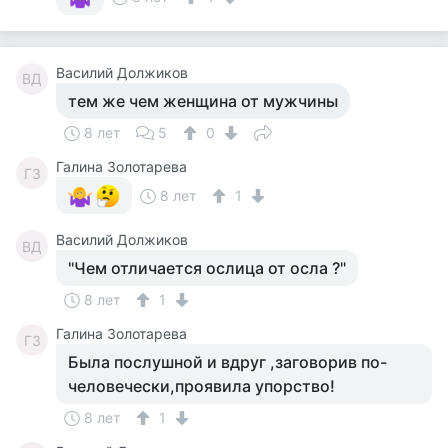
Василий Должиков
ВД
тем же чем женщина от мужчины
8 лет
5
0
Галина Золотарева
ГЗ
8 лет
1
Василий Должиков
ВД
"Чем отличается ослица от осла ?"
8 лет
1
Галина Золотарева
ГЗ
Была послушной и вдруг ,заговорив по-
человечески,проявила упорство!
8 лет
1