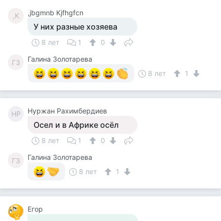
,jbgmnb Kjfhgfcn
,K
У них разные хозяева
8 лет
1
0
Галина Золотарева
ГЗ
8 лет
1
Нуржан Рахимбердиев
НР
Осел и в Африке осёл
8 лет
1
0
Галина Золотарева
ГЗ
8 лет
1
Егор