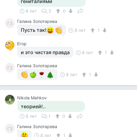
гениталиями
8 лет
3
0
Галина Золотарева
ГЗ
Пусть так!
8 лет
1
Егор
и это чистая правда
8 лет
1
Галина Золотарева
ГЗ
8 лет
1
Nikola Mahkov
теорией!..
8 лет
1
0
Галина Золотарева
ГЗ
8 лет
1