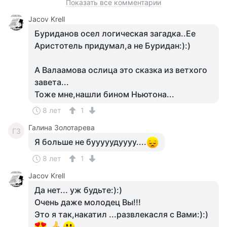
Показать все комментарии
Jacov Krell
Буриданов осел логическая загадка..Ее
Аристотель придумал,а не Буридан:):)
А Валаамова ослица это сказка из ветхого
завета...
Тоже мне,нашли бином Ньютона...
8 лет
1
Галина Золотарева
ГЗ
Я больше не бууууудуууу....
8 лет
1
Jacov Krell
Да нет... уж будьте:):)
Очень даже молодец Вы!!!
Это я так,накатил ...развлекасля с Вами:):)