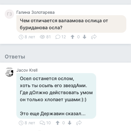
Галина Золотарева
ГЗ
Чем отличается валаамова ослица от
буриданова осла?
8 лет
81
12
0
Ответы
Jacov Krell
Осел останется ослом,
хоть ты осыпь его звездАми.
Где дОлжно действовать умом
он только хлопает ушами:):)
Это еще Державин сказал...
8 лет
10
0