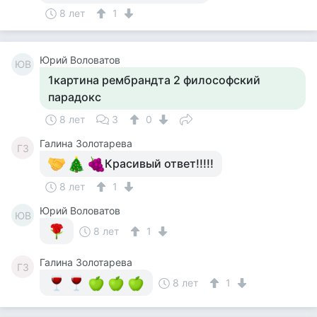
8 лет
1
Юрий Воловатов
ЮВ
1картина рембрандта 2 философский
парадокс
8 лет
3
0
Галина Золотарева
ГЗ
Красивый ответ!!!!!
8 лет
1
Юрий Воловатов
ЮВ
8 лет
1
Галина Золотарева
ГЗ
8 лет
1