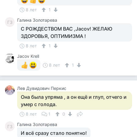
8 лет
1
Галина Золотарева
ГЗ
С РОЖДЕСТВОМ ВАС ,Jacov! ЖЕЛАЮ
ЗДОРОВЬЯ, ОПТИМИЗМА !
8 лет
1
Jacov Krell
8 лет
1
Лев Дувидович Перкис
Она была упряма , а он ещё и глуп, отчего и
умер с голода.
8 лет
1
0
Галина Золотарева
ГЗ
И всё сразу стало понятно!