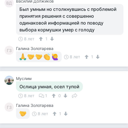
Василий Должиков
ВД
Был умным но столкнувшись с проблемой
принятия решения с совершенно
одинаковой информацией по поводу
выбора кормушки умер с голоду
8 лет
1
Галина Золотарева
ГЗ
8 лет
1
Муслим
Ослица умная, осел тупой
8 лет
1
0
Галина Золотарева
ГЗ
8 лет
1