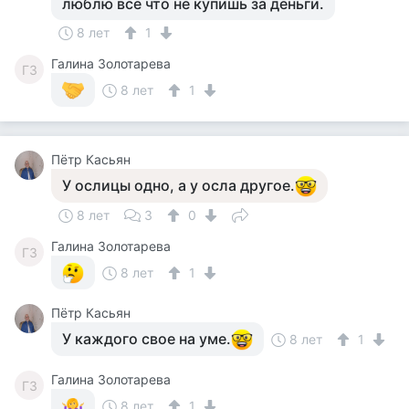
люблю все что не купишь за деньги.
8 лет
1
Галина Золотарева
ГЗ
8 лет
1
Пётр Касьян
У ослицы одно, а у осла другое.
8 лет
3
0
Галина Золотарева
ГЗ
8 лет
1
Пётр Касьян
У каждого свое на уме.
8 лет
1
Галина Золотарева
ГЗ
8 лет
1