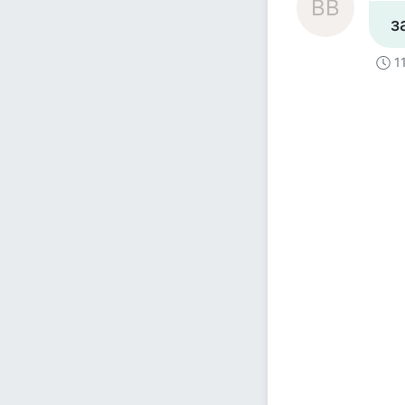
ВВ
з
1