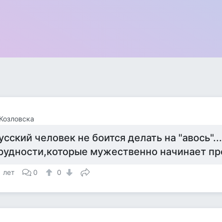
Козловска
усский человек не боится делать на "авось"..
рудности,которые мужественно начинает пре
1 лет
0
0