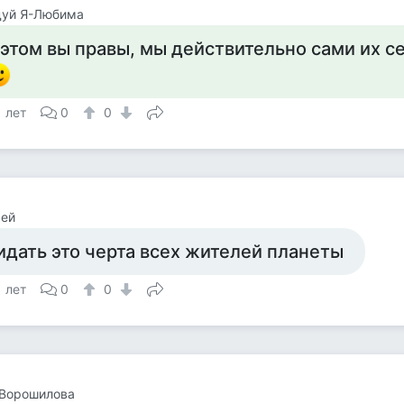
дуй Я-Любима
 этом вы правы, мы действительно сами их се
1 лет
0
0
сей
идать это черта всех жителей планеты
1 лет
0
0
 Ворошилова