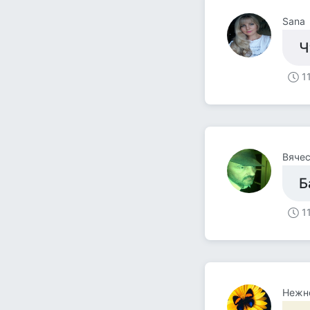
Sana
Ч
1
Вячес
Б
1
Нежн