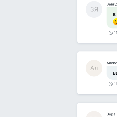
Зави
ЗЯ
в
1
Алек
Ал
в
1
Вера