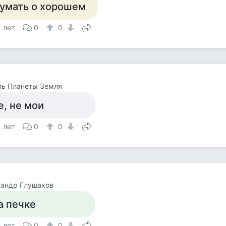
умать о хорошем
1 лет
0
0
ль Планеты Земля
е, не мои
1 лет
0
0
сандр Глушаков
а печке
1 лет
0
0