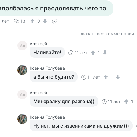
адолбалась я преодолевать чего то
1 лет
13
0
Показать все комментарии
Алексей
Ал
Наливайте!
11 лет
1
Ксения Голубева
а Вы что будите?
11 лет
1
Алексей
Ал
Минералку для разгона))
11 лет
1
Ксения Голубева
Ну нет, мы с язвенниками не дружим)))