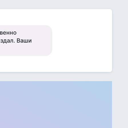
твенно
оздал. Ваши