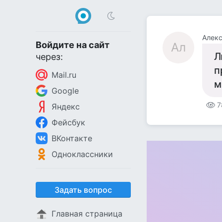
Алек
Войдите на сайт
Ал
Л
через:
п
Mail.ru
м
Google
7
Яндекс
Фейсбук
ВКонтакте
Одноклассники
Задать вопрос
Главная страница