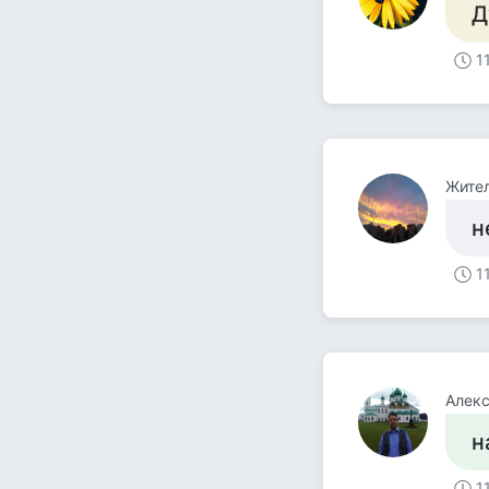
Д
1
Жите
н
1
Алек
н
1