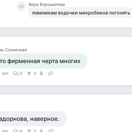
Вера Ворошилова
ВВ
язвеникам водочки микробиков погонять
вь Солнечная
то фирменная черта многих
1 лет
0
0
адорнова, наверное.
1 лет
4
0