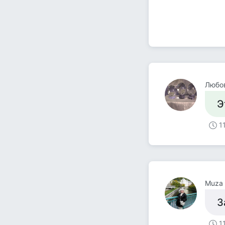
Любо
Э
1
Muza
З
1