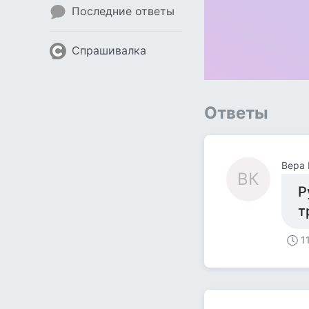
Последние ответы
Спрашивалка
Ответы
Вера 
ВК
Р
т
1