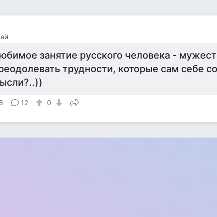
сей
юбимое занятие русского человека - мужес
реодолевать трудности, которые сам себе с
ысли?..))
8
12
0