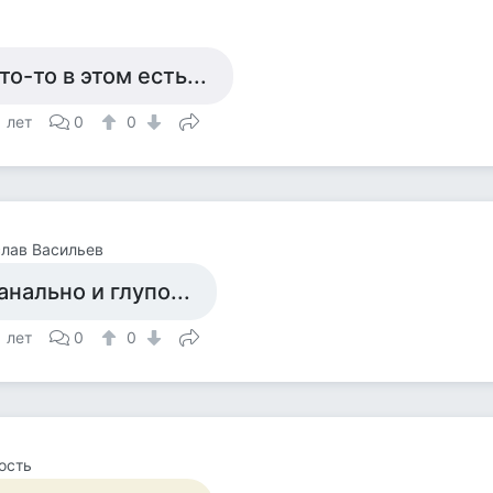
то-то в этом есть...
1 лет
0
0
лав Васильев
анально и глупо...
1 лет
0
0
ость