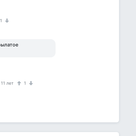
1
крылатое
11 лет
1