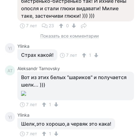
бистренько-бистренько так! И ихние гены
опосля и стали глюки видавати! Милие
таке, застенчиви глюки! ))) )))
7 лет
23
0
Показать все комментарии
Ylinka
Yl
Страх какой!
7 лет
1
Aleksandr Tarnovsky
AT
Вот из этих белых "шариков" и получается
шелк... )))
7 лет
1
Ylinka
Yl
Шелк,это хорошо,а червяк это кака!
7 лет
1