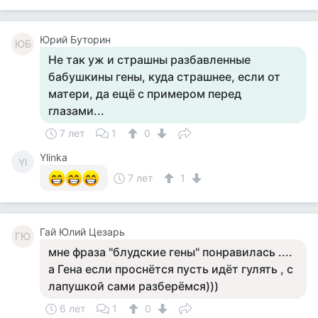
Юрий Буторин
ЮБ
Не так уж и страшны разбавленные
бабушкины гены, куда страшнее, если от
матери, да ещё с примером перед
глазами...
7 лет
1
0
Ylinka
Yl
7 лет
1
Гай Юлий Цезарь
ГЮ
мне фраза "блудские гены" понравилась ....
а Гена если проснётся пусть идёт гулять , с
лапушкой сами разберёмся)))
6 лет
1
0