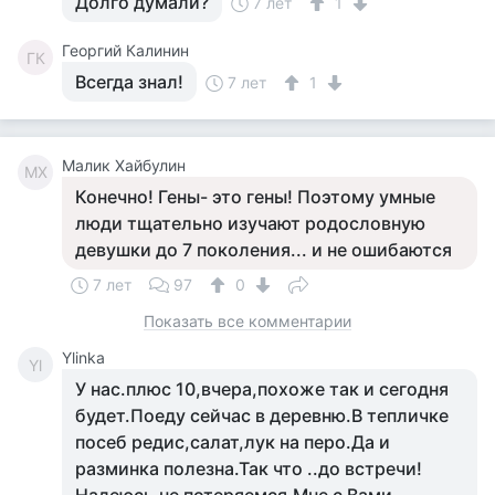
Долго думали?
7 лет
1
Георгий Калинин
ГК
Всегда знал!
7 лет
1
Малик Хайбулин
МХ
Конечно! Гены- это гены! Поэтому умные
люди тщательно изучают родословную
девушки до 7 поколения... и не ошибаются
7 лет
97
0
Показать все комментарии
Ylinka
Yl
У нас.плюс 10,вчера,похоже так и сегодня
будет.Поеду сейчас в деревню.В тепличке
посеб редис,салат,лук на перо.Да и
разминка полезна.Так что ..до встречи!