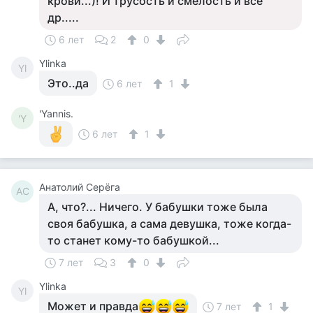
крови...)! И трусость и смелость и все
др.....
6 лет
2
0
Ylinka
Yl
Это..да
6 лет
1
'Yannis.
'Y
6 лет
1
Анатолий Серёга
АС
А, что?... Ничего. У бабушки тоже была
своя бабушка, а сама девушка, тоже когда-
то станет кому-то бабушкой...
7 лет
3
0
Ylinka
Yl
Может и правда
7 лет
1