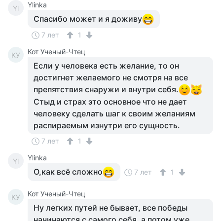
Ylinka
Yl
Спасибо может и я доживу
7 лет
1
Кот Ученый-Чтец
КУ
Если у человека есть желание, то он
достигнет желаемого не смотря на все
препятствия снаружи и внутри себя.
Стыд и страх это основное что не дает
человеку сделать шаг к своим желаниям
распираемым изнутри его сущность.
7 лет
1
Ylinka
Yl
О,как всё сложно
7 лет
1
Кот Ученый-Чтец
КУ
Ну легких путей не бывает, все победы
начинаются с самого себя, а потом уже