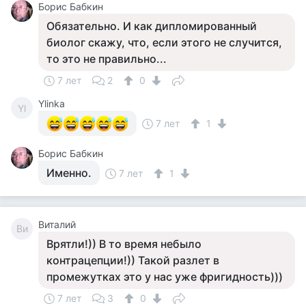
Борис Бабкин
Обязательно. И как дипломированный
биолог скажу, что, если этого не случится,
то это не правильно...
7 лет
2
0
Ylinka
Yl
7 лет
1
Борис Бабкин
Именно.
7 лет
1
Виталий
Ви
Врятли!)) В то время небыло
контрацепции!)) Такой разлет в
промежутках это у нас уже фригидность)))
7 лет
3
0