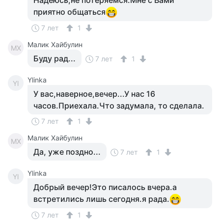
Надеюсь,не потеряемся.Мне с Вами
приятно общаться
7 лет
1
Малик Хайбулин
МХ
Буду рад...
7 лет
1
Ylinka
Yl
У вас,наверное,вечер...У нас 16
часов.Приехала.Что задумала, то сделала.
7 лет
1
Малик Хайбулин
МХ
Да, уже поздно...
7 лет
1
Ylinka
Yl
Добрый вечер!Это писалось вчера.а
встретились лишь сегодня.я рада.
7 лет
1