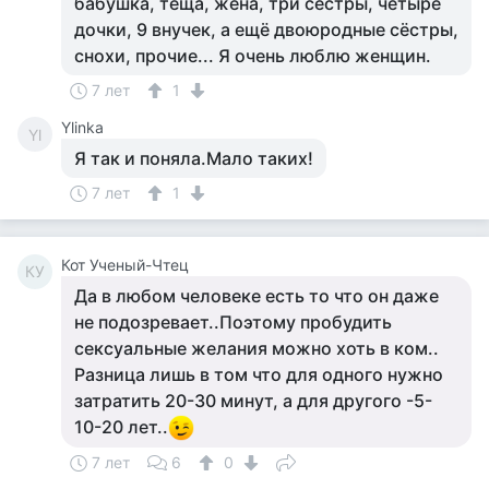
бабушка, тёща, жена, три сестры, четыре
дочки, 9 внучек, а ещё двоюродные сёстры,
снохи, прочие... Я очень люблю женщин.
7 лет
1
Ylinka
Yl
Я так и поняла.Мало таких!
7 лет
1
Кот Ученый-Чтец
КУ
Да в любом человеке есть то что он даже
не подозревает..Поэтому пробудить
сексуальные желания можно хоть в ком..
Разница лишь в том что для одного нужно
затратить 20-30 минут, а для другого -5-
10-20 лет..
7 лет
6
0