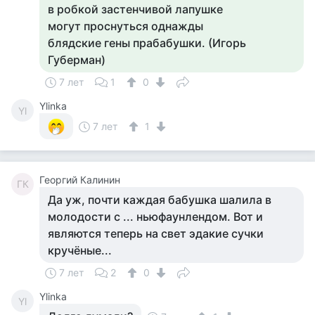
в робкой застенчивой лапушке
могут проснуться однажды
блядские гены прабабушки. (Игорь
Губерман)
7 лет
1
0
Ylinka
Yl
7 лет
1
Георгий Калинин
ГК
Да уж, почти каждая бабушка шалила в
молодости с ... ньюфаунлендом. Вот и
являются теперь на свет эдакие сучки
кручёные...
7 лет
2
0
Ylinka
Yl