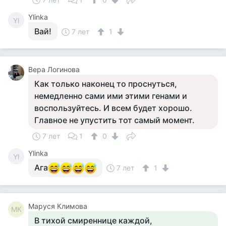
Ylinka
Yl
Вай!
7 лет
1
Вера Логинова
Как только наконец то проснуться,
немедленно сами ими этими генами и
воспользуйтесь. И всем будет хорошо.
Главное не упустить тот самый момент.
7 лет
1
0
Ylinka
Yl
Ага
7 лет
1
Маруся Климова
МК
В тихой смиреннице каждой,