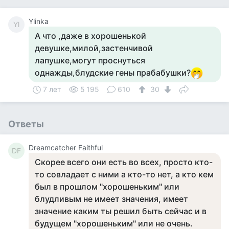
Ylinka
Yl
А что ,даже в хорошенькой
девушке,милой,застенчивой
лапушке,могут проснуться
однажды,блудские гены прабабушки?
7 лет
5 195
610
30
Ответы
Dreamcatcher Faithful
DF
Скорее всего они есть во всех, просто кто-
то совладает с ними а кто-то нет, а кто кем
был в прошлом "хорошеньким" или
блудливым не имеет значения, имеет
значение каким ты решил быть сейчас и в
будущем "хорошеньким" или не очень.