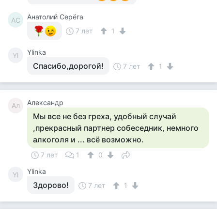
Анатолий Серёга
АС
7 лет
1
Ylinka
Yl
Спасибо,дорогой!
7 лет
1
Александр
Ал
Мы все не без греха, удобный случай
,прекрасный партнер собеседник, немного
алкоголя и ... всё возможно.
7 лет
1
0
Ylinka
Yl
Здорово!
7 лет
1