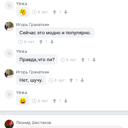
Ylinka
Yl
6 лет
1
Игорь Гранаткин
Сейчас это модно и популярно.
6 лет
1
Ylinka
Yl
Правда,что ли?
6 лет
1
Игорь Гранаткин
Нет, шучу.
6 лет
1
Ylinka
Yl
6 лет
1
Леонид Шестаков