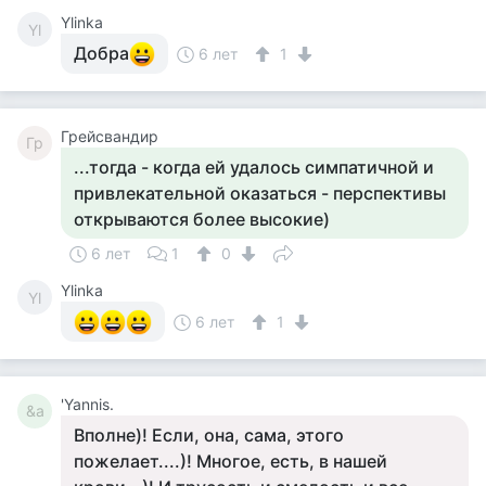
Ylinka
Yl
Добра
6 лет
1
Грейсвандир
Гр
...тогда - когда ей удалось симпатичной и
привлекательной оказаться - перспективы
открываются более высокие)
6 лет
1
0
Ylinka
Yl
6 лет
1
'Yannis.
&a
Вполне)! Если, она, сама, этого
пожелает....)! Многое, есть, в нашей