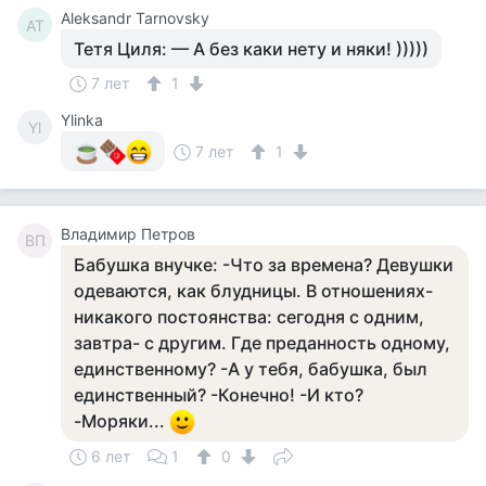
Aleksandr Tarnovsky
AT
Тетя Циля: — А без каки нету и няки! )))))
7 лет
1
Ylinka
Yl
7 лет
1
Владимир Петров
ВП
Бабушка внучке: -Что за времена? Девушки
одеваются, как блудницы. В отношениях-
никакого постоянства: сегодня с одним,
завтра- с другим. Где преданность одному,
единственному? -А у тебя, бабушка, был
единственный? -Конечно! -И кто?
-Моряки...
6 лет
1
0