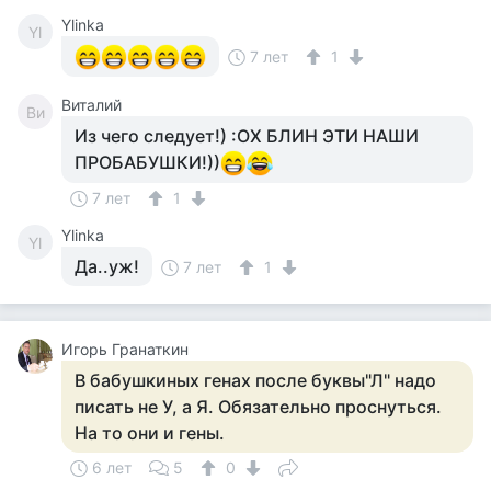
Ylinka
Yl
7 лет
1
Виталий
Ви
Из чего следует!) :ОХ БЛИН ЭТИ НАШИ
ПРОБАБУШКИ!))
7 лет
1
Ylinka
Yl
Да..уж!
7 лет
1
Игорь Гранаткин
В бабушкиных генах после буквы"Л" надо
писать не У, а Я. Обязательно проснуться.
На то они и гены.
6 лет
5
0