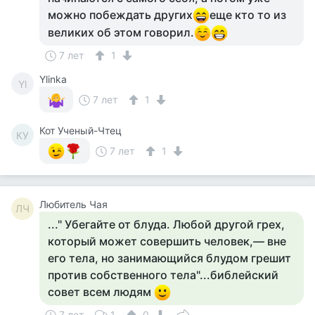
можно побеждать других
еще кто то из
великих об этом говорил.
7 лет
1
Ylinka
Yl
7 лет
1
Кот Ученый-Чтец
КУ
7 лет
1
Любитель Чая
ЛЧ
..." Убегайте от блуда. Любой другой грех,
который может совершить человек,— вне
его тела, но занимающийся блудом грешит
против собственного тела"...библейский
совет всем людям
7 лет
1
0