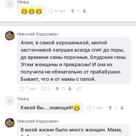
Ylinka
Yl
6 лет
1
Николай Ходосевич
Алия, в самой хорошенькой, милой
застенчивой лапушке всегда спят до поры,
до времени самы порочные, блудские гены.
Этим женщины и прекрасны! И она их
получила не обязательно от прабабушки.
Бывает, что и от мамы с папой.
7 лет
3
0
Ylinka
Yl
Какой Вы....знающий!
7 лет
1
Николай Ходосевич
В моей жизни было много женщин. Мама,