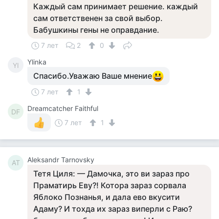
Каждый сам принимает решение. каждый
сам ответственен за свой выбор.
Бабушкины гены не оправдание.
7 лет
2
0
Ylinka
Yl
Спасибо.Уважаю Ваше мнение
7 лет
1
Dreamcatcher Faithful
DF
7 лет
1
Aleksandr Tarnovsky
AT
Тетя Циля: — Дамочка, это ви зараз про
Праматирь Еву?! Котора зараз сорвала
Яблоко Познанья, и дала ево вкусити
Адаму? И тохда их зараз виперли с Раю?