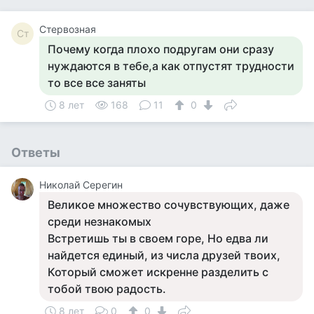
Стервозная
Ст
Почему когда плохо подругам они сразу
нуждаются в тебе,а как отпустят трудности
то все все заняты
8 лет
168
11
0
Ответы
Николай Серегин
Великое множество сочувствующих, даже
среди незнакомых
Встретишь ты в своем горе, Но едва ли
найдется единый, из числа друзей твоих,
Который сможет искренне разделить с
тобой твою радость.
8 лет
0
0