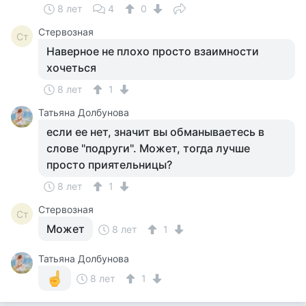
8 лет
4
0
Стервозная
Ст
Наверное не плохо просто взаимности
хочеться
8 лет
1
Татьяна Долбунова
если ее нет, значит вы обманываетесь в
слове "подруги". Может, тогда лучше
просто приятельницы?
8 лет
1
Стервозная
Ст
Может
8 лет
1
Татьяна Долбунова
8 лет
1