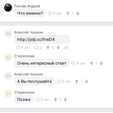
Ткачёв Андрей
Что именно?
8 лет
1
Алексей Чашкин
АЧ
http://pdj.cc/frwD4
8 лет
3
0
Стервозная
Ст
Очень интересный ответ
8 лет
1
Алексей Чашкин
АЧ
А Вы послушайте
8 лет
1
Стервозная
Ст
Позже
8 лет
1