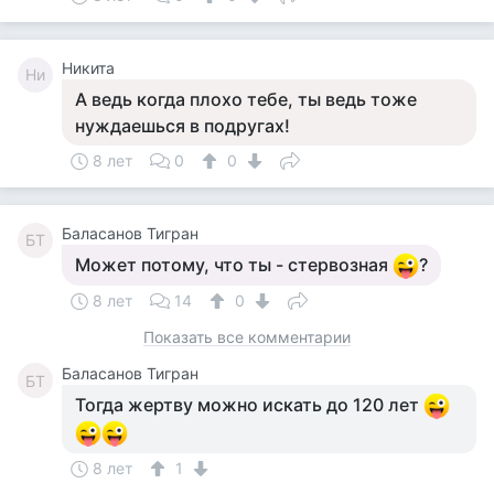
Никита
Ни
А ведь когда плохо тебе, ты ведь тоже
нуждаешься в подругах!
8 лет
0
0
Баласанов Тигран
БТ
Может потому, что ты - стервозная
?
8 лет
14
0
Показать все комментарии
Баласанов Тигран
БТ
Тогда жертву можно искать до 120 лет
8 лет
1