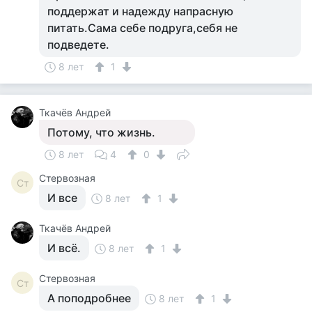
поддержат и надежду напрасную
питать.Сама себе подруга,себя не
подведете.
8 лет
1
Ткачёв Андрей
Потому, что жизнь.
8 лет
4
0
Стервозная
Ст
И все
8 лет
1
Ткачёв Андрей
И всё.
8 лет
1
Стервозная
Ст
А поподробнее
8 лет
1