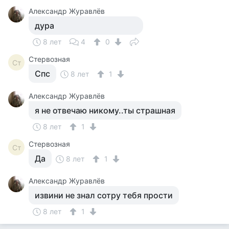
Александр Журавлёв
дура
8 лет
4
0
Стервозная
Ст
Спс
8 лет
1
Александр Журавлёв
я не отвечаю никому..ты страшная
8 лет
1
Стервозная
Ст
Да
8 лет
1
Александр Журавлёв
извини не знал сотру тебя прости
8 лет
1