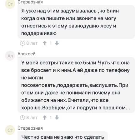
Стервозная
Ст
Я уже над этим задумывалась ,но блин
когда она пишите или звоните не могу
отнестись к этому равнодушно лесу и
поддерживаю
8 лет
1
Алексей
Ал
У моей сестры такие же были.Чуть что она
все бросает и к ним.А ей даже по телефону
не могли
посоветовать,поддержать,выслушать.При
этом они даже не понимали почему она
обижается на них.Считали,что все
хорошо.Вообщем,эти подруги в прошлом...
8 лет
1
Стервозная
Ст
Честно сама не знаю что сделать