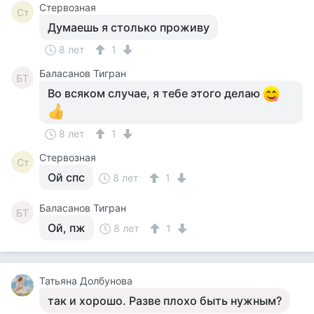
Стервозная
Ст
Думаешь я столько проживу
8 лет
1
Баласанов Тигран
БТ
Во всяком случае, я тебе этого делаю
8 лет
1
Стервозная
Ст
Ой спс
8 лет
1
Баласанов Тигран
БТ
Ой, пж
8 лет
1
Татьяна Долбунова
так и хорошо. Разве плохо быть нужным?