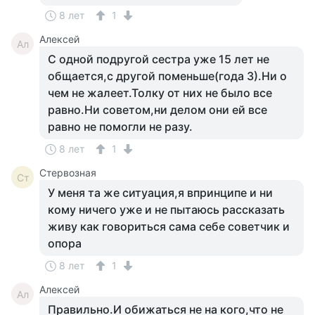
8 лет
1
Алексей
Ал
С одной подругой сестра уже 15 лет не
общается,с другой поменьше(года 3).Ни о
чем не жалеет.Толку от них не было все
равно.Ни советом,ни делом они ей все
равно не помогли не разу.
8 лет
1
Стервозная
Ст
У меня та же ситуация,я впринципе и ни
кому ничего уже и не пытаюсь рассказать
живу как говориться сама себе советчик и
опора
8 лет
1
Алексей
Ал
Правильно.И обижаться не на кого,что не