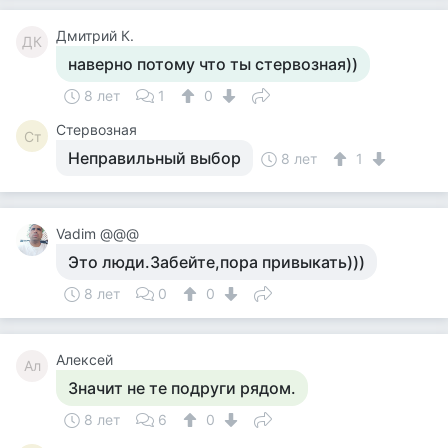
Дмитрий К.
ДК
наверно потому что ты стервозная))
8 лет
1
0
Стервозная
Ст
Неправильный выбор
8 лет
1
Vadim @@@
Это люди.Забейте,пора привыкать)))
8 лет
0
0
Алексей
Ал
Значит не те подруги рядом.
8 лет
6
0