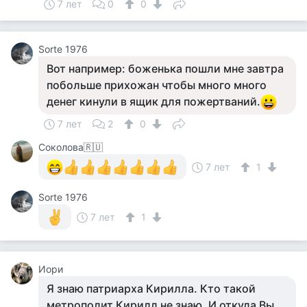
7 лет
0
0
Sorte 1976
Вот например: боженька пошли мне завтра
побольше прихожан чтобы много много
денег кинули в ящик для пожертваний.
7 лет
2
0
Соколова🇷🇺
7 лет
1
Sorte 1976
7 лет
1
Иори
Я знаю патриарха Кирилла. Кто такой
метрополит Кирилл не знаю. И откуда Вы