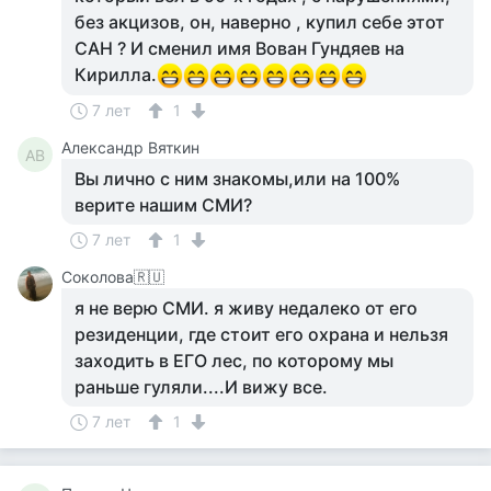
без акцизов, он, наверно , купил себе этот
САН ? И сменил имя Вован Гундяев на
Кирилла.
7 лет
1
Александр Вяткин
АВ
Вы лично с ним знакомы,или на 100%
верите нашим СМИ?
7 лет
1
Соколова🇷🇺
я не верю СМИ. я живу недалеко от его
резиденции, где стоит его охрана и нельзя
заходить в ЕГО лес, по которому мы
раньше гуляли....И вижу все.
7 лет
1