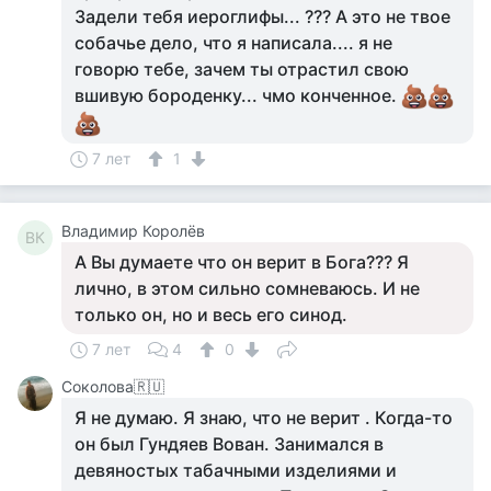
Задели тебя иероглифы... ??? А это не твое
собачье дело, что я написала.... я не
говорю тебе, зачем ты отрастил свою
вшивую бороденку... чмо конченное.
7 лет
1
Владимир Королёв
ВК
А Вы думаете что он верит в Бога??? Я
лично, в этом сильно сомневаюсь. И не
только он, но и весь его синод.
7 лет
4
0
Соколова🇷🇺
Я не думаю. Я знаю, что не верит . Когда-то
он был Гундяев Вован. Занимался в
девяностых табачными изделиями и