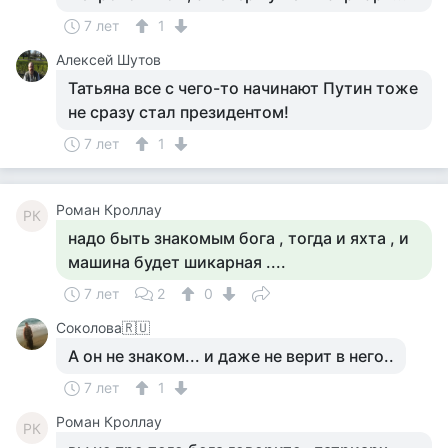
7 лет
1
Алексей Шутов
Татьяна все с чего-то начинают Путин тоже
не сразу стал президентом!
7 лет
1
Роман Кроллау
РК
надо быть знакомым бога , тогда и яхта , и
машина будет шикарная ....
7 лет
2
0
Соколова🇷🇺
А он не знаком... и даже не верит в него..
7 лет
1
Роман Кроллау
РК