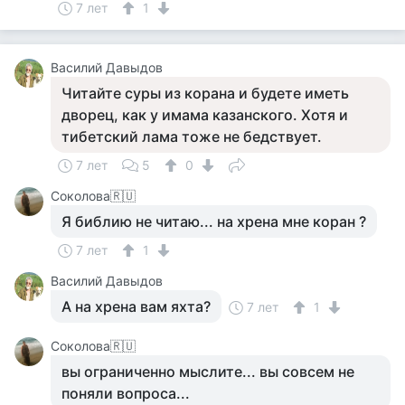
7 лет
1
Василий Давыдов
Читайте суры из корана и будете иметь
дворец, как у имама казанского. Хотя и
тибетский лама тоже не бедствует.
7 лет
5
0
Соколова🇷🇺
Я библию не читаю... на хрена мне коран ?
7 лет
1
Василий Давыдов
А на хрена вам яхта?
7 лет
1
Соколова🇷🇺
вы ограниченно мыслите... вы совсем не
поняли вопроса...