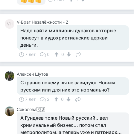
V-Враг Незалёжности - Z
VН
Надо найти миллионы дураков которые
понесут в иудохристианские церкви
деньги.
7 лет
0
0
Алексей Шутов
Странно почему вы не завидуют Новым
русским или для них это нормально?
7 лет
2
0
Соколова🇷🇺
А Гундяев тоже Новый русский.. вел
криминальный бизнес... потом стал
метрополитом, а теперь уже и патриарх...