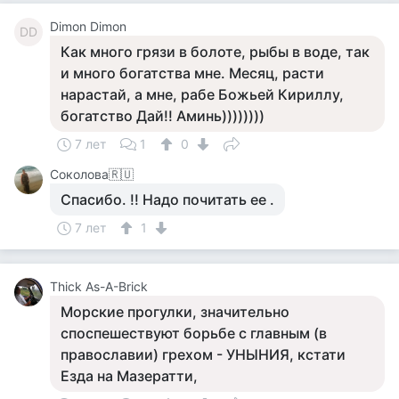
Dimon Dimon
DD
Как много грязи в болоте, рыбы в воде, так
и много богатства мне. Месяц, расти
нарастай, а мне, рабе Божьей Кириллу,
богатство Дай!! Аминь))))))))
7 лет
1
0
Соколова🇷🇺
Спасибо. !! Надо почитать ее .
7 лет
1
Thick As-A-Brick
Морские прогулки, значительно
споспешествуют борьбе с главным (в
православии) грехом - УНЫНИЯ, кстати
Езда на Мазератти,