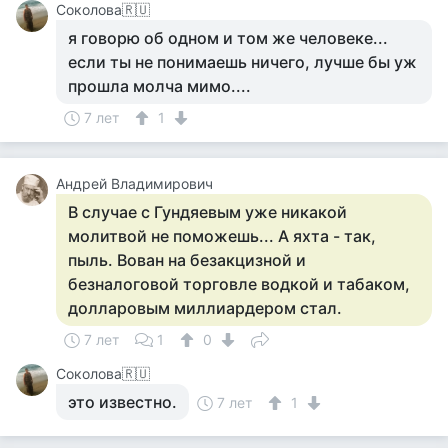
Соколова🇷🇺
я говорю об одном и том же человеке...
если ты не понимаешь ничего, лучше бы уж
прошла молча мимо....
7 лет
1
Андрей Владимирович
В случае с Гундяевым уже никакой
молитвой не поможешь... А яхта - так,
пыль. Вован на безакцизной и
безналоговой торговле водкой и табаком,
долларовым миллиардером стал.
7 лет
1
0
Соколова🇷🇺
это известно.
7 лет
1