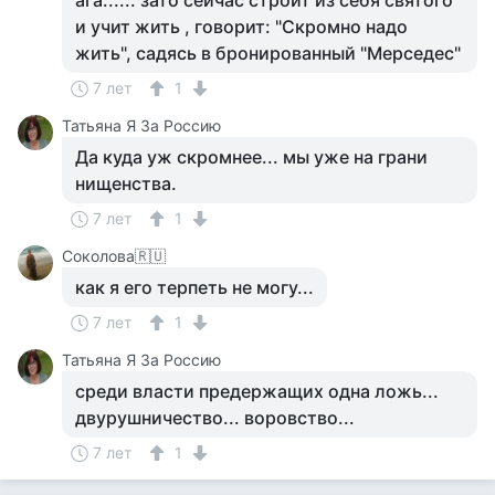
ага...... зато сейчас строит из себя святого
и учит жить , говорит: "Скромно надо
жить", садясь в бронированный "Мерседес"
7 лет
1
Татьяна Я За Россию
Да куда уж скромнее... мы уже на грани
нищенства.
7 лет
1
Соколова🇷🇺
как я его терпеть не могу...
7 лет
1
Татьяна Я За Россию
среди власти предержащих одна ложь...
двурушничество... воровство...
7 лет
1