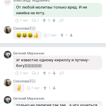
Александр Андреенко
АА
От любой молитвы только вред. И ни
намёка на яхту.
7 лет
1
0
Соколова🇷🇺
7 лет
1
Евгений Мережкин
эт известно одному кириллу и путину-
богу))))))))))))
7 лет
2
0
Соколова🇷🇺
7 лет
1
Евгений Мережкин
только их религия так зае...а,что хочеться