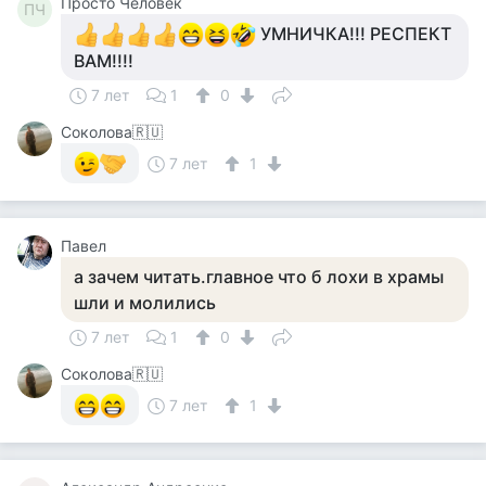
Просто Человек
ПЧ
УМНИЧКА!!! РЕСПЕКТ
ВАМ!!!!
7 лет
1
0
Соколова🇷🇺
7 лет
1
Павел
а зачем читать.главное что б лохи в храмы
шли и молились
7 лет
1
0
Соколова🇷🇺
7 лет
1