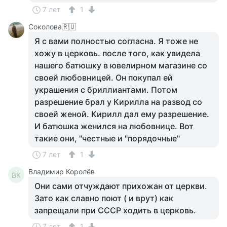
7 лет
1
Соколова🇷🇺
Я с вами полностью согласна. Я тоже не
хожу в церковь. после того, как увидела
нашего батюшку в ювелирном магазине со
своей любовницей. Он покупал ей
украшения с бриллиантами. Потом
разрешение брал у Кирилла на развод со
своей женой. Кирилл дал ему разрешение.
И батюшка женился на любовнице. Вот
такие они, "честные и "порядочные"
7 лет
1
Владимир Королёв
ВК
Они сами отчуждают прихожан от церкви.
Зато как славно поют ( и врут) как
запрещали при СССР ходить в церковь.
7 лет
1