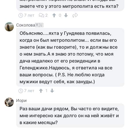
знаете что у этого митрополита есть яхта?
7 лет
2
0
Соколова🇷🇺
Объясняю....яхта у Гундяева появилась,
когда он был метрополитом... если вы его
знаете (как вы говорите), то и должны все
о нем знать.А я знаю это потому, что моя
дача недалеко от его резиденции в
Геленджике.Надеюсь, я ответила на все
ваши вопросы. ( P.S. Не люблю когда
мужики ведут себя, как зануды.)
7 лет
1
Иори
Раз ваши дачи рядом, Вы часто его видите,
мне интересно как долго он на ней живёт и
в какие месяцы?