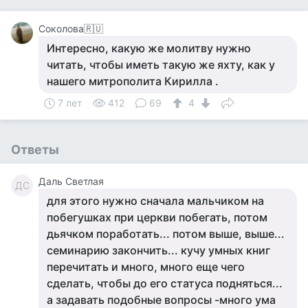
Соколова🇷🇺
Интересно, какую же молитву нужно
читать, чтобы иметь такую же яхту, как у
нашего митрополита Кирилла .
7 лет
412
69
4
Ответы
Даль Светлая
ДС
для этого нужно сначала мальчиком на
побегушках при церкви побегать, потом
дьячком поработать... потом выше, выше...
семинарию закончить... кучу умных книг
перечитать и много, много еще чего
сделать, чтобы до его статуса подняться...
а задавать подобные вопросы -много ума