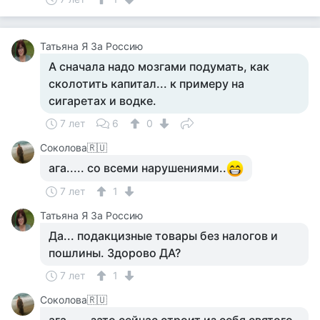
Татьяна Я За Россию
А сначала надо мозгами подумать, как
сколотить капитал... к примеру на
сигаретах и водке.
7 лет
6
0
Соколова🇷🇺
ага..... со всеми нарушениями..
7 лет
1
Татьяна Я За Россию
Да... подакцизные товары без налогов и
пошлины. Здорово ДА?
7 лет
1
Соколова🇷🇺