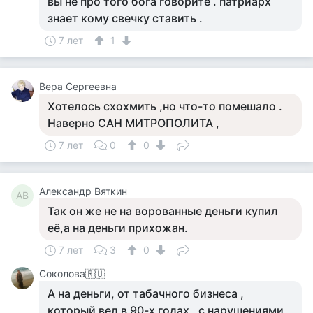
вы не про того бога говорите . патриарх
знает кому свечку ставить .
7 лет
1
Вера Сергеевна
Хотелось схохмить ,но что-то помешало .
Наверно САН МИТРОПОЛИТА ,
7 лет
0
0
Александр Вяткин
АВ
Так он же не на ворованные деньги купил
её,а на деньги прихожан.
7 лет
3
0
Соколова🇷🇺
А на деньги, от табачного бизнеса ,
который вел в 90-х годах , с нарушениями,