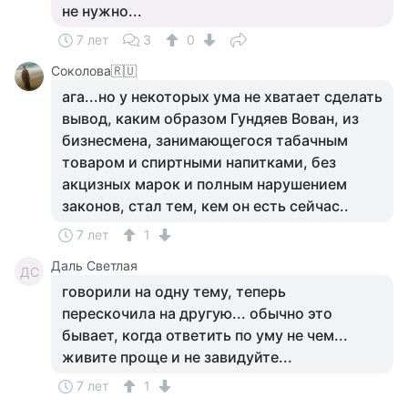
не нужно...
7 лет
3
0
Соколова🇷🇺
ага...но у некоторых ума не хватает сделать
вывод, каким образом Гундяев Вован, из
бизнесмена, занимающегося табачным
товаром и спиртными напитками, без
акцизных марок и полным нарушением
законов, стал тем, кем он есть сейчас..
7 лет
1
Даль Светлая
ДС
говорили на одну тему, теперь
перескочила на другую... обычно это
бывает, когда ответить по уму не чем...
живите проще и не завидуйте...
7 лет
1