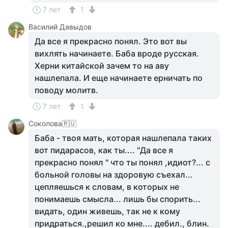
7 лет
1
Василий Давыдов
Да все я прекрасно понял. Это вот вы
вихлять начинаете. Баба вроде русская.
Херни китайской зачем то на аву
нашлепала. И еще начинаете ерничать по
поводу молитв.
7 лет
1
Соколова🇷🇺
Баба - твоя мать, которая нашлепала таких
вот пидарасов, как ты.... "Да все я
прекрасно понял " что ты понял ,идиот?... с
больной головы на здоровую съехал...
цепляешься к словам, в которых не
понимаешь смысла... лишь бы спорить...
видать, один живешь, так не к кому
придраться.,решил ко мне.... дебил., блин.