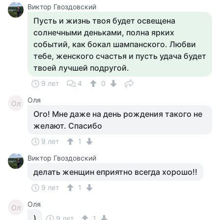
Виктор Гвоздовский
Пусть и жизнь твоя будет освещена
солнечными деньками, полна ярких
событий, как бокал шампанского. Любви
тебе, женского счастья и пусть удача будет
твоей лучшей подругой.
9 лет
4
0
Оля
Ол
Ого! Мне даже на день рождения такого не
желают. Спасибо
9 лет
1
Виктор Гвоздовский
делать женщин еприятно всегда хорошо!!
9 лет
1
Оля
Ол
)
9 лет
1