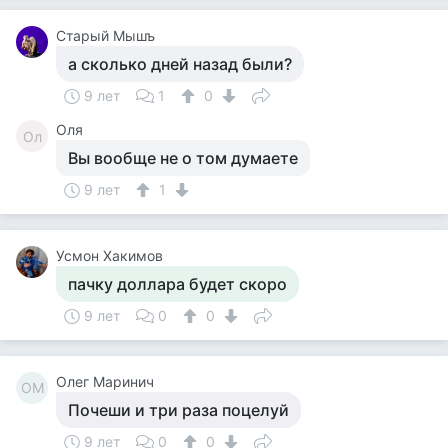
Старый Мышъ
а сколько дней назад были?
9 лет
1
0
Оля
Ол
Вы вообще не о том думаете
9 лет
1
Усмон Хакимов
пачку доллара будет скоро
9 лет
0
0
Олег Маринич
ОМ
Почеши и три раза поцелуй
9 лет
0
0