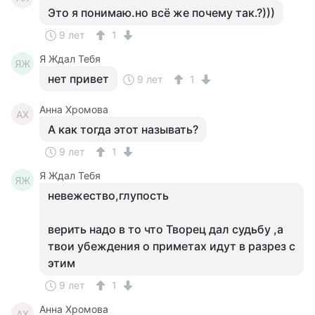
Это я понимаю.но всё же почему так.?)))
9 лет
1
Я Ждал Тебя
ЯЖ
нет привет
9 лет
1
Анна Хромова
АХ
А как тогда этот называть?
9 лет
1
Я Ждал Тебя
ЯЖ
невежество,глупость
верить надо в то что Творец дал судьбу ,а
твои убеждения о приметах идут в разрез с
этим
9 лет
1
Анна Хромова
АХ