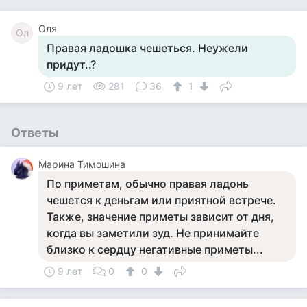
Оля
Ол
Правая ладошка чешеться. Неужели
придут..?
9 лет
281
36
1
Ответы
Марина Тимошина
По приметам, обычно правая ладонь
чешется к деньгам или приятной встрече.
Также, значение приметы зависит от дня,
когда вы заметили зуд. Не принимайте
близко к сердцу негативные приметы...
9 лет
0
0