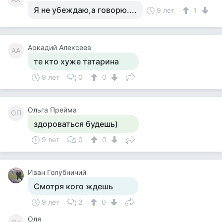
Я не убеждаю,а говорю....
9 лет
1
Аркадий Алексеев
АА
те кто хуже татарина
9 лет
0
0
Ольга Прейма
ОП
здороваться будешь)
9 лет
0
0
Иван Голубничий
Смотря кого ждешь
9 лет
2
0
Оля