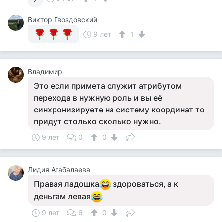
Виктор Гвоздовский
9 лет
1
Владимир
Это если примета служит атрибутом
перехода в нужную роль и вы её
синхронизируете на систему координат то
придут столько сколько нужно.
9 лет
0
0
Лидия Агабалаева
Правая ладошка
здороваться, а к
деньгам левая
9 лет
6
0