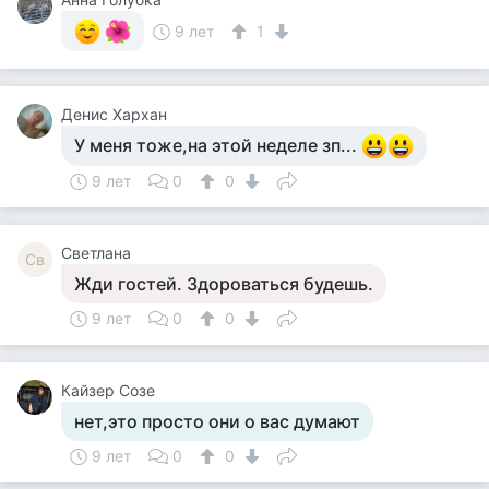
9 лет
1
Денис Хархан
У меня тоже,на этой неделе зп...
9 лет
0
0
Светлана
Св
Жди гостей. Здороваться будешь.
9 лет
0
0
Кайзер Созе
нет,это просто они о вас думают
9 лет
0
0