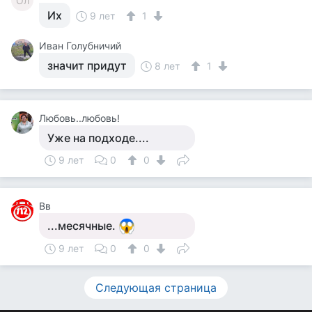
Ол
Их
9 лет
1
Иван Голубничий
значит придут
8 лет
1
Любовь..любовь!
Уже на подходе....
9 лет
0
0
Вв
...месячные.
9 лет
0
0
Следующая страница