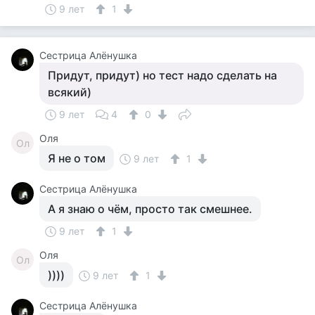
9 лет
1
Сестрица Алёнушка
Придут, придут) но тест надо сделать на
всякий)
9 лет
4
0
Оля
Ол
Я не о том
9 лет
1
Сестрица Алёнушка
А я знаю о чём, просто так смешнее.
9 лет
1
Оля
Ол
))))
9 лет
1
Сестрица Алёнушка