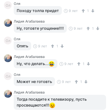
Оля
Ол
Походу толпа придет
9 лет
1
Лидия Агабалаева
Ну, готовте угощение!!!!
9 лет
1
Оля
Ол
Опять
9 лет
1
Лидия Агабалаева
Ну, что делать...
9 лет
1
Оля
Ол
Может не готовть
9 лет
1
Лидия Агабалаева
Тогда посадите к телевизору, пусть
просвещаются!!!