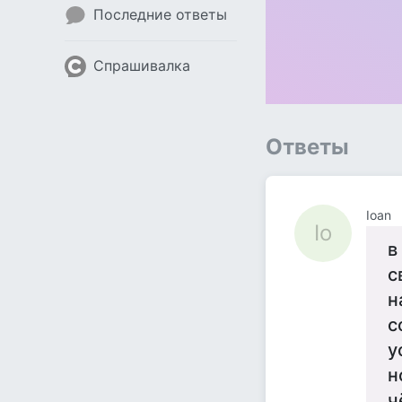
Последние ответы
Спрашивалка
Ответы
Ioan
Io
в
с
н
с
у
н
ч