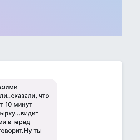
своими
и..сказали, что
от 10 минут
дырку...видит
ми вперед
говорит.Ну ты