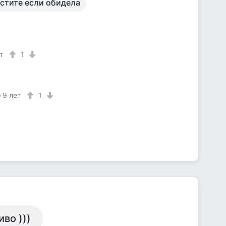
стите если обидела
т
1
9 лет
1
во )))