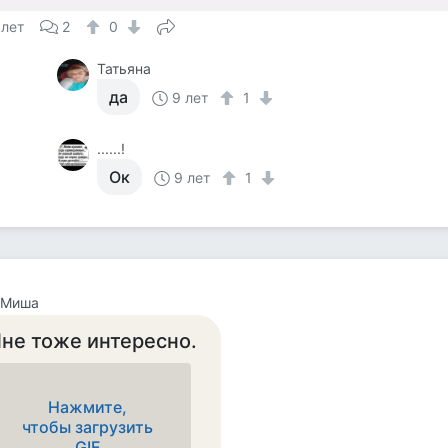
 лет
2
0
Татьяна
да
9 лет
1
......!
Ок
9 лет
1
 Миша
не тоже интересно.
Нажмите,
чтобы загрузить
GIF