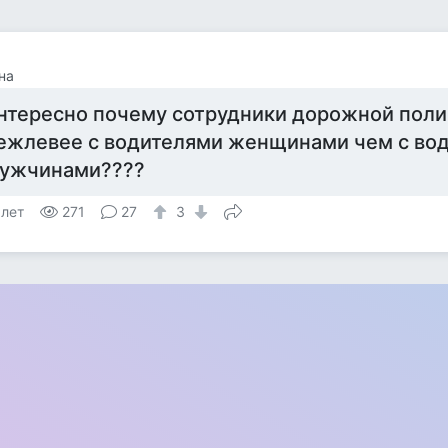
на
нтересно почему сотрудники дорожной поли
ежлевее с водителями женщинами чем с во
ужчинами????
 лет
271
27
3