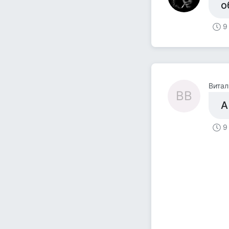
о
9
Витал
ВВ
А
9