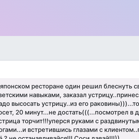
 японском ресторане один решил блеснуть 
ветскими навыками, заказал устрицу..принесл
адо высосать устрицу..из его раковины)))...т
осет, 20 минут...не достать(((...посмотрел в 
стрица торчит!!!уперся руками с раздвинуты
огами...и встретившись глазами с клиентом..
ё ? не останавливайся!!! Соси давай!!!))