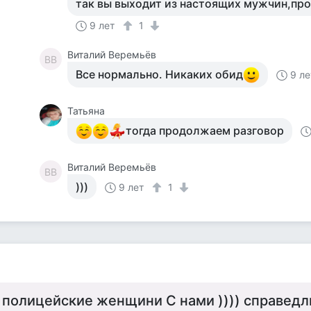
так вы выходит из настоящих мужчин,про
9 лет
1
Виталий Веремьёв
ВВ
Все нормально. Никаких обид
9 ле
Татьяна
тогда продолжаем разговор
Виталий Веремьёв
ВВ
)))
9 лет
1
 полицейские женщини С нами )))) справедли