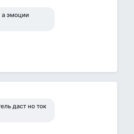
 а эмоции
ель даст но ток