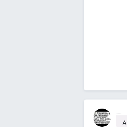
......!
А