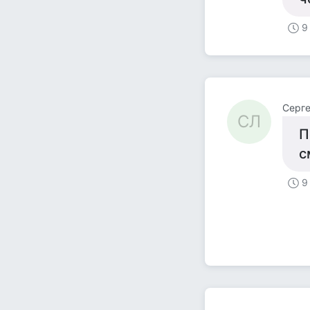
9
Серге
СЛ
П
с
9