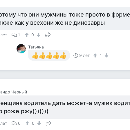
отому что они мужчины тоже просто в форме
акже как у всехони же не динозавры
 лет
1
0
Татьяна
9 лет
1
сандр Черный
енщина водитель дать может-а мужик водит
о роже.ржу)))))))
 лет
0
0