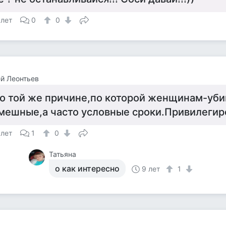
 лет
0
0
й Леонтьев
о той же причине,по которой женщинам-уб
мешные,а часто условные сроки.Привилегир
 лет
1
0
Татьяна
о как интересно
9 лет
1