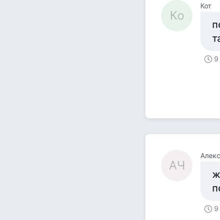
Кот
Ко
п
т
9
Алек
АЧ
ж
п
9