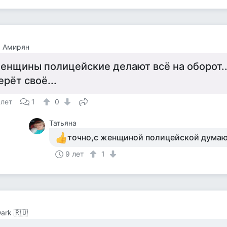
р Амирян
енщины полицейские делают всё на оборот.
ерёт своё...
 лет
1
0
Татьяна
точно,с женщиной полицейской дума
9 лет
1
Dark 🇷🇺