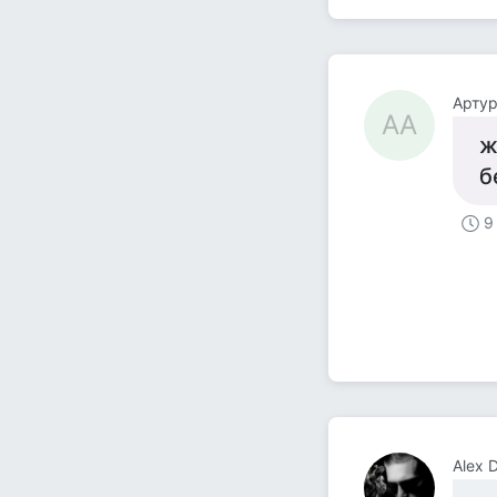
Арту
АА
ж
б
9
Alex 