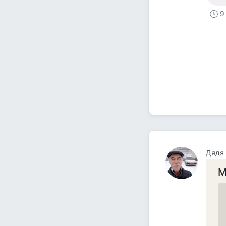
9
Дядя
М