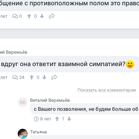
бщение с противоположным полом это правоц
 лет
0
0
ий Веремьёв
 вдруг она ответит взаимной симпатией?
 лет
24
0
Показать все комментарии
Виталий Веремьёв
ВВ
с Вашего позволения, не будем больше об 
9 лет
1
Татьяна