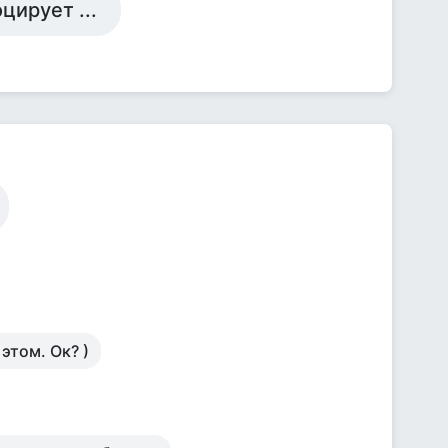
ирует ...
этом. Ок? )