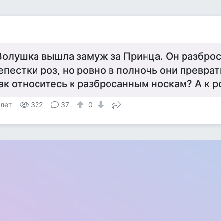
Золушка вышла замуж за Принца. Он разброс
епестки роз, но ровно в полночь они преврат
ак относитесь к разбросанным носкам? А к р
 лет
322
37
0