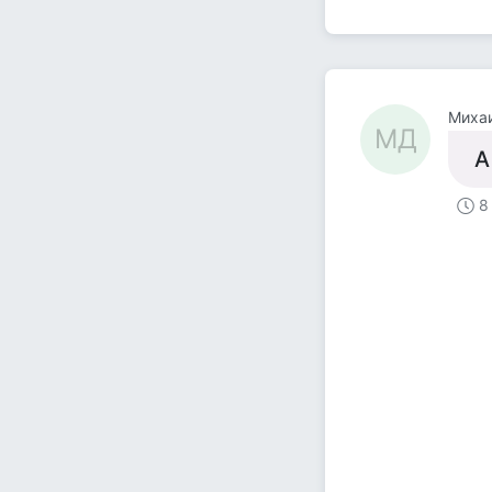
Миха
МД
А
8