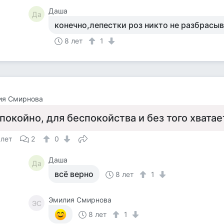
Даша
Да
конечно,лепестки роз никто не разбрасыв
8 лет
1
ия Смирнова
покойно, для беспокойства и без того хвата
 лет
2
0
Даша
Да
всё верно
8 лет
1
Эмилия Смирнова
ЭС
8 лет
1