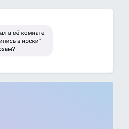
ал в её комнате
ились в носки"
озам?