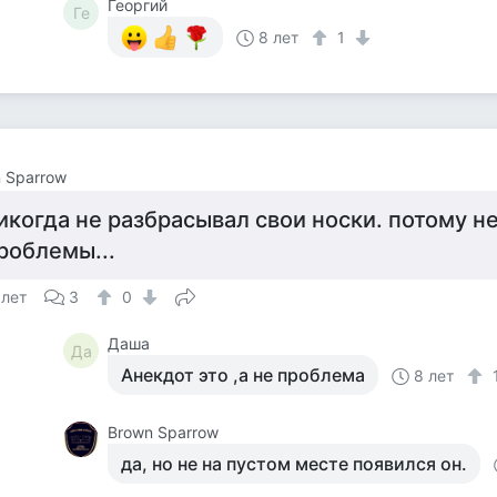
Георгий
Ге
8 лет
1
 Sparrow
икогда не разбрасывал свои носки. потому н
роблемы...
 лет
3
0
Даша
Да
Анекдот это ,а не проблема
8 лет
Brown Sparrow
да, но не на пустом месте появился он.