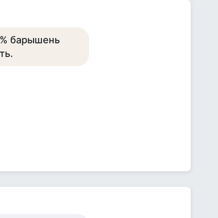
 5% барышень
ть.