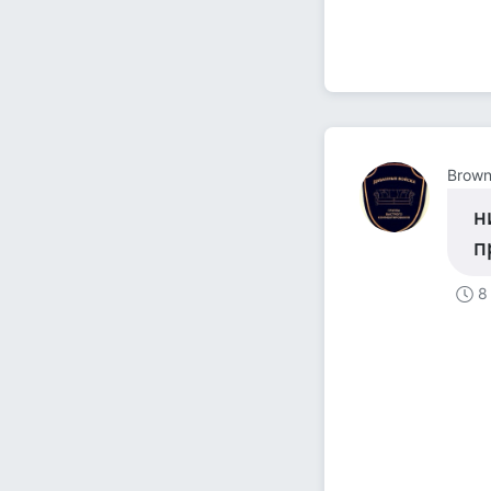
Brown
н
п
8