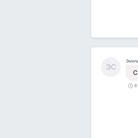
Эмил
ЭС
С
8