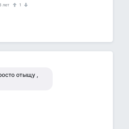
8 лет
1
просто отыщу ,