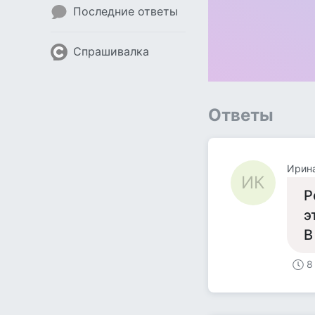
Последние ответы
Спрашивалка
Ответы
Ирин
ИК
Р
э
В
8