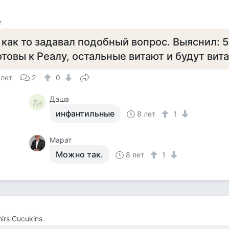
т
 как то задавал подобный вопрос. Выяснил:
отовы к Реалу, остальные витают и будут вита
 лет
2
0
Даша
Да
инфантильные
8 лет
1
Марат
Можно так.
8 лет
1
mirs Cucukins