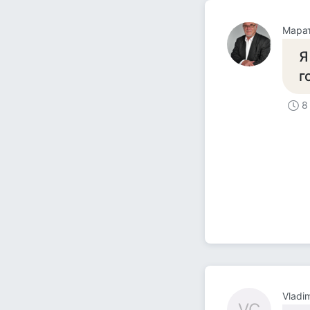
Мара
Я
г
8
Vladi
VC