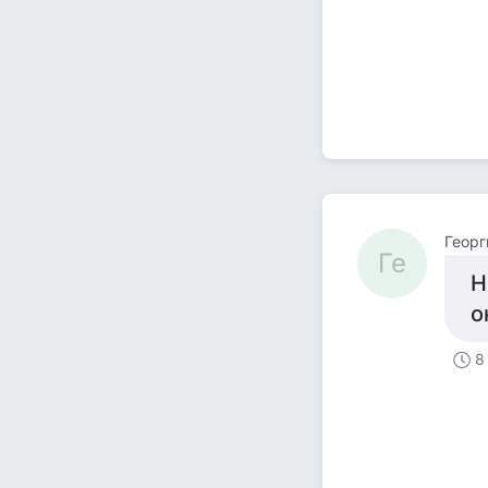
Георг
Ге
Н
о
8