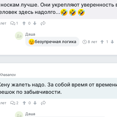
 носкам лучше. Они укрепляют уверенность в
еловек здесь надолго...
 лет
1
0
Даша
Да
безупречная логика
8 лет
1
 Khasanov
ену жалеть надо. За собой время от времени
решок по забывчивости.
 лет
2
0
Даша
Да