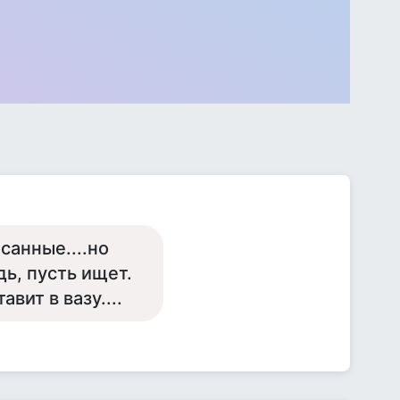
санные....но
дь, пусть ищет.
вит в вазу....