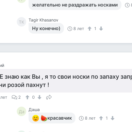
желательно не раздражать носками
Tagir Khasanov
TK
Ну конечно)
8 лет
1
ий
Е знаю как Вы , я то свои носки по запаху за
ни розой пахнут !
 лет
2
0
Даша
Да
красавчик
8 лет
1