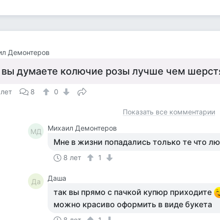
ил Демонтеров
 вы думаете колючие розы лучше чем шерст
 лет
8
0
Показать все комментарии
Михаил Демонтеров
МД
Мне в жизни попадались только те что люб
8 лет
1
Даша
Да
так вы прямо с пачкой купюр приходите
можно красиво оформить в виде букета
8 лет
1