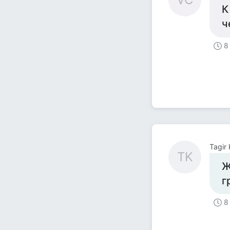
К
ч
8
Tagir
TK
Ж
г
8