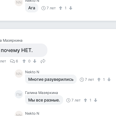
Nekto N
NN
Ага
7 лет
1
а Мазяркина
 почему НЕТ.
 лет
6
0
Nekto N
NN
Многие разуверились
7 лет
1
Галина Мазяркина
ГМ
Мы все разные.
7 лет
1
Nekto N
NN