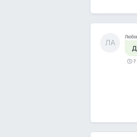
Любо
ЛА
Д
7