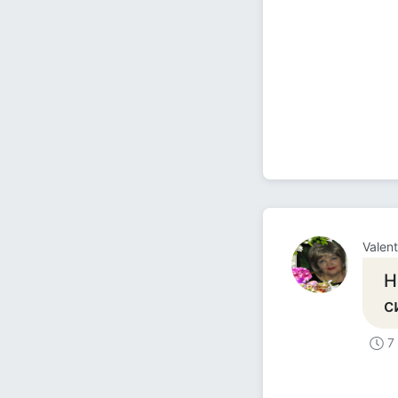
Valent
Н
с
7