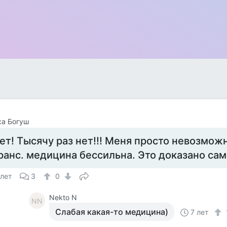
са Богуш
ет! Тысячу раз нет!!! Меня просто невозможн
ранс. медицина бессильна. Это доказано са
 лет
3
0
Nekto N
NN
Слабая какая-то медицина)
7 лет