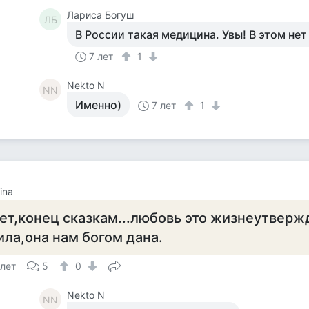
Лариса Богуш
ЛБ
В России такая медицина. Увы! В этом нет
7 лет
1
Nekto N
NN
Именно)
7 лет
1
ina
ет,конец сказкам...любовь это жизнеутвер
ила,она нам богом дана.
 лет
5
0
Nekto N
NN