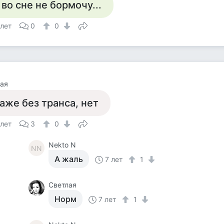
 во сне не бормочу...
 лет
0
0
ая
аже без транса, нет
 лет
3
0
Nekto N
NN
А жаль
7 лет
1
Светлая
Норм
7 лет
1