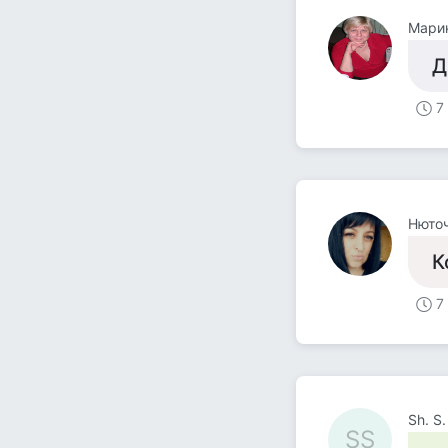
Мари
Д
7
Нюточ
К
7
Sh. S.
SS