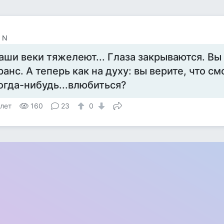
 N
аши веки тяжелеют... Глаза закрываются. Вы
ранс. А теперь как на духу: вы верите, что 
огда-нибудь...влюбиться?
 лет
160
23
0