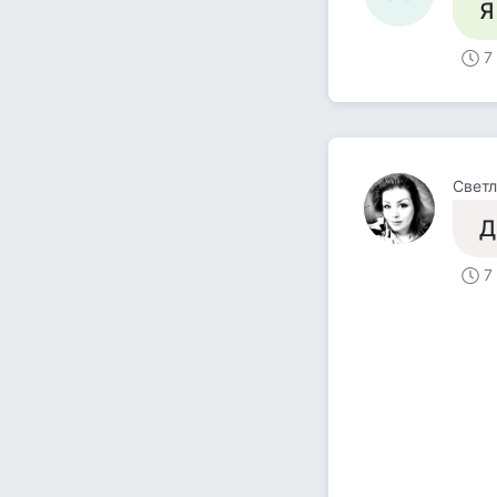
Я
7
Светл
Д
7