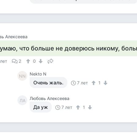
вь Алексеева
умаю, что больше не доверюсь никому, больн
 лет
2
0
Nekto N
NN
Очень жаль.
7 лет
1
Любовь Алексеева
ЛА
Да уж
7 лет
1