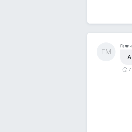
Галин
ГМ
А
7