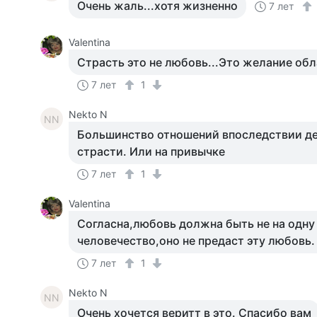
Очень жаль...хотя жизненно
7 лет
Valentina
Страсть это не любовь...Это желание обла
7 лет
1
Nekto N
NN
Большинство отношений впоследствии де
страсти. Или на привычке
7 лет
1
Valentina
Согласна,любовь должна быть не на одну 
человечество,оно не предаст эту любовь.
7 лет
1
Nekto N
NN
Очень хочется веритт в это. Спасибо вам