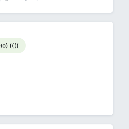
о) ((((