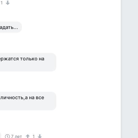
1
дать...
ржатся только на
личность,а на все
7 лет
1