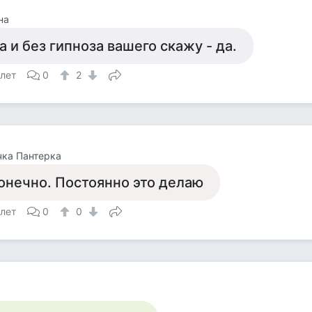
на
а и без гипноза вашего скажу - да.
 лет
0
2
ка Пантерка
онечно. Постоянно это делаю
 лет
0
0