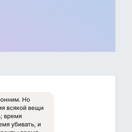
ронним. Но
емя всякой вещи
; время
мя убивать, и