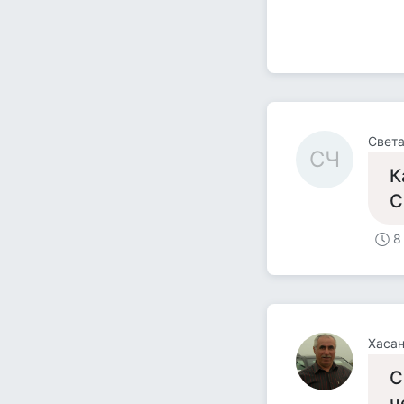
Света
СЧ
К
С
8
Хасан
С
ч