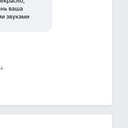
екрасно,
знь ваша
ми звуками