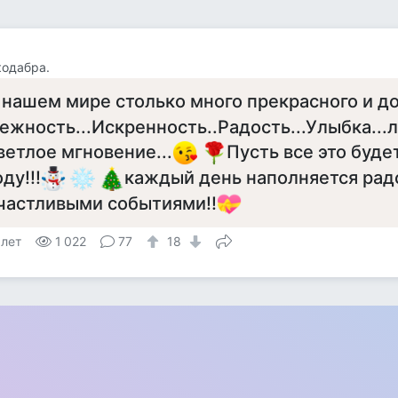
одабра.
 нашем мире столько много прекрасного и до
ежность...Искренность..Радость...Улыбка...
ветлое мгновение...
Пусть все это буде
оду!!!
каждый день наполняется рад
частливыми событиями!!
 лет
1 022
77
18