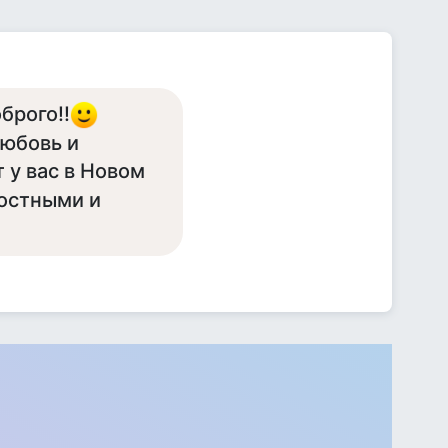
брого!!
любовь и
т у вас в Новом
остными и