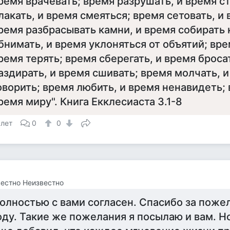
ремя врачевать; время разрушать, и время с
лакать, и время смеяться; время сетовать, и 
ремя разбрасывать камни, и время собирать 
бнимать, и время уклоняться от объятий; вре
ремя терять; время сберегать, и время броса
аздирать, и время сшивать; время молчать, 
оворить; время любить, и время ненавидеть; 
ремя миру". Книга Екклесиаста 3.1-8
 лет
0
0
естно Неизвестно
олностью с вами согласен. Спасибо за поже
оду. Такие же пожелания я посылаю и вам. Н