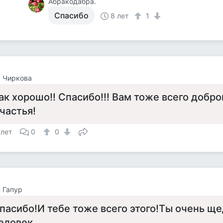
Абракодабра.
Спасибо
8 лет
1
 Чиркова
ак хорошо!! Спасибо!!! Вам тоже всего доброг
частья!
 лет
0
0
 Гапур
пасибо!И тебе тоже всего этого!Ты очень щ
еловек.