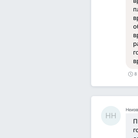
в
п
в
о
в
р
г
в
8
Неизв
НН
П
г