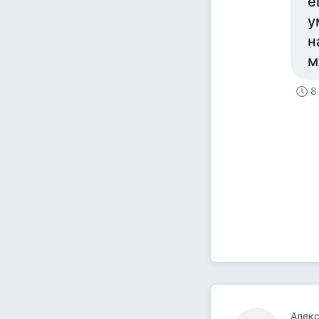
е
у
н
м
8
Алек