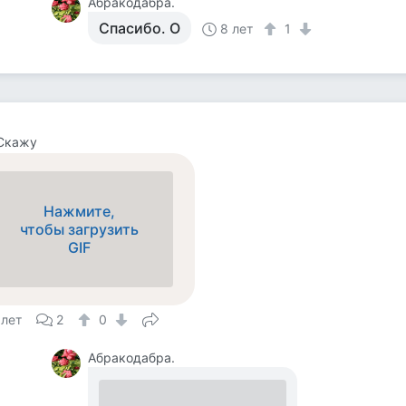
Абракодабра.
Спасибо. О
8 лет
1
 Скажу
Нажмите,
чтобы загрузить
GIF
 лет
2
0
Абракодабра.