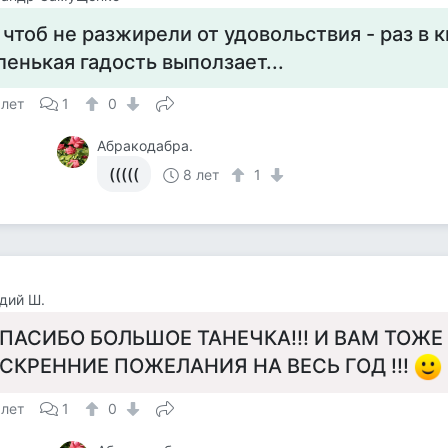
 чтоб не разжирели от удовольствия - раз в к
ленькая гадость выползает...
 лет
1
0
Абракодабра.
(((((
8 лет
1
дий Ш.
ПАСИБО БОЛЬШОЕ ТАНЕЧКА!!! И ВАМ ТОЖЕ
СКРЕННИЕ ПОЖЕЛАНИЯ НА ВЕСЬ ГОД !!!
 лет
1
0