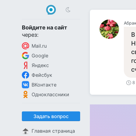
Абрак
Войдите на сайт
В
через:
Н
Mail.ru
с
Google
г
Яндекс
с
Фейсбук
8
ВКонтакте
Одноклассники
Задать вопрос
Главная страница