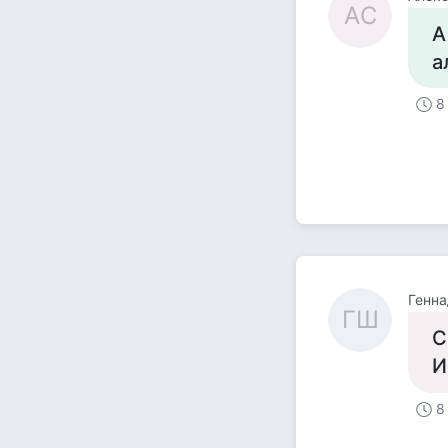
АC
А
а
8
Генна
ГШ
С
И
8