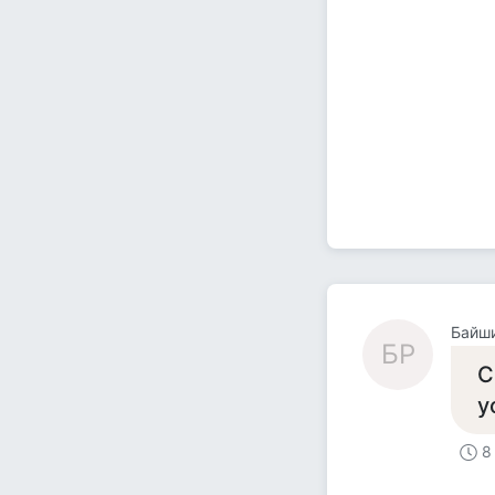
Байш
БР
С
у
8