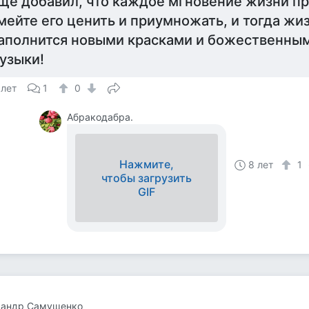
ще добавил, что каждое мгновение жизни пр
мейте его ценить и приумножать, и тогда жи
аполнится новыми красками и божественны
узыки!
 лет
1
0
Абракодабра.
Нажмите,
8 лет
1
чтобы загрузить
GIF
сандр Cамущенко