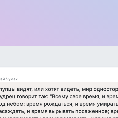
лай Чумак
лупцы видят, или хотят видеть, мир односто
удрец говорит так: "Всему свое время, и вр
од небом: время рождаться, и время умирать
асаждать, и время вырывать посаженное; вре