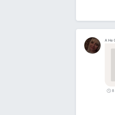
А Не
8