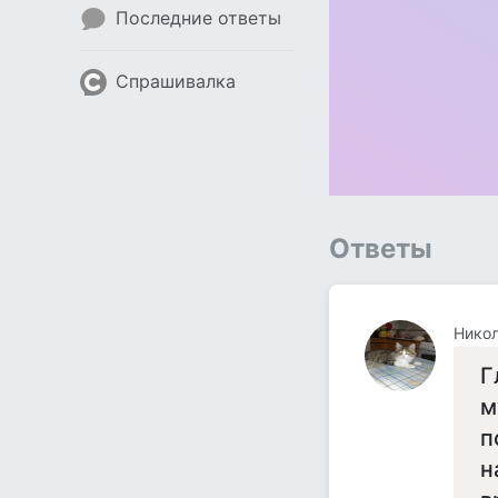
Последние ответы
Спрашивалка
Ответы
Нико
Г
м
п
н