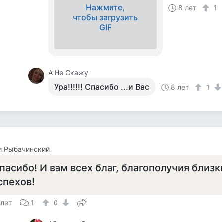
Нажмите,
8 лет
1
чтобы загрузить
GIF
А Не Скажу
Ура!!!!!! Спасибо ...и Вас
8 лет
1
и Рыбачинский
пасибо! И вам всех благ, благополучия близк
спехов!
 лет
1
0