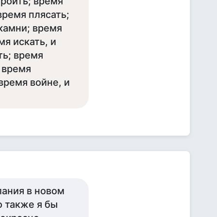
троить; время
время плясать;
камни; время
мя искать, и
ть; время
и время
время войне, и
лания в новом
о также я бы